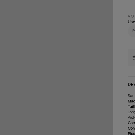
VOT
Une
DE
Sac 
Made
Tail
Long
Prof
Com
Cons
Plus