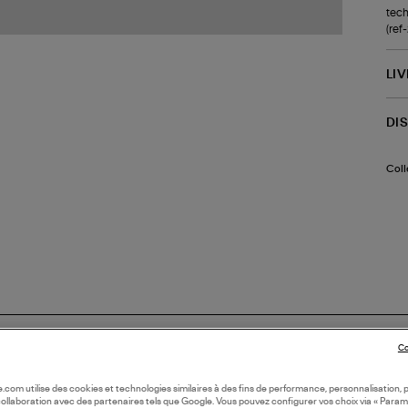
tech
(ref
LI
DI
Coll
Co
oile.com utilise des cookies et technologies similaires à des fins de performance, personnalisation, p
collaboration avec des partenaires tels que Google. Vous pouvez configurer vos choix via « Param