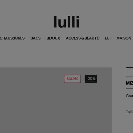
CHAUSSURES
SACS
BIJOUX
ACCESS & BEAUTÉ
LUI
MAISON
-20%
SOLDES
MI
Gr
Gran
Bo
Lur
Cr
Do
Tail