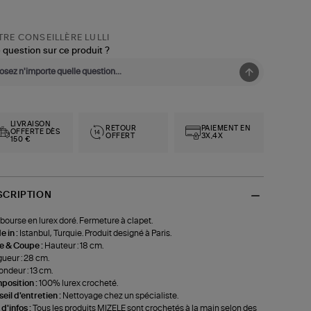
RE CONSEILLÈRE LULLI
 question sur ce produit ?
LIVRAISON
RETOUR
PAIEMENT EN
OFFERTE DÈS
OFFERT
3X,4X
150 €
SCRIPTION
bourse en lurex doré. Fermeture à clapet.
 in :
Istanbul, Turquie. Produit designé à Paris.
le & Coupe :
Hauteur : 18 cm.
ueur : 28 cm.
ondeur : 13 cm.
position :
100% lurex crocheté.
eil d'entretien :
Nettoyage chez un spécialiste.
 d'infos :
Tous les produits MIZELE sont crochetés à la main selon des