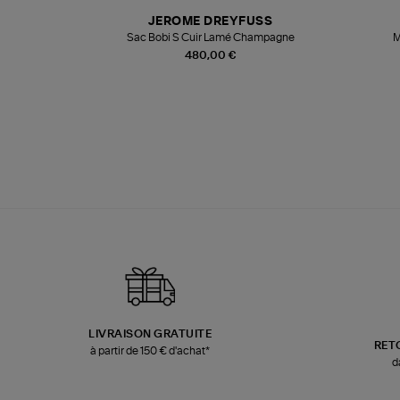
T
JEROME DREYFUSS
k
Sac Bobi S Cuir Lamé Champagne
M
480,00 €
LIVRAISON GRATUITE
RET
à partir de 150 € d'achat*
d