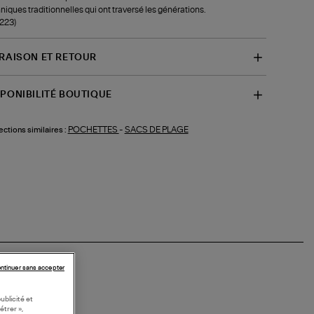
niques traditionnelles qui ont traversé les générations.
-223)
VRAISON ET RETOUR
SPONIBILITÉ BOUTIQUE
POCHETTES
-
SACS DE PLAGE
ections similaires :
ntinuer sans accepter
ublicité et
étrer »,