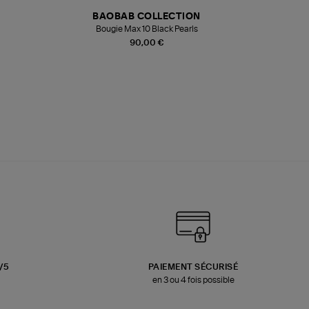
BAOBAB COLLECTION
Bougie Max 10 Black Pearls
Paréo Fou
90,00 €
3/5
PAIEMENT SÉCURISÉ
en 3 ou 4 fois possible