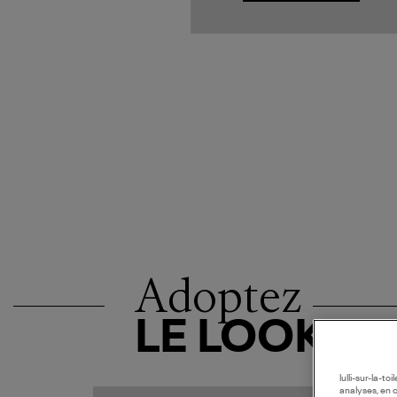
Adoptez
LE LOOK
lulli-sur-la-t
analyses, en 