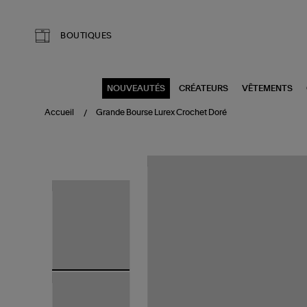
Aller au contenu principal
BOUTIQUES
NOUVEAUTÉS
CRÉATEURS
VÊTEMENTS
Accueil
Grande Bourse Lurex Crochet Doré