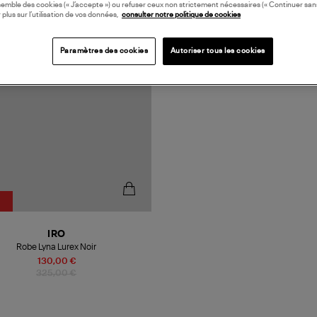
semble des cookies (« J’accepte ») ou refuser ceux non strictement nécessaires (« Continuer san
 plus sur l’utilisation de vos données,
consulter notre politique de cookies
Paramètres des cookies
Autoriser tous les cookies
IRO
Robe Lyna Lurex Noir
130,00 €
325,00 €