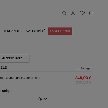
TENDANCES
VALISE D'ÉTÉ
LAST CHANCE
MADE IN EUROPE
ZELE
Partager
ande
de Bourse Lurex Crochet Doré
248,00 €
urse
ex
310,00 €
ochet
ré
le
unique
Épuisé