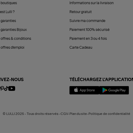
 boutiques
Informations sur la livraison
est Lulli ?
Retour gratuit
 garanties
Suivre ma commande
 garanties Bijoux
Paiement 100% sécurisé
 offres & conditions
Paiement en 3 ou 4 fois
offres d'emploi
Carte Cadeau
IVEZ-NOUS
TÉLÉCHARGEZ L'APPLICATIO
© LULLI 2025 - Tous droits réservés -CGV-Plan du site-Politique de confidentialité