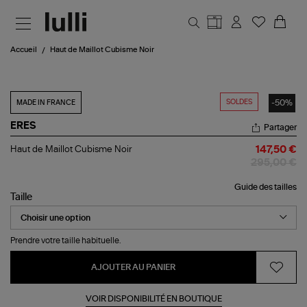
Aller au contenu principal
Accueil
Haut de Maillot Cubisme Noir
SOLDES
-50%
MADE IN FRANCE
ERES
Partager
Haut
Haut de Maillot Cubisme Noir
147,50 €
de
295,00 €
Maillot
Cubisme
Guide des tailles
Noir
Taille
Prendre votre taille habituelle.
AJOUTER AU PANIER
VOIR DISPONIBILITÉ EN BOUTIQUE