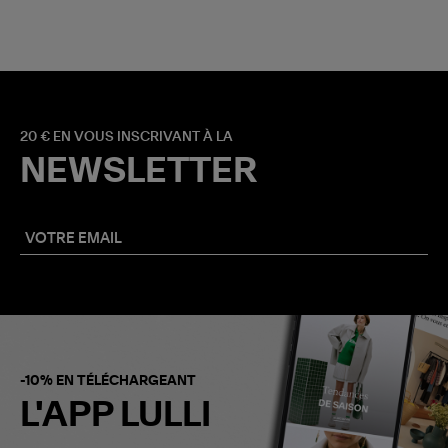
20 € EN VOUS INSCRIVANT À LA
NEWSLETTER
-10% EN TÉLÉCHARGEANT
L'APP LULLI