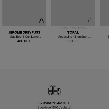
NOUVELLE COLLECTION
JEROME DREYFUSS
TORAL
Sac Bobi S Cuir Lamé
Mocassins Killian Sport
Champagne
Mousse
480,00 €
189,00 €
LIVRAISON GRATUITE
à partir de 150€ d'achats*