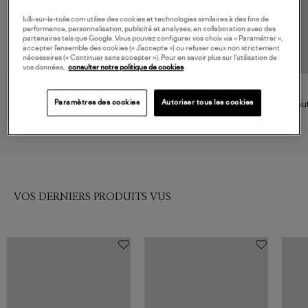
lulli-sur-la-toile.com utilise des cookies et technologies similaires à des fins de
performance, personnalisation, publicité et analyses, en collaboration avec des
partenaires tels que Google. Vous pouvez configurer vos choix via « Paramétrer »,
accepter l’ensemble des cookies (« J’accepte ») ou refuser ceux non strictement
nécessaires (« Continuer sans accepter »). Pour en savoir plus sur l’utilisation de
vos données,
consulter notre politique de cookies
ERES
ERES
Paramètres des cookies
Autoriser tous les cookies
Culotte de Bain Fripon Ultra
Haut de Maillot de Bain Gang
Haut
Noir
Str
180,00 €
230,00 €
VOS DERNIERS PRODUITS VUS