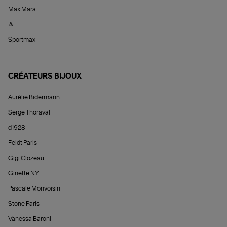
Max Mara
&
Sportmax
CRÉATEURS BIJOUX
Aurélie Bidermann
Serge Thoraval
d1928
Feidt Paris
Gigi Clozeau
Ginette NY
Pascale Monvoisin
Stone Paris
Vanessa Baroni