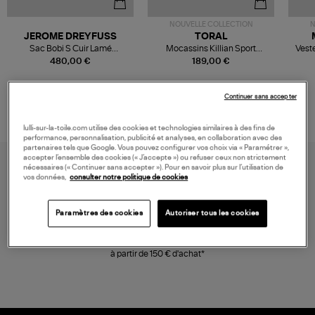
NOUVELLE COLLECTION
N
JEROME DREYFUSS
TORAL
Sac Bobi S Cuir Lamé
Mocassins Killian Sport
Veste
Champagne
Mousse
480,00 €
189,00 €
Continuer sans accepter
lulli-sur-la-toile.com utilise des cookies et technologies similaires à des fins de
performance, personnalisation, publicité et analyses, en collaboration avec des
partenaires tels que Google. Vous pouvez configurer vos choix via « Paramétrer »,
accepter l’ensemble des cookies (« J’accepte ») ou refuser ceux non strictement
nécessaires (« Continuer sans accepter »). Pour en savoir plus sur l’utilisation de
vos données,
consulter notre politique de cookies
Paramètres des cookies
Autoriser tous les cookies
LIVRAISON GRATUITE
à partir de 150 € d'achat*