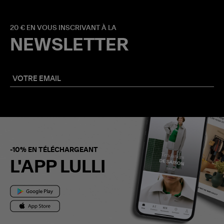
20 € EN VOUS INSCRIVANT À LA
NEWSLETTER
-10% EN TÉLÉCHARGEANT
L'APP LULLI