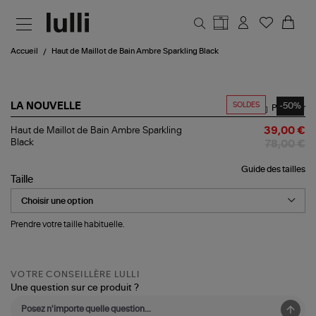
Aller au contenu principal
Accueil
Haut de Maillot de Bain Ambre Sparkling Black
SOLDES
-50%
LA NOUVELLE
Partager
Haut
Haut de Maillot de Bain Ambre Sparkling
39,00 €
de
Black
78,00 €
Maillot
de
Guide des tailles
Bain
Taille
Ambre
Sparkling
Black
Prendre votre taille habituelle.
VOTRE CONSEILLÈRE LULLI
Une question sur ce produit ?