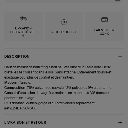
LIVRAISON
PAIEMENT EN
OFFERTE DÈS 150
RETOUR OFFERT
3X,4X
€
DESCRIPTION
Haut de maillot de bain tringle noir pailleté orné d'un liseré doré. Deux
bretelles se croisant dans le dos. Sans attache. Entièrement doublé et
élastiqué pour plus de confort et de maintien.
Made in :
Tunisie.
Composition :
79% polyamide recyclé, 12% polyester, 9% élasthanne.
Conseil d'entretien :
Lavage à la main ou en machine à 30° dans une
pochette de lavage.
Plus d'infos :
Soutien-gorge et culotte vendus séparément.
(ref-E24BTOAM606)
LIVRAISON ET RETOUR