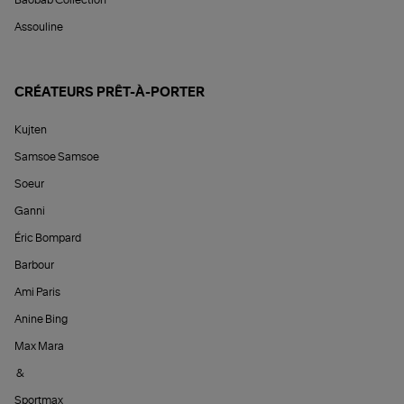
Baobab Collection
Assouline
CRÉATEURS PRÊT-À-PORTER
Kujten
Samsoe Samsoe
Soeur
Ganni
Éric Bompard
Barbour
Ami Paris
Anine Bing
Max Mara
&
Sportmax