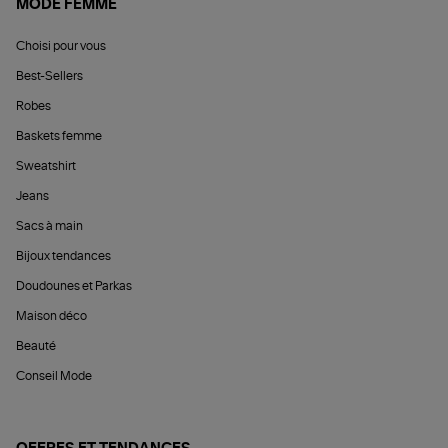
MODE FEMME
Choisi pour vous
Best-Sellers
Robes
Baskets femme
Sweatshirt
Jeans
Sacs à main
Bijoux tendances
Doudounes et Parkas
Maison déco
Beauté
Conseil Mode