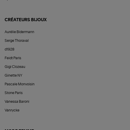
CRÉATEURS BIJOUX
Aurélie Bidermann
Serge Thoraval
d1928
Feidt Paris
Gigi Clozeau
Ginette NY
Pascale Monvoisin
Stone Paris
Vanessa Baroni
Vanrycke