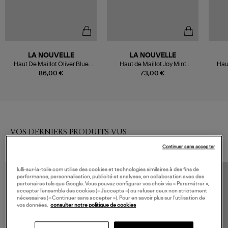
LA NOUVELLE
LA NOUVELLE
Haut De Maillot Oliver Blue
Haut de Maillot Joy Mint
Haut
Beach
Beach, Capsule One Love
86,00 €
73,00 €
VOS DERNIERS PRODUITS VUS
Continuer sans accepter
lulli-sur-la-toile.com utilise des cookies et technologies similaires à des fins de
performance, personnalisation, publicité et analyses, en collaboration avec des
partenaires tels que Google. Vous pouvez configurer vos choix via « Paramétrer »,
accepter l’ensemble des cookies (« J’accepte ») ou refuser ceux non strictement
nécessaires (« Continuer sans accepter »). Pour en savoir plus sur l’utilisation de
vos données,
consulter notre politique de cookies