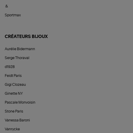
&
Sportmax
CRÉATEURS BIJOUX
Aurélie Bidermann
Serge Thoraval
d1928
Feidt Paris
Gigi Clozeau
Ginette NY
Pascale Monvoisin
Stone Paris
Vanessa Baroni
Vanrycke