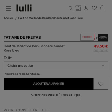
Aller au contenu principal
Accueil
Haut de Maillot de Bain Bandeau Sunset Rose Bleu
SOLDES
-50%
TATIANE DE FREITAS
Partager
Haut
Haut de Maillot de Bain Bandeau Sunset
49,50 €
de
Rose Bleu
99,00 €
Maillot
de
Taille
Bain
Bandeau
Sunset
Rose
Prendre sa taille habituelle.
Bleu
AJOUTER AU PANIER
VOIR DISPONIBILITÉ EN BOUTIQUE
VOTRE CONSEILLÈRE LULLI