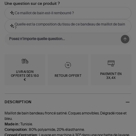
Une question sur ce produit ?
Ce maillot de bain est-il rembourré ?
Quelle est la composition du tissu de ce bandeau de maillot de bain
?
LIVRAISON
PAIEMENT EN
OFFERTE DÈS 150
RETOUR OFFERT
3X,4X
€
DESCRIPTION
Maillot de bain bandeau froncé satiné. Coques amovibles. Dégradé rose et
bleu.
Made in :
Tunisie.
Composition :
80% polyamide, 20% élasthanne.
Conseil d'entretien :
Lavage en machine à 30° dans une pochette de lavage.