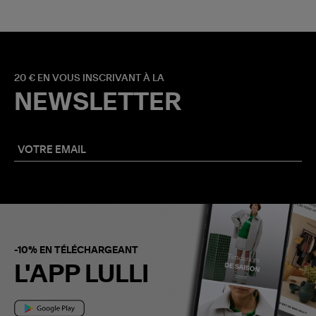
20 € EN VOUS INSCRIVANT À LA
NEWSLETTER
-10% EN TÉLÉCHARGEANT
L'APP LULLI