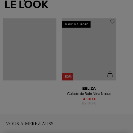
LE LOOK
MADE IN EUROPE
-50%
BELIZA
Culotte de Bain Nina Nœud
Violet
41,00 €
82,00 €
VOUS AIMEREZ AUSSI