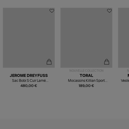
NOUVELLE COLLECTION
N
JEROME DREYFUSS
TORAL
Sac Bobi S Cuir Lamé
Mocassins Killian Sport
Veste
Champagne
Mousse
480,00 €
189,00 €