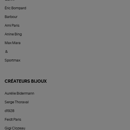
Éric Bompard
Barbour
Ami Paris
Anine Bing
Max Mara
&
Sportmax
CRÉATEURS BIJOUX
Aurélie Bidermann
Serge Thoraval
d1928
Feidt Paris
Gigi Clozeau