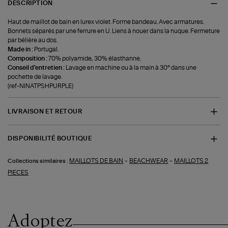
DESCRIPTION
Haut de maillot de bain en lurex violet. Forme bandeau. Avec armatures.
Bonnets séparés par une ferrure en U. Liens à nouer dans la nuque. Fermeture
par bélière au dos.
Made in :
Portugal.
Composition :
70% polyamide, 30% élasthanne.
Conseil d'entretien :
Lavage en machine ou à la main à 30° dans une
pochette de lavage.
(ref-NINATPSHPURPLE)
LIVRAISON ET RETOUR
DISPONIBILITÉ BOUTIQUE
-
-
MAILLOTS DE BAIN
BEACHWEAR
MAILLOTS 2
Collections similaires :
PIECES
Adoptez