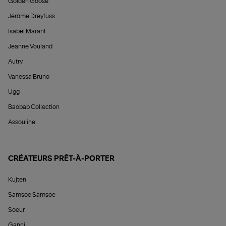
Golden Goose
Jérôme Dreyfuss
Isabel Marant
Jeanne Vouland
Autry
Vanessa Bruno
Ugg
Baobab Collection
Assouline
CRÉATEURS PRÊT-À-PORTER
Kujten
Samsoe Samsoe
Soeur
Ganni