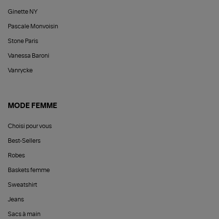
Ginette NY
Pascale Monvoisin
Stone Paris
Vanessa Baroni
Vanrycke
MODE FEMME
Choisi pour vous
Best-Sellers
Robes
Baskets femme
Sweatshirt
Jeans
Sacs à main