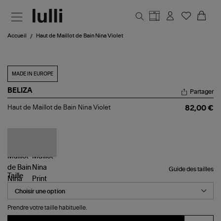
Aller au contenu principal
Accueil
Haut de Maillot de Bain Nina Violet
MADE IN EUROPE
BELIZA
Partager
Haut
Haut de Maillot de Bain Nina Violet
82,00 €
de
Maillot
de
Bain
Nina
Violet
Guide des tailles
Taille
Prendre votre taille habituelle.