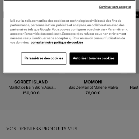
Continuer sans accepter
MADE IN EUROPE
MADE IN EUROPE
MADE 
lulli-sur-la-toile.com utilise des cookies et technologies similaires à des fins de
performance, personnalisation, publicité et analyses, en collaboration avec des
partenaires tels que Google. Vous pouvez configurer vos choix via « Paramétrer »,
accepter l’ensemble des cookies (« J’accepte ») ou refuser ceux non strictement
nécessaires (« Continuer sans accepter »). Pour en savoir plus sur l’utilisation de
vos données,
consulter notre politique de cookies
Paramètres des cookies
Autoriser tous les cookies
SORBET ISLAND
MOMONI
Maillot de Bain Bikini Aqua
Bas De Maillot Malene Malva
Haut 
Acai
150,00 €
76,00 €
VOS DERNIERS PRODUITS VUS