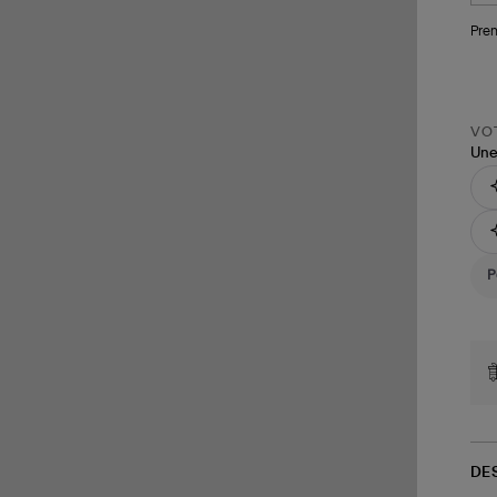
Pren
VOT
Une
DE