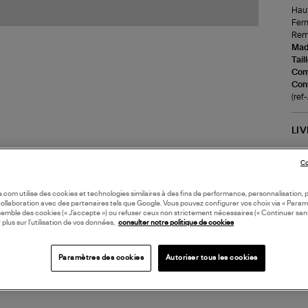
Haut
Ferm
Rem
Made
Tail
Com
Cons
(ref
LI
Co
DI
oile.com utilise des cookies et technologies similaires à des fins de performance, personnalisation, p
Coll
collaboration avec des partenaires tels que Google. Vous pouvez configurer vos choix via « Param
semble des cookies (« J’accepte ») ou refuser ceux non strictement nécessaires (« Continuer san
 plus sur l’utilisation de vos données,
consulter notre politique de cookies
Paramètres des cookies
Autoriser tous les cookies