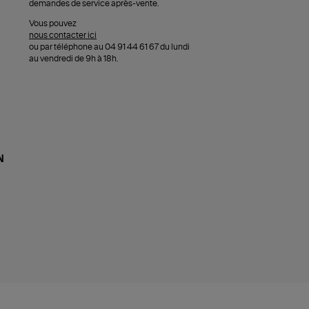
demandes de service après-vente.
Vous pouvez
nous contacter ici
ou par téléphone au 04 91 44 61 67 du lundi
au vendredi de 9h à 18h.
N