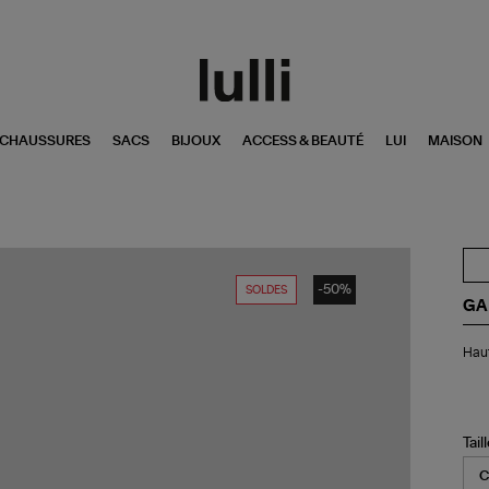
CHAUSSURES
SACS
BIJOUX
ACCESS & BEAUTÉ
LUI
MAISON
-50%
SOLDES
GA
Ha
Haut
de
Mai
de
Bai
Rec
Tail
Lé