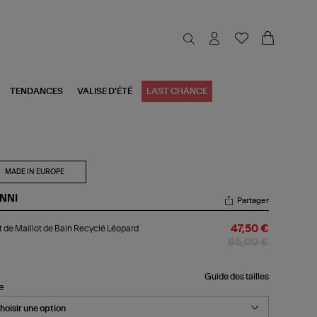
TENDANCES
VALISE D'ÉTÉ
LAST CHANCE
MADE IN EUROPE
NNI
Partager
ut
 de Maillot de Bain Recyclé Léopard
47,50 €
llot
95,00 €
n
yclé
Guide des tailles
le
opard