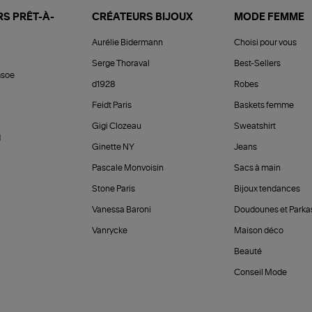
S PRÊT-À-
CRÉATEURS BIJOUX
MODE FEMME
Aurélie Bidermann
Choisi pour vous
Serge Thoraval
Best-Sellers
soe
d1928
Robes
Feidt Paris
Baskets femme
Gigi Clozeau
Sweatshirt
d
Ginette NY
Jeans
Pascale Monvoisin
Sacs à main
Stone Paris
Bijoux tendances
Vanessa Baroni
Doudounes et Parka
Vanrycke
Maison déco
Beauté
Conseil Mode