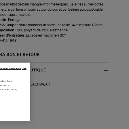
 de maillot de bain triangle imprimé léopard. Baleines sur les côtés.
eture par liens à nouer autour du cou et par bélière au dos. Doublé.
bourrage amovible.
 in :
Portugal.
le & Coupe :
Notre mannequin porte une taille 34 et mesure 172 cm.
position :
78% polyamide, 22% élasthanne.
eil d'entretien :
Lavage en machine à 30°.
-A4154943)
VRAISON ET RETOUR
ntinuer sans accepter
SPONIBILITÉ BOUTIQUE
ublicité et
BEACHWEAR
ections similaires :
étrer »,
s accepter »).