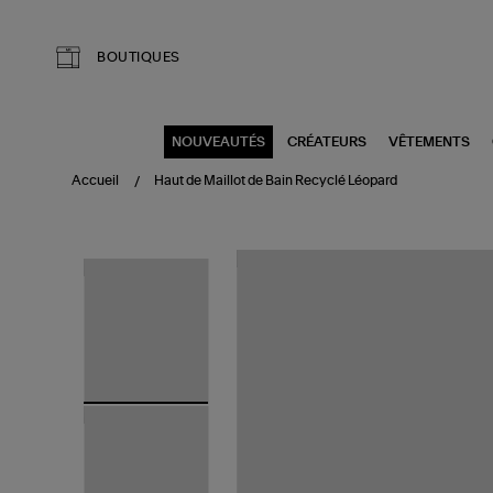
Aller au contenu principal
BOUTIQUES
NOUVEAUTÉS
CRÉATEURS
VÊTEMENTS
Accueil
Haut de Maillot de Bain Recyclé Léopard