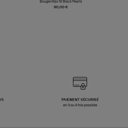
Bougie Max 10 Black Pearls
Paréo Fou
90,00 €
3/5
PAIEMENT SÉCURISÉ
en 3 ou 4 fois possible