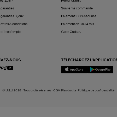
est Lulli ?
Retour gratuit
 garanties
Suivre ma commande
 garanties Bijoux
Paiement 100% sécurisé
 offres & conditions
Paiement en 3 ou 4 fois
offres d'emploi
Carte Cadeau
IVEZ-NOUS
TÉLÉCHARGEZ L'APPLICATIO
© LULLI 2025 - Tous droits réservés -CGV-Plan du site-Politique de confidentialité