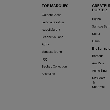
TOP MARQUES
CRÉATEUR
PORTER
Golden Goose
Kujten
Jérôme Dreyfuss
Samsoe Sam
Isabel Marant
Soeur
Jeanne Vouland
Ganni
Autry
Éric Bompar
Vanessa Bruno
Barbour
Ugg
Ami Paris
Baobab Collection
Anine Bing
Assouline
Max Mara
&
Sportmax