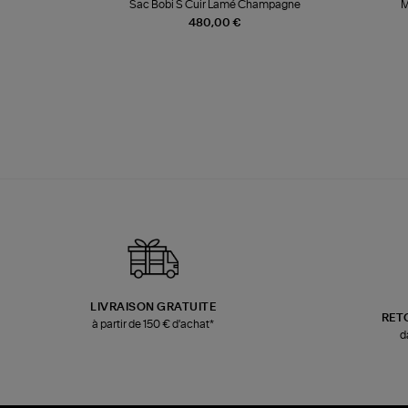
k
Sac Bobi S Cuir Lamé Champagne
M
480,00 €
LIVRAISON GRATUITE
RET
à partir de 150 € d'achat*
d