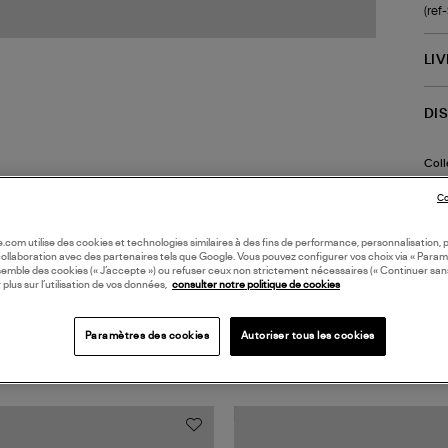
(re
LI
DI
Coll
Co
oile.com utilise des cookies et technologies similaires à des fins de performance, personnalisation, p
collaboration avec des partenaires tels que Google. Vous pouvez configurer vos choix via « Param
semble des cookies (« J’accepte ») ou refuser ceux non strictement nécessaires (« Continuer san
 plus sur l’utilisation de vos données,
consulter notre politique de cookies
Paramètres des cookies
Autoriser tous les cookies
TS VUS