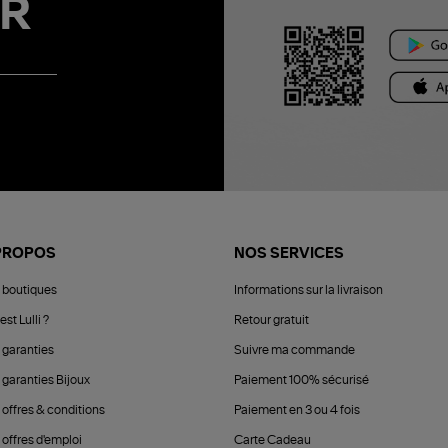
R
PROPOS
NOS SERVICES
 boutiques
Informations sur la livraison
est Lulli ?
Retour gratuit
 garanties
Suivre ma commande
 garanties Bijoux
Paiement 100% sécurisé
 offres & conditions
Paiement en 3 ou 4 fois
offres d'emploi
Carte Cadeau