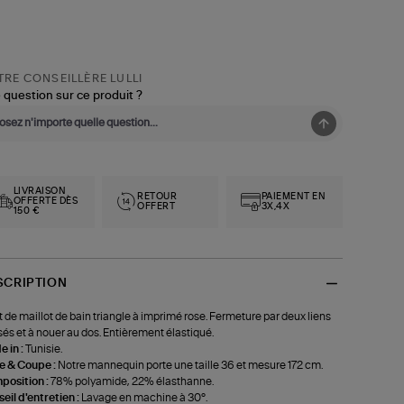
RE CONSEILLÈRE LULLI
 question sur ce produit ?
LIVRAISON
RETOUR
PAIEMENT EN
OFFERTE DÈS
OFFERT
3X,4X
150 €
SCRIPTION
 de maillot de bain triangle à imprimé rose. Fermeture par deux liens
sés et à nouer au dos. Entièrement élastiqué.
 in :
Tunisie.
le & Coupe :
Notre mannequin porte une taille 36 et mesure 172 cm.
position :
78% polyamide, 22% élasthanne.
eil d'entretien :
Lavage en machine à 30°.