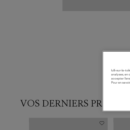
lulli-sur-la-t
analyses, en 
accepter l’en
Pour en savoir
VOS DERNIERS PRODUI