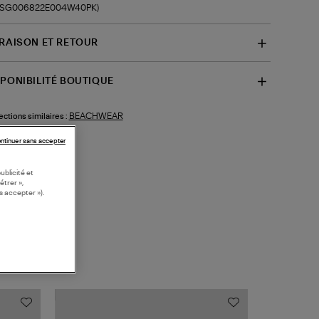
f-SG006822E004W40PK)
VRAISON ET RETOUR
SPONIBILITÉ BOUTIQUE
BEACHWEAR
ections similaires :
ntinuer sans accepter
ublicité et
étrer »,
s accepter »).