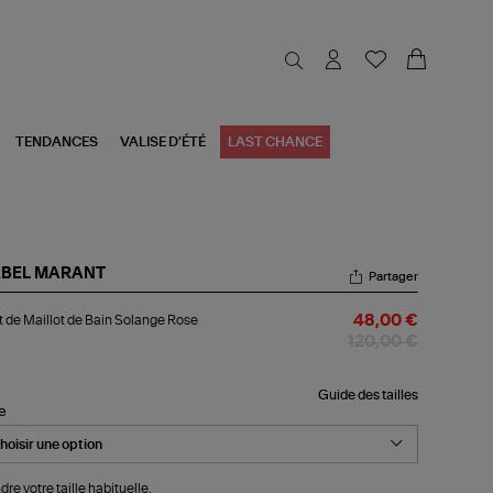
TENDANCES
VALISE D'ÉTÉ
LAST CHANCE
ABEL MARANT
Partager
ut
 de Maillot de Bain Solange Rose
48,00 €
llot
120,00 €
n
lange
Guide des tailles
le
se
dre votre taille habituelle.