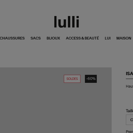
CHAUSSURES
SACS
BIJOUX
ACCESS & BEAUTÉ
LUI
MAISON
IS
-60%
SOLDES
Ha
Haut
de
Mai
de
Bai
So
Tail
Ro
Pren