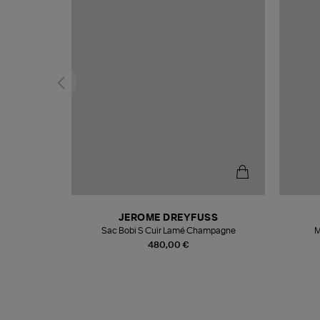
N
JEROME DREYFUSS
te
Sac Bobi S Cuir Lamé Champagne
M
480,00 €