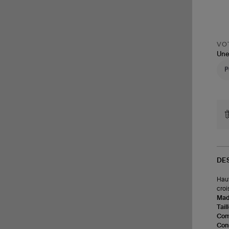
VOT
Une
DE
Haut
croi
Made
Tail
Com
Cons