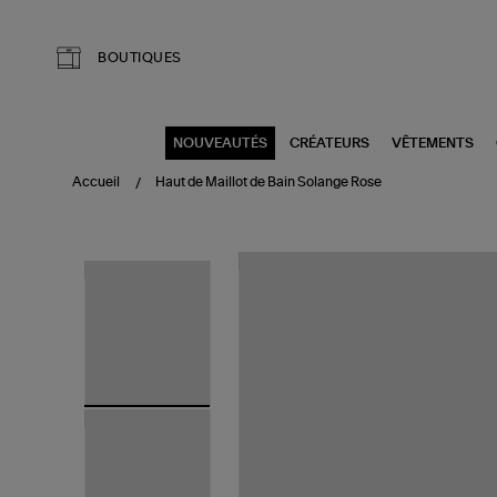
Aller au contenu principal
BOUTIQUES
NOUVEAUTÉS
CRÉATEURS
VÊTEMENTS
Accueil
Haut de Maillot de Bain Solange Rose