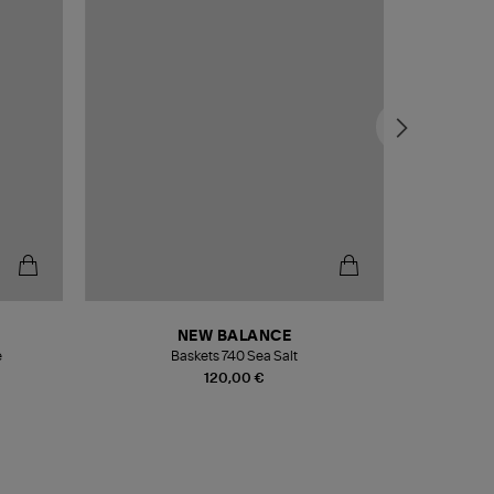
NEW BALANCE
e
Baskets 740 Sea Salt
Veste
120,00 €