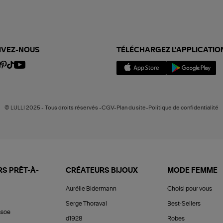
IVEZ-NOUS
TÉLÉCHARGEZ L'APPLICATIO
© LULLI 2025 - Tous droits réservés -CGV-Plan du site-Politique de confidentialité
S PRÊT-À-
CRÉATEURS BIJOUX
MODE FEMME
Aurélie Bidermann
Choisi pour vous
Serge Thoraval
Best-Sellers
soe
d1928
Robes