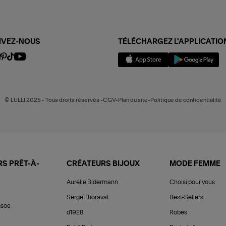
IVEZ-NOUS
TÉLÉCHARGEZ L'APPLICATIO
© LULLI 2025 - Tous droits réservés -CGV-Plan du site-Politique de confidentialité
S PRÊT-À-
CRÉATEURS BIJOUX
MODE FEMME
Aurélie Bidermann
Choisi pour vous
Serge Thoraval
Best-Sellers
soe
d1928
Robes