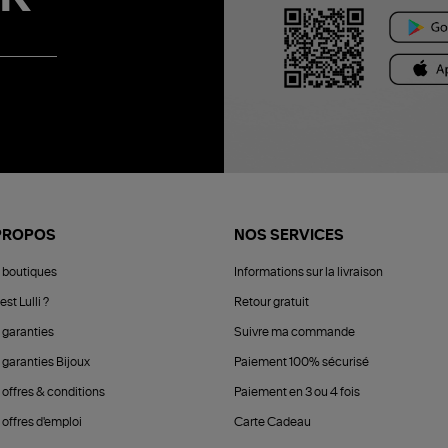
PROPOS
NOS SERVICES
 boutiques
Informations sur la livraison
est Lulli ?
Retour gratuit
 garanties
Suivre ma commande
 garanties Bijoux
Paiement 100% sécurisé
 offres & conditions
Paiement en 3 ou 4 fois
offres d'emploi
Carte Cadeau