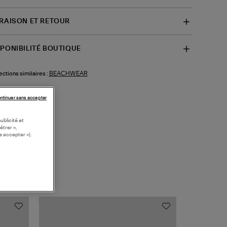
VRAISON ET RETOUR
SPONIBILITÉ BOUTIQUE
BEACHWEAR
ections similaires :
ntinuer sans accepter
ublicité et
étrer »,
s accepter »).