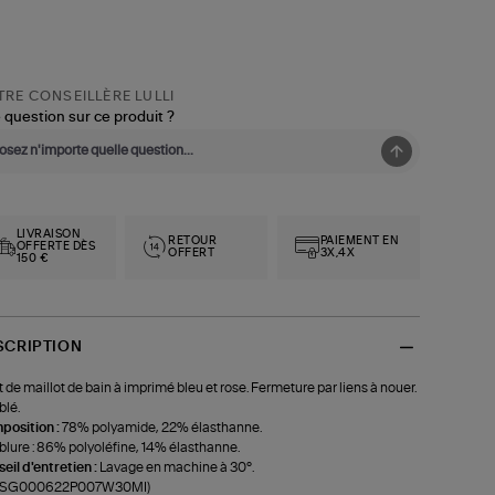
RE CONSEILLÈRE LULLI
 question sur ce produit ?
LIVRAISON
RETOUR
PAIEMENT EN
OFFERTE DÈS
OFFERT
3X,4X
150 €
SCRIPTION
 de maillot de bain à imprimé bleu et rose. Fermeture par liens à nouer.
lé.
position :
78% polyamide, 22% élasthanne.
lure : 86% polyoléfine, 14% élasthanne.
eil d'entretien :
Lavage en machine à 30°.
f-SG000622P007W30MI)