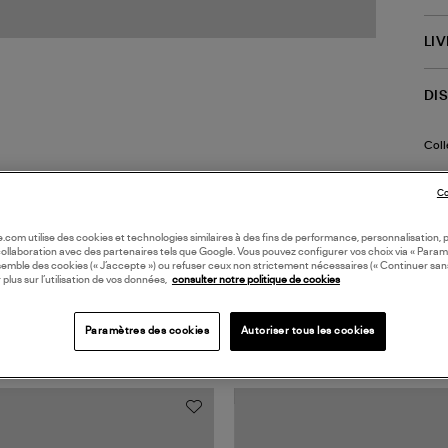
LI
DI
Coll
Co
oile.com utilise des cookies et technologies similaires à des fins de performance, personnalisation, p
collaboration avec des partenaires tels que Google. Vous pouvez configurer vos choix via « Param
semble des cookies (« J’accepte ») ou refuser ceux non strictement nécessaires (« Continuer san
 plus sur l’utilisation de vos données,
consulter notre politique de cookies
TS VUS
Paramètres des cookies
Autoriser tous les cookies