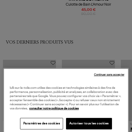
Culotte de Bain L'Amour Noir
45,00 €
90,00 €
VOS DERNIERS PRODUITS VUS
Continuer sans accepter
lulli-sur-la-toile.com utilise des cookies et technologies similaires à des fins de
performance, personnalisation, publicité et analyses, en collaboration avec des
partenaires tels que Google. Vous pouvez configurer vos choix via « Paramétrer »,
accepter l’ensemble des cookies (« J’accepte ») ou refuser ceux non strictement
nécessaires (« Continuer sans accepter »). Pour en savoir plus sur l’utilisation de
vos données,
consulter notre politique de cookies
Paramètres des cookies
Autoriser tous les cookies
NOUVELLE COLLECTION
N
JEROME DREYFUSS
TORAL