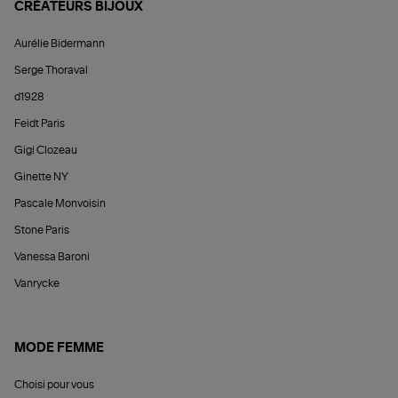
CRÉATEURS BIJOUX
Aurélie Bidermann
Serge Thoraval
d1928
Feidt Paris
Gigi Clozeau
Ginette NY
Pascale Monvoisin
Stone Paris
Vanessa Baroni
Vanrycke
MODE FEMME
Choisi pour vous