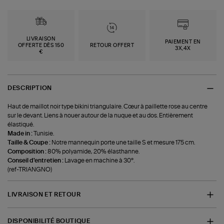
LIVRAISON
PAIEMENT EN
OFFERTE DÈS 150
RETOUR OFFERT
3X,4X
€
DESCRIPTION
Haut de maillot noir type bikini triangulaire. Cœur à paillette rose au centre
sur le devant. Liens à nouer autour de la nuque et au dos. Entièrement
élastiqué.
Made in :
Tunisie.
Taille & Coupe :
Notre mannequin porte une taille S et mesure 175 cm.
Composition :
80% polyamide, 20% élasthanne.
Conseil d'entretien :
Lavage en machine à 30°.
(ref-TRIANGNO)
LIVRAISON ET RETOUR
DISPONIBILITÉ BOUTIQUE