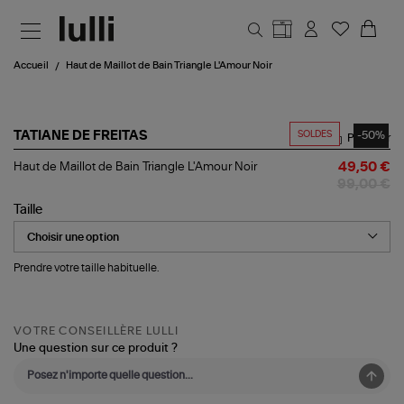
Aller au contenu principal
Accueil
Haut de Maillot de Bain Triangle L'Amour Noir
SOLDES
-50%
TATIANE DE FREITAS
Partager
Haut
Haut de Maillot de Bain Triangle L'Amour Noir
49,50 €
de
99,00 €
Maillot
de
Taille
Bain
Triangle
L'Amour
Noir
Prendre votre taille habituelle.
VOTRE CONSEILLÈRE LULLI
Une question sur ce produit ?