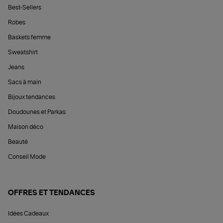
Best-Sellers
Robes
Baskets femme
Sweatshirt
Jeans
Sacs à main
Bijoux tendances
Doudounes et Parkas
Maison déco
Beauté
Conseil Mode
OFFRES ET TENDANCES
Idées Cadeaux