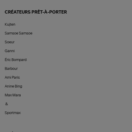
CRÉATEURS PRÊT-À-PORTER
Kujten
Samsoe Samsoe
Soeur
Ganni
Éric Bompard
Barbour
Ami Paris
Anine Bing
Max Mara
&
Sportmax