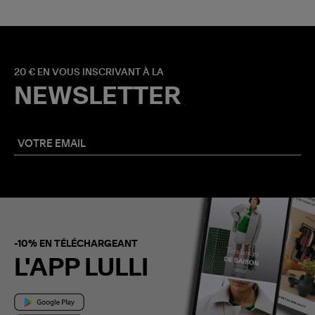
20 € EN VOUS INSCRIVANT À LA
NEWSLETTER
-10% EN TÉLÉCHARGEANT
L'APP LULLI