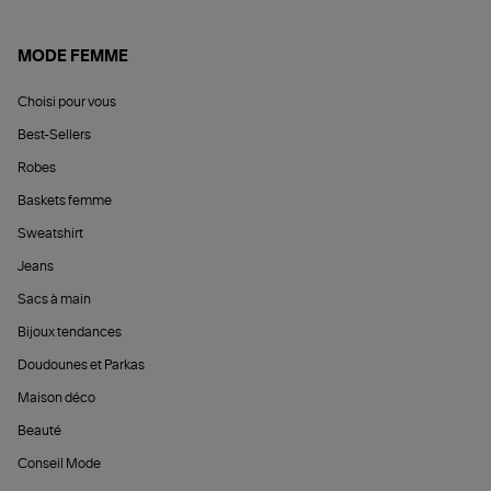
MODE FEMME
Choisi pour vous
Best-Sellers
Robes
Baskets femme
Sweatshirt
Jeans
Sacs à main
Bijoux tendances
Doudounes et Parkas
Maison déco
Beauté
Conseil Mode