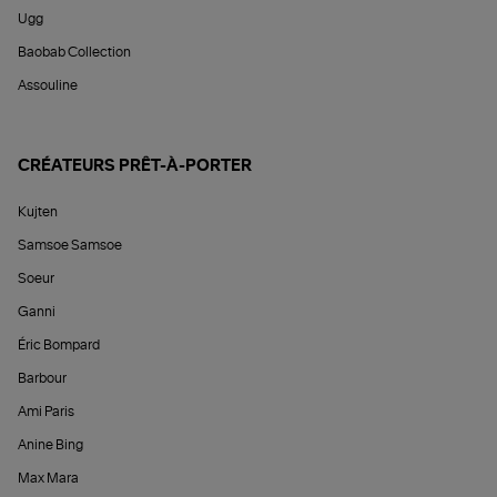
Ugg
Baobab Collection
Assouline
CRÉATEURS PRÊT-À-PORTER
Kujten
Samsoe Samsoe
Soeur
Ganni
Éric Bompard
Barbour
Ami Paris
Anine Bing
Max Mara