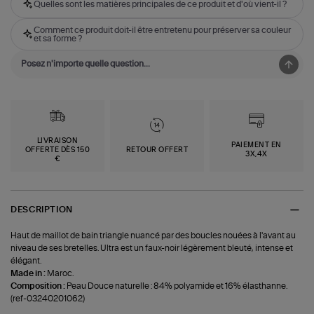
Quelles sont les matières principales de ce produit et d'où vient-il ?
Comment ce produit doit-il être entretenu pour préserver sa couleur
et sa forme ?
LIVRAISON
PAIEMENT EN
OFFERTE DÈS 150
RETOUR OFFERT
3X,4X
€
DESCRIPTION
Haut de maillot de bain triangle nuancé par des boucles nouées à l'avant au
niveau de ses bretelles. Ultra est un faux-noir légèrement bleuté, intense et
élégant.
Made in :
Maroc.
Composition :
Peau Douce naturelle : 84% polyamide et 16% élasthanne.
(ref-03240201062)