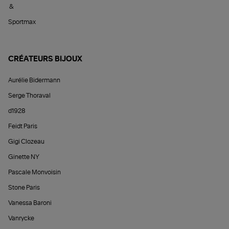
&
Sportmax
CRÉATEURS BIJOUX
Aurélie Bidermann
Serge Thoraval
d1928
Feidt Paris
Gigi Clozeau
Ginette NY
Pascale Monvoisin
Stone Paris
Vanessa Baroni
Vanrycke