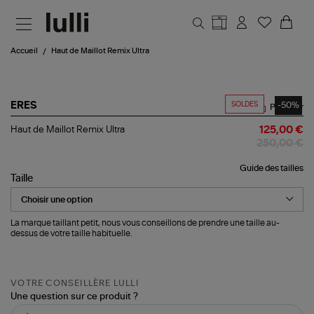
Aller au contenu principal
Accueil
Haut de Maillot Remix Ultra
SOLDES
-50%
ERES
Partager
Haut
Haut de Maillot Remix Ultra
125,00 €
de
250,00 €
Maillot
Remix
Guide des tailles
Ultra
Taille
La marque taillant petit, nous vous conseillons de prendre une taille au-
dessus de votre taille habituelle.
VOTRE CONSEILLÈRE LULLI
Une question sur ce produit ?