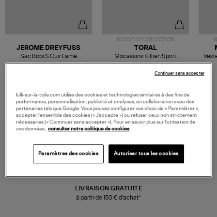
NOUVELLE COLLECTION
N
JEROME DREYFUSS
TORAL
Sac Bobi S Cuir Lamé
Mocassins Killian Sport
Veste
Champagne
Mousse
480,00 €
189,00 €
Continuer sans accepter
lulli-sur-la-toile.com utilise des cookies et technologies similaires à des fins de
performance, personnalisation, publicité et analyses, en collaboration avec des
partenaires tels que Google. Vous pouvez configurer vos choix via « Paramétrer »,
accepter l’ensemble des cookies (« J’accepte ») ou refuser ceux non strictement
nécessaires (« Continuer sans accepter »). Pour en savoir plus sur l’utilisation de
vos données,
consulter notre politique de cookies
Paramètres des cookies
Autoriser tous les cookies
LIVRAISON GRATUITE
à partir de 150 € d'achat*