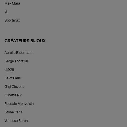
Max Mara
&
Sportmax
CRÉATEURS BIJOUX
Aurélie Bidermann
Serge Thoraval
d1928
Feidt Paris
Gigi Clozeau
Ginette NY
Pascale Monvoisin
Stone Paris
Vanessa Baroni