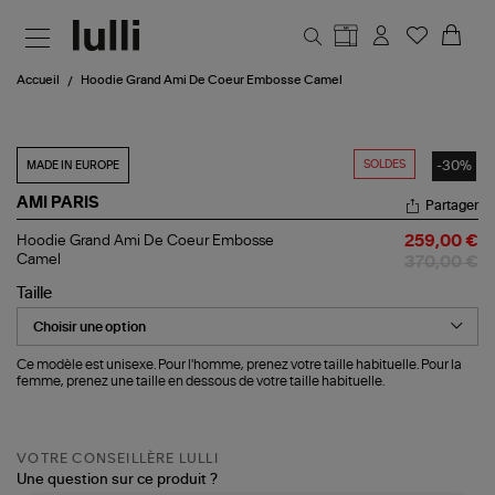
Aller au contenu principal
Accueil
Hoodie Grand Ami De Coeur Embosse Camel
SOLDES
-30%
MADE IN EUROPE
AMI PARIS
Partager
Hoodie
Hoodie Grand Ami De Coeur Embosse
259,00 €
Grand
Camel
370,00 €
Ami
De
Taille
Coeur
Embosse
Camel
Ce modèle est unisexe. Pour l'homme, prenez votre taille habituelle. Pour la
femme, prenez une taille en dessous de votre taille habituelle.
VOTRE CONSEILLÈRE LULLI
Une question sur ce produit ?