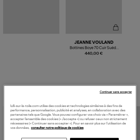
JEANNE VOULAND
Bottines Boye 70 Cuir Suédé
Noir
440,00 €
VOS DERNIERS PRODUITS VUS
Continuer sans accepter
lulli-sur-la-toile.com utilise des cookies et technologies similaires à des fins de
performance, personnalisation, publicité et analyses, en collaboration avec des
partenaires tels que Google. Vous pouvez configurer vos choix via « Paramétrer »,
accepter l’ensemble des cookies (« J’accepte ») ou refuser ceux non strictement
nécessaires (« Continuer sans accepter »). Pour en savoir plus sur l’utilisation de
vos données,
consulter notre politique de cookies