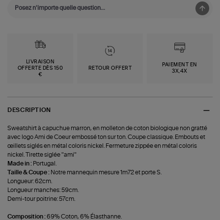
LIVRAISON
PAIEMENT EN
OFFERTE DÈS 150
RETOUR OFFERT
3X,4X
€
DESCRIPTION
Sweatshirt à capuchue marron, en molleton de coton biologique non gratté
avec logo Ami de Coeur embossé ton sur ton. Coupe classique. Embouts et
œillets siglés en métal coloris nickel. Fermeture zippée en métal coloris
nickel. Tirette siglée "ami"
Made in :
Portugal.
Taille & Coupe :
Notre mannequin mesure 1m72 et porte S.
Longueur: 62cm.
Longueur manches: 59cm.
Demi-tour poitrine: 57cm.
Composition :
69% Coton, 6% Élasthanne.