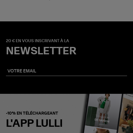
20 € EN VOUS INSCRIVANT À LA
NEWSLETTER
-10% EN TÉLÉCHARGEANT
L'APP LULLI