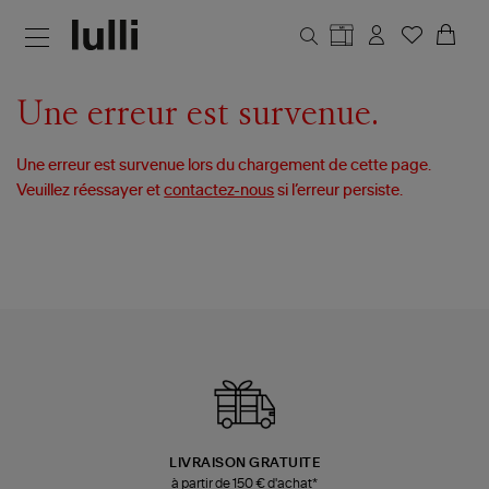
Aller au contenu principal
Une erreur est survenue.
Une erreur est survenue lors du chargement de cette page.
Veuillez réessayer et
contactez-nous
si l’erreur persiste.
LIVRAISON GRATUITE
à partir de 150 € d'achat*