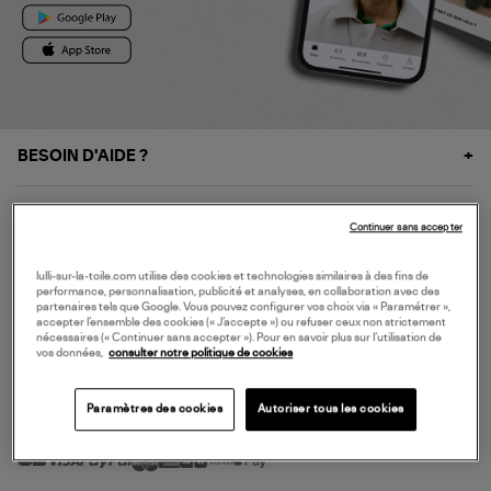
BESOIN D'AIDE ?
À PROPOS
Continuer sans accepter
NOS SERVICES
lulli-sur-la-toile.com utilise des cookies et technologies similaires à des fins de
performance, personnalisation, publicité et analyses, en collaboration avec des
partenaires tels que Google. Vous pouvez configurer vos choix via « Paramétrer »,
accepter l’ensemble des cookies (« J’accepte ») ou refuser ceux non strictement
SERVICE CLIENT
nécessaires (« Continuer sans accepter »). Pour en savoir plus sur l’utilisation de
vos données,
consulter notre politique de cookies
Paramètres des cookies
Autoriser tous les cookies
MODE DE PAIEMENT