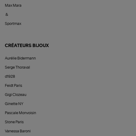
Max Mara
&
Sportmax
CRÉATEURS BIJOUX
Aurélie Bidermann
Serge Thoraval
d1928
Feidt Paris
Gigi Clozeau
Ginette NY
Pascale Monvoisin
Stone Paris
Vanessa Baroni