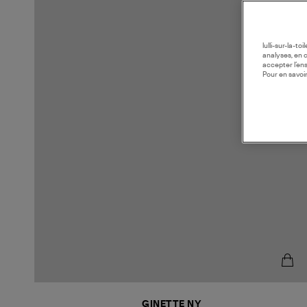
lulli-sur-la-t
analyses, en 
accepter l’en
Pour en savoir
GINETTE NY