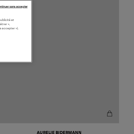
ntinuer sans accepter
ublicité et
étrer »,
s accepter »).
AURELIE BIDERMANN