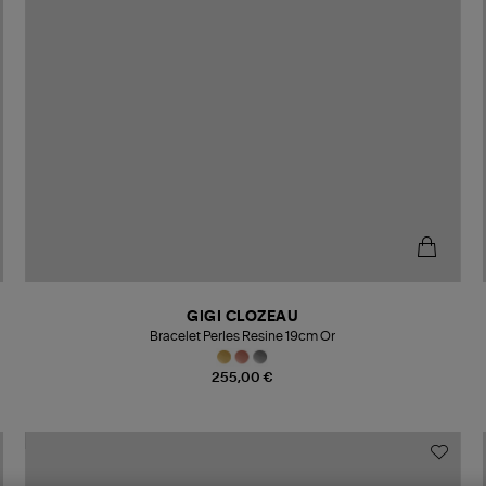
GIGI CLOZEAU
Bracelet Perles Resine 19cm Or
255,00 €