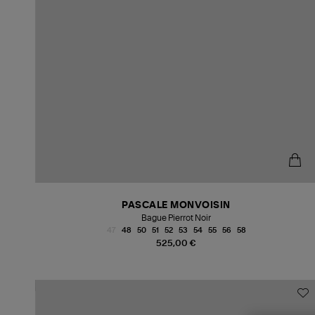
PASCALE MONVOISIN
Bague Pierrot Noir
47
48
50
51
52
53
54
55
56
58
525,00 €