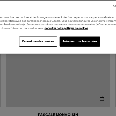
Co
oile.com utilise des cookies et technologies similaires à des fins de performance, personnalisation, p
collaboration avec des partenaires tels que Google. Vous pouvez configurer vos choix via « Param
semble des cookies (« J’accepte ») ou refuser ceux non strictement nécessaires (« Continuer san
 plus sur l’utilisation de vos données,
consulter notre politique de cookies
Paramètres des cookies
Autoriser tous les cookies
PASCALE MONVOISIN