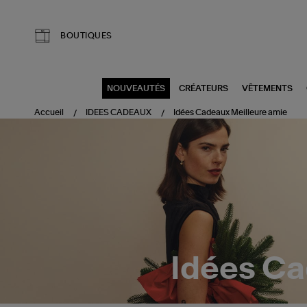
Aller au contenu principal
BOUTIQUES
NOUVEAUTÉS
CRÉATEURS
VÊTEMENTS
Accueil
IDEES CADEAUX
Idées Cadeaux Meilleure amie
Idées Ca