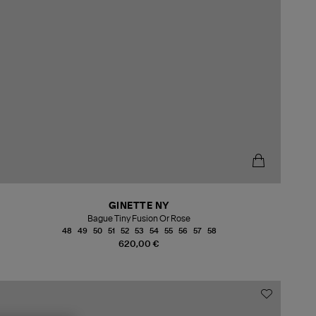
GINETTE NY
Bague Tiny Fusion Or Rose
48
49
50
51
52
53
54
55
56
57
58
620,00 €