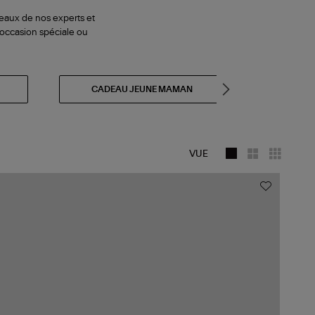
deaux de nos experts et
e occasion spéciale ou
CADEAU JEUNE MAMAN
CADE
VUE