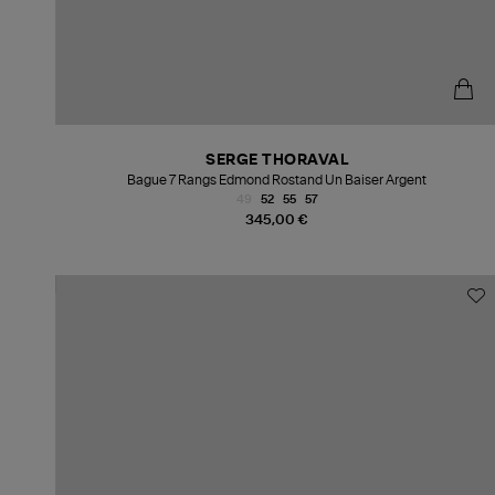
SERGE THORAVAL
Bague 7 Rangs Edmond Rostand Un Baiser Argent
49
52
55
57
345,00 €