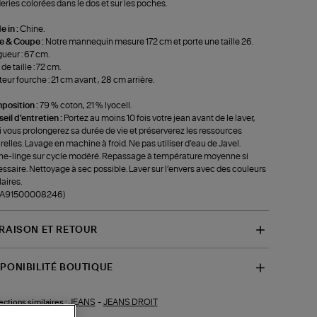
eries colorées dans le dos et sur les poches.
 in :
Chine.
le & Coupe :
Notre mannequin mesure 172 cm et porte une taille 26.
ueur : 67 cm.
de taille : 72 cm.
eur fourche : 21 cm avant , 28 cm arrière.
position :
79 % coton, 21 % lyocell.
eil d'entretien :
Portez au moins 10 fois votre jean avant de le laver,
i vous prolongerez sa durée de vie et préserverez les ressources
relles. Lavage en machine à froid. Ne pas utiliser d’eau de Javel.
e-linge sur cycle modéré. Repassage à température moyenne si
ssaire. Nettoyage à sec possible. Laver sur l’envers avec des couleurs
laires.
f-A91500008246)
VRAISON ET RETOUR
SPONIBILITÉ BOUTIQUE
JEANS
-
JEANS DROIT
ections similaires :