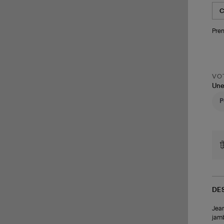
Pren
VOT
Une
DE
Jean
jamb