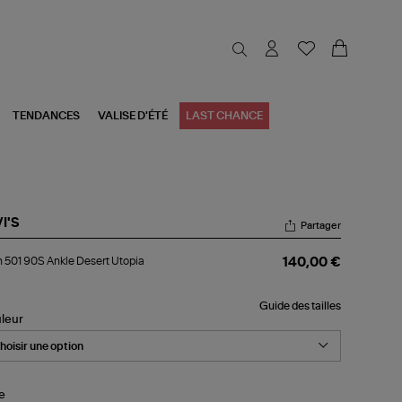
TENDANCES
VALISE D'ÉTÉ
LAST CHANCE
I'S
Partager
an
 501 90S Ankle Desert Utopia
140,00 €
1
S
kle
Guide des tailles
sert
leur
pia
le