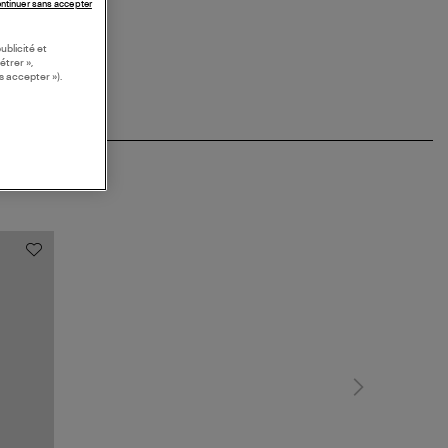
ntinuer sans accepter
ublicité et
étrer »,
s accepter »).