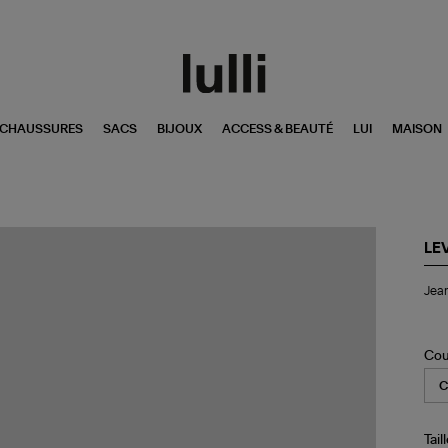
CHAUSSURES
SACS
BIJOUX
ACCESS & BEAUTÉ
LUI
MAISON
LEV
Je
Jean
50
90
An
De
Cou
Uto
Tail