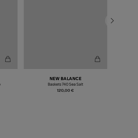
NEW BALANCE
e
Baskets 740 Sea Salt
Veste
120,00 €