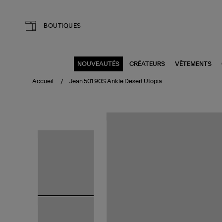
Aller au contenu principal
BOUTIQUES
NOUVEAUTÉS
CRÉATEURS
VÊTEMENTS
Accueil
Jean 501 90S Ankle Desert Utopia