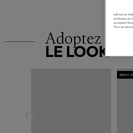
lulli-sur-la-t
analyses, en 
accepter l’en
Pour en savoir
Adoptez
LE LOOK
MADE I