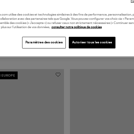
Co
oile.com utilise des cookies et technologies similaires à des fins de performance, personnalisation, p
collaboration avec des partenaires tels que Google. Vous pouvez configurer vos choix via « Param
semble des cookies (« J’accepte ») ou refuser ceux non strictement nécessaires (« Continuer san
 plus sur l’utilisation de vos données,
consulter notre politique de cookies
Paramètres des cookies
Autoriser tous les cookies
N EUROPE