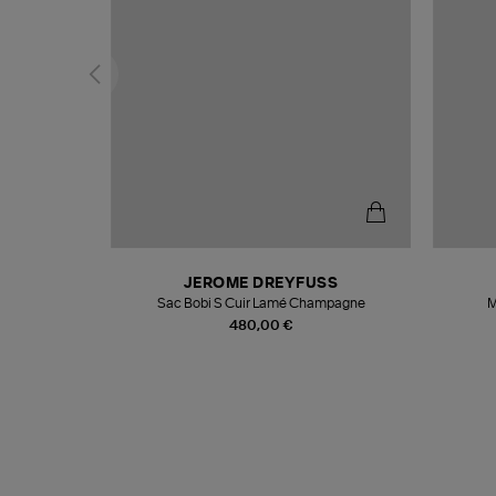
N
JEROME DREYFUSS
te
Sac Bobi S Cuir Lamé Champagne
M
480,00 €