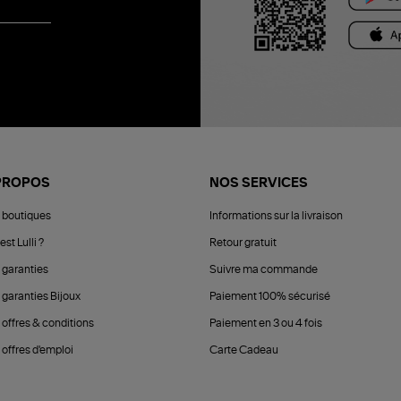
PROPOS
NOS SERVICES
 boutiques
Informations sur la livraison
est Lulli ?
Retour gratuit
 garanties
Suivre ma commande
 garanties Bijoux
Paiement 100% sécurisé
 offres & conditions
Paiement en 3 ou 4 fois
offres d'emploi
Carte Cadeau