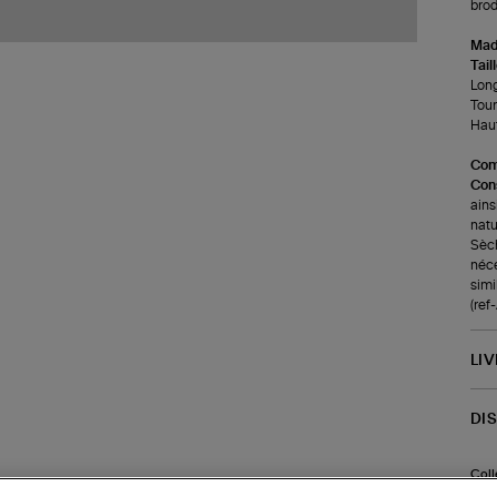
brod
Made
Tail
Long
Tour 
Haut
Com
Cons
ains
natu
Sèch
néce
simi
(re
LI
DI
Coll