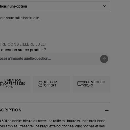
dre votre taille habituelle.
RE CONSEILLÈRE LULLI
 question sur ce produit ?
LIVRAISON
RETOUR
PAIEMENT EN
OFFERTE DÈS
OFFERT
3X,4X
150 €
SCRIPTION
 501 en denim bleu clair avec une taille mi-haute et un fit droit loose,
es amples. Présente une braguette boutonnée, cinq poches et des