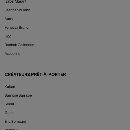
Isabel Marant
Jeanne Vouland
Autry
Vanessa Bruno
Ugg
Baobab Collection
Assouline
CRÉATEURS PRÊT-À-PORTER
Kujten
Samsoe Samsoe
Soeur
Ganni
Éric Bompard