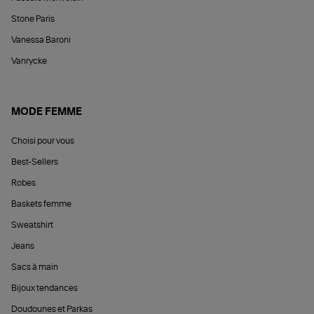
Stone Paris
Vanessa Baroni
Vanrycke
MODE FEMME
Choisi pour vous
Best-Sellers
Robes
Baskets femme
Sweatshirt
Jeans
Sacs à main
Bijoux tendances
Doudounes et Parkas