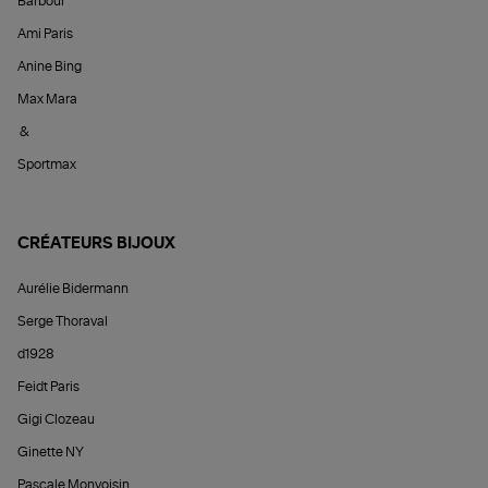
Barbour
Ami Paris
Anine Bing
Max Mara
&
Sportmax
CRÉATEURS BIJOUX
Aurélie Bidermann
Serge Thoraval
d1928
Feidt Paris
Gigi Clozeau
Ginette NY
Pascale Monvoisin