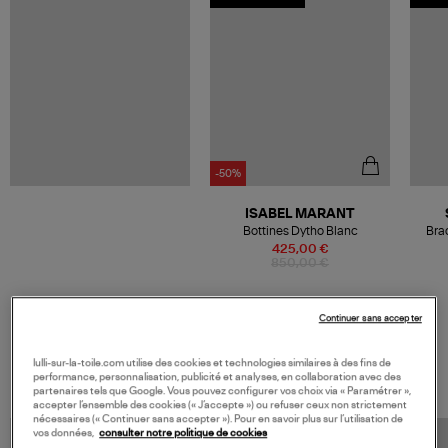
-50%
ISABEL MARANT
Bottines Dytho Blanc
Bra
425,00 €
850,00 €
Continuer sans accepter
VOS DERNIERS PRODUITS VUS
lulli-sur-la-toile.com utilise des cookies et technologies similaires à des fins de
performance, personnalisation, publicité et analyses, en collaboration avec des
partenaires tels que Google. Vous pouvez configurer vos choix via « Paramétrer »,
accepter l’ensemble des cookies (« J’accepte ») ou refuser ceux non strictement
nécessaires (« Continuer sans accepter »). Pour en savoir plus sur l’utilisation de
vos données,
consulter notre politique de cookies