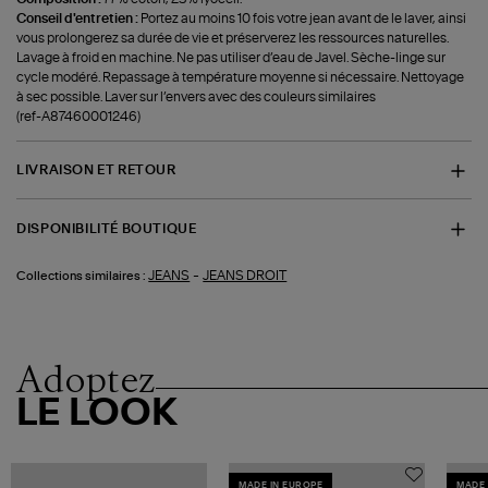
Conseil d'entretien :
Portez au moins 10 fois votre jean avant de le laver, ainsi
vous prolongerez sa durée de vie et préserverez les ressources naturelles.
Lavage à froid en machine. Ne pas utiliser d’eau de Javel. Sèche-linge sur
cycle modéré. Repassage à température moyenne si nécessaire. Nettoyage
à sec possible. Laver sur l’envers avec des couleurs similaires
(ref-A87460001246)
LIVRAISON ET RETOUR
DISPONIBILITÉ BOUTIQUE
-
JEANS
JEANS DROIT
Collections similaires :
Adoptez
LE LOOK
MADE IN EUROPE
MADE 