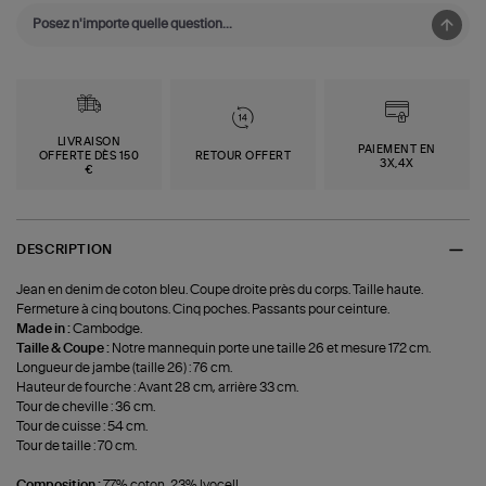
LIVRAISON
PAIEMENT EN
OFFERTE DÈS 150
RETOUR OFFERT
3X,4X
€
DESCRIPTION
Jean en denim de coton bleu. Coupe droite près du corps. Taille haute.
Fermeture à cinq boutons. Cinq poches. Passants pour ceinture.
Made in :
Cambodge.
Taille & Coupe :
Notre mannequin porte une taille 26 et mesure 172 cm.
Longueur de jambe (taille 26) : 76 cm.
Hauteur de fourche : Avant 28 cm, arrière 33 cm.
Tour de cheville : 36 cm.
Tour de cuisse : 54 cm.
Tour de taille : 70 cm.
Composition :
77% coton, 23% lyocell.