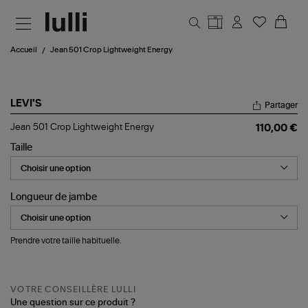
Aller au contenu principal
Accueil
Jean 501 Crop Lightweight Energy
LEVI'S
Partager
Jean
Jean 501 Crop Lightweight Energy
110,00 €
501
Crop
Taille
Lightweight
Energy
Longueur de jambe
Prendre votre taille habituelle.
VOTRE CONSEILLÈRE LULLI
Une question sur ce produit ?