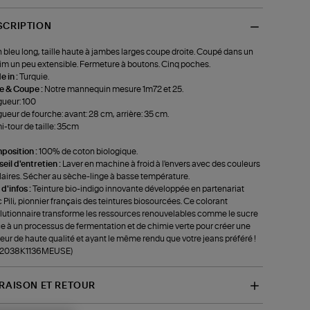
SCRIPTION
 bleu long, taille haute à jambes larges coupe droite. Coupé dans un
m un peu extensible. Fermeture à boutons. Cinq poches.
 in :
Turquie.
le & Coupe :
Notre mannequin mesure 1m72 et 25.
ueur: 100
ueur de fourche: avant: 28 cm, arrière: 35 cm.
-tour de taille: 35cm
position :
100% de coton biologique.
eil d'entretien :
Laver en machine à froid à l'envers avec des couleurs
laires. Sécher au sèche-linge à basse température.
 d'infos :
Teinture bio-indigo innovante développée en partenariat
 Pili, pionnier français des teintures biosourcées. Ce colorant
lutionnaire transforme les ressources renouvelables comme le sucre
e à un processus de fermentation et de chimie verte pour créer une
eur de haute qualité et ayant le même rendu que votre jeans préféré !
f-2038K1136MEUSE)
VRAISON ET RETOUR