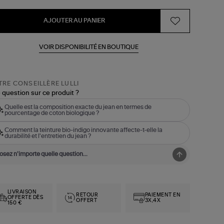
AJOUTER AU PANIER
VOIR DISPONIBILITÉ EN BOUTIQUE
RE CONSEILLÈRE LULLI
 question sur ce produit ?
Quelle est la composition exacte du jean en termes de
pourcentage de coton biologique ?
Comment la teinture bio-indigo innovante affecte-t-elle la
durabilité et l'entretien du jean ?
LIVRAISON
RETOUR
PAIEMENT EN
OFFERTE DÈS
OFFERT
3X,4X
150 €