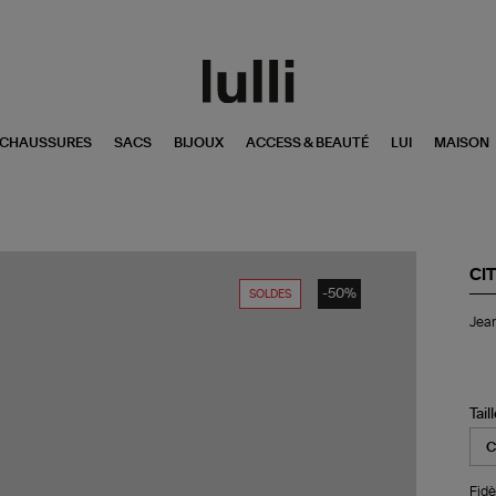
CHAUSSURES
SACS
BIJOUX
ACCESS & BEAUTÉ
LUI
MAISON
CI
-50%
SOLDES
Je
Jean
An
Str
Le
30
Am
Tail
Fidèl