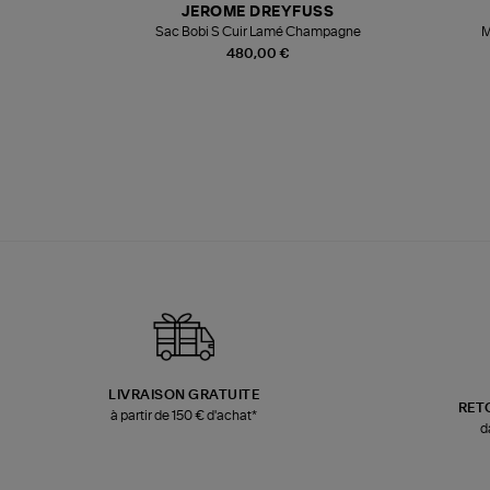
JEROME DREYFUSS
te
Sac Bobi S Cuir Lamé Champagne
M
480,00 €
LIVRAISON GRATUITE
RET
à partir de 150 € d'achat*
d