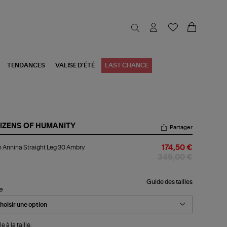
TENDANCES
VALISE D'ÉTÉ
LAST CHANCE
TIZENS OF HUMANITY
Partager
an
 Annina Straight Leg 30 Ambry
174,50 €
nina
aight
349,00 €
g
bry
Guide des tailles
le
e à la taille.