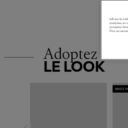
lulli-sur-la-t
analyses, en 
accepter l’en
Pour en savoir
Adoptez
LE LOOK
MADE I