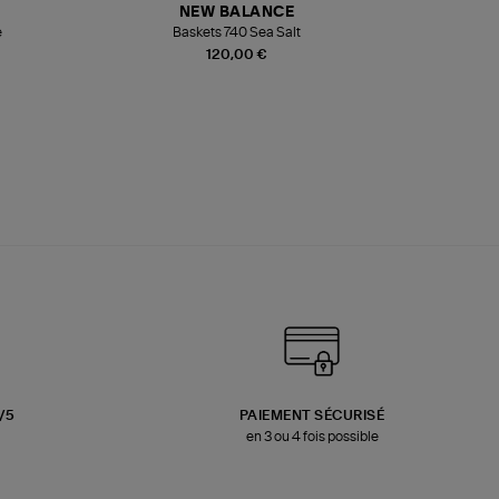
NEW BALANCE
e
Baskets 740 Sea Salt
Veste
120,00 €
3/5
PAIEMENT SÉCURISÉ
en 3 ou 4 fois possible