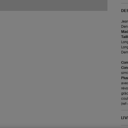
DE
Jean
Deni
Made
Tail
Long
Long
Demi
Com
Cons
simi
Plus
avec
révo
grâc
coul
(re
LI