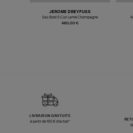
N
JEROME DREYFUSS
te
Sac Bobi S Cuir Lamé Champagne
M
480,00 €
LIVRAISON GRATUITE
RET
à partir de 150 € d'achat*
d