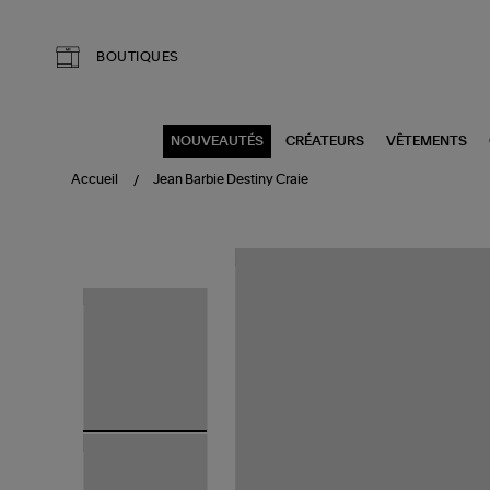
Aller au contenu principal
BOUTIQUES
NOUVEAUTÉS
CRÉATEURS
VÊTEMENTS
Accueil
Jean Barbie Destiny Craie