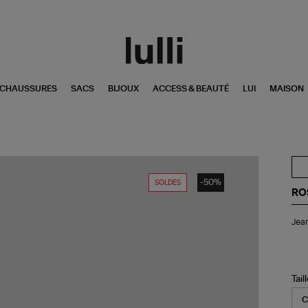
CHAUSSURES
SACS
BIJOUX
ACCESS & BEAUTÉ
LUI
MAISON
-50%
SOLDES
RO
Je
Jean
Bar
Des
Cra
Tail