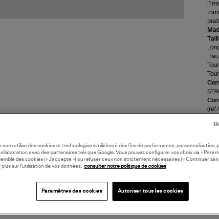
l’im
tran
prat
Made
Tail
Long
Haut
Tour
Tour
Com
STA
Cons
(re
Co
LI
oile.com utilise des cookies et technologies similaires à des fins de performance, personnalisation, p
collaboration avec des partenaires tels que Google. Vous pouvez configurer vos choix via « Param
DI
semble des cookies (« J’accepte ») ou refuser ceux non strictement nécessaires (« Continuer san
 plus sur l’utilisation de vos données,
consulter notre politique de cookies
Paramètres des cookies
Autoriser tous les cookies