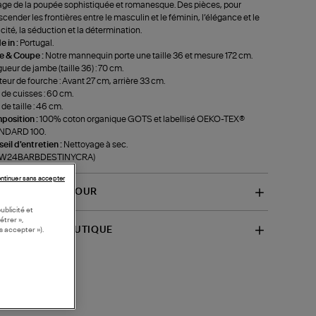
age de la poupée sophistiquée et romanesque. Des pièces, pour
scender les frontières entre le masculin et le féminin, l’élégance et le
icité, la séduction et la détermination.
 in :
Portugal.
le & Coupe :
Notre mannequin porte une taille 36 et mesure 172 cm.
ueur de jambe (taille 36) : 70 cm.
eur de fourche : Avant 27 cm, arrière 33 cm.
 de cuisses : 60 cm.
 de taille : 46 cm.
position :
100% coton organique GOTS et labellisé OEKO-TEX®
NDARD 100.
eil d'entretien :
Nettoyage à sec.
f-W24BARBDESTINYCRA)
ntinuer sans accepter
VRAISON ET RETOUR
ublicité et
étrer »,
SPONIBILITÉ BOUTIQUE
s accepter »).