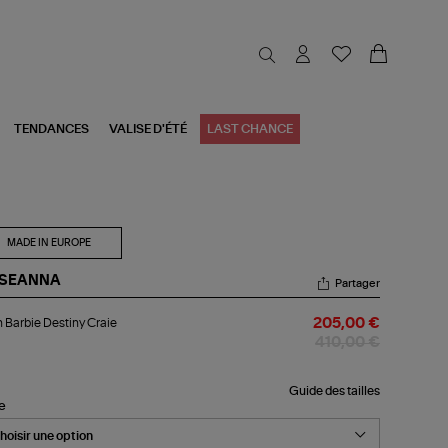
TENDANCES
VALISE D'ÉTÉ
LAST CHANCE
MADE IN EUROPE
SEANNA
Partager
an
 Barbie Destiny Craie
205,00 €
bie
tiny
410,00 €
ie
Guide des tailles
le