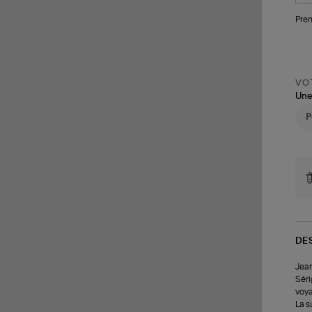
Pren
VOT
Une
DE
Jean
Séri
voya
La s