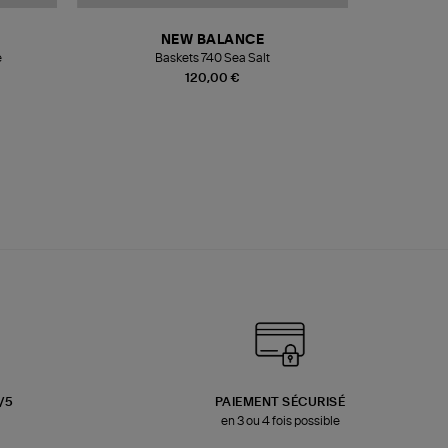
NEW BALANCE
e
Baskets 740 Sea Salt
Veste
120,00 €
3/5
PAIEMENT SÉCURISÉ
en 3 ou 4 fois possible