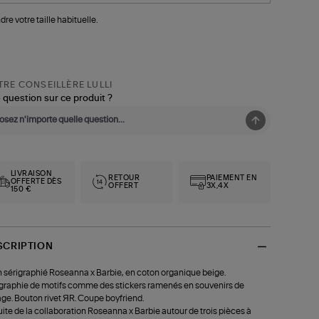
dre votre taille habituelle.
RE CONSEILLÈRE LULLI
 question sur ce produit ?
LIVRAISON
RETOUR
PAIEMENT EN
OFFERTE DÈS
OFFERT
3X,4X
150 €
SCRIPTION
 sérigraphié Roseanna x Barbie, en coton organique beige.
graphie de motifs comme des stickers ramenés en souvenirs de
ge. Bouton rivet ЯR. Coupe boyfriend.
uite de la collaboration Roseanna x Barbie autour de trois pièces à