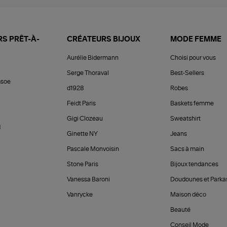
S PRÊT-À-
CRÉATEURS BIJOUX
MODE FEMME
Aurélie Bidermann
Choisi pour vous
Serge Thoraval
Best-Sellers
soe
d1928
Robes
Feidt Paris
Baskets femme
Gigi Clozeau
Sweatshirt
d
Ginette NY
Jeans
Pascale Monvoisin
Sacs à main
Stone Paris
Bijoux tendances
Vanessa Baroni
Doudounes et Parka
Vanrycke
Maison déco
Beauté
Conseil Mode