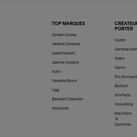
TOP MARQUES
CRÉATEUR
PORTER
Golden Goose
Kujten
Jérôme Dreyfuss
Samsoe Sam
Isabel Marant
Soeur
Jeanne Vouland
Ganni
Autry
Éric Bompar
Vanessa Bruno
Barbour
Ugg
Ami Paris
Baobab Collection
Anine Bing
Assouline
Max Mara
&
Sportmax