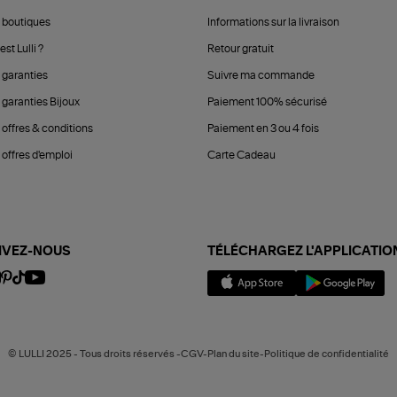
 boutiques
Informations sur la livraison
est Lulli ?
Retour gratuit
 garanties
Suivre ma commande
 garanties Bijoux
Paiement 100% sécurisé
 offres & conditions
Paiement en 3 ou 4 fois
offres d'emploi
Carte Cadeau
IVEZ-NOUS
TÉLÉCHARGEZ L'APPLICATIO
© LULLI 2025 - Tous droits réservés -CGV-Plan du site-Politique de confidentialité