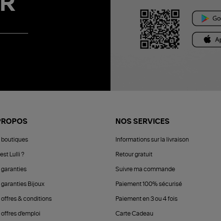
R
PROPOS
NOS SERVICES
 boutiques
Informations sur la livraison
est Lulli ?
Retour gratuit
 garanties
Suivre ma commande
 garanties Bijoux
Paiement 100% sécurisé
 offres & conditions
Paiement en 3 ou 4 fois
offres d'emploi
Carte Cadeau