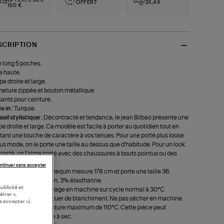
OFFERT
3X,4X
150 €
SCRIPTION
 long 5 poches.
le haute.
e droite et large.
eture zippée et bouton métallique.
ants pour ceinture.
 in :
Turquie.
eil stylistique :
Décontracté et tendance, le jean Bilbao présente une
e droite et large. Ce modèle est facile à porter au quotidien tout en
tant une touche de caractère à vos tenues. Pour une porté plus loose
lus mode, on le porte une taille au dessus que d'habitude. Pour un look
rasté, on l'aime porté avec des chaussures à bouts pointus ou des
ues.
ntinuer sans accepter
le & Coupe :
Le mannequin mesure 178 cm et porte une taille 36.
position :
97% coton, 3% élasthanne.
ublicité et
eil d'entretien :
Lavage en machine sur cycle normal à 30°C
étrer »,
mum. Ne pas effectuer de blanchiment. Ne pas sécher en machine.
s accepter »).
sser à une température maximum de 110°C. Cette pièce peut
ement être nettoyée à sec.