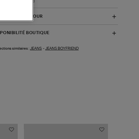
f-2HVA61V04012029)
VRAISON ET RETOUR
SPONIBILITÉ BOUTIQUE
JEANS
-
JEANS BOYFRIEND
ections similaires :