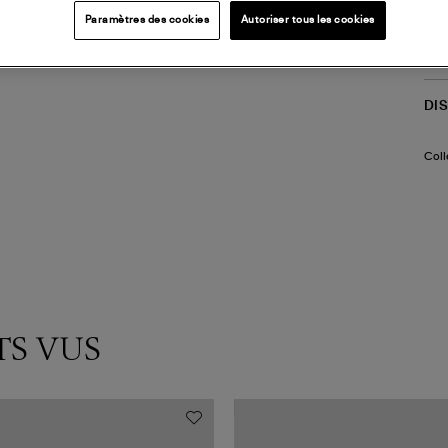
(re
Paramètres des cookies
Autoriser tous les cookies
LI
DI
Coll
TS VUS