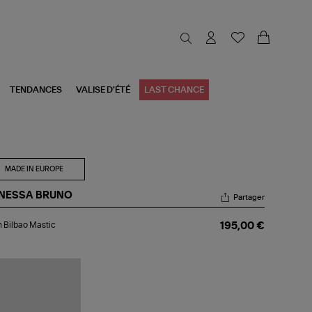
TENDANCES
VALISE D'ÉTÉ
LAST CHANCE
MADE IN EUROPE
NESSA BRUNO
Partager
an
 Bilbao Mastic
195,00 €
bao
tic