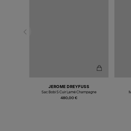
N
JEROME DREYFUSS
te
Sac Bobi S Cuir Lamé Champagne
M
480,00 €