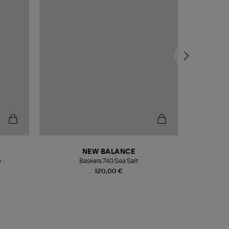
NEW BALANCE
e
Baskets 740 Sea Salt
Veste
120,00 €