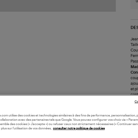
DE
Jean
Tail
Coup
Ferm
Pass
Made
Cons
coup
ajou
et p
cont
tong
Co
Tail
Com
oile.com utilise des cookies et technologies similaires à des fins de performance, personnalisation, p
Cons
collaboration avec des partenaires tels que Google. Vous pouvez configurer vos choix via « Param
maxi
semble des cookies (« J’accepte ») ou refuser ceux non strictement nécessaires (« Continuer san
Repa
 plus sur l’utilisation de vos données,
consulter notre politique de cookies
égal