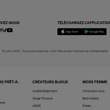
IVEZ-NOUS
TÉLÉCHARGEZ L'APPLICATIO
© LULLI 2025 - Tous droits réservés -CGV-Plan du site-Politique de confidentialité
S PRÊT-À-
CRÉATEURS BIJOUX
MODE FEMME
Aurélie Bidermann
Choisi pour vous
Serge Thoraval
Best-Sellers
soe
d1928
Robes