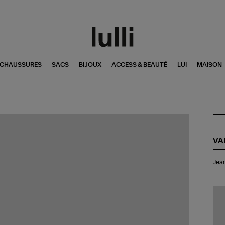
CHAUSSURES
SACS
BIJOUX
ACCESS & BEAUTÉ
LUI
MAISON
VA
Je
Jean
Bil
Mas