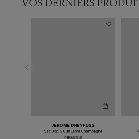
VOS DERNIERS PRODUI
N
JEROME DREYFUSS
te
Sac Bobi S Cuir Lamé Champagne
M
480,00 €