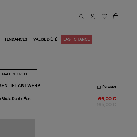
TENDANCES
VALISE D'ÉTÉ
LAST CHANCE
MADE IN EUROPE
SENTIEL ANTWERP
Partager
an
 Birdie Denim Écru
66,00 €
die
nim
165,00 €
u