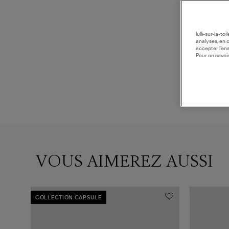
lulli-sur-la-t
analyses, en 
accepter l’en
Pour en savoir
VOUS AIMEREZ AUSSI
COLLECTION CAPSULE