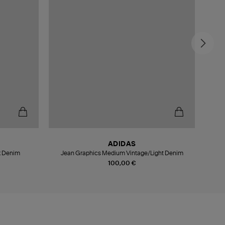
-6
ADIDAS
k Denim
Jean Graphics Medium Vintage/Light Denim
Je
100,00 €