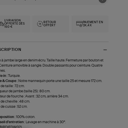
LIVRAISON
RETOUR
PAIEMENT EN
OFFERTE DÈS
OFFERT
3X,4X
150 €
SCRIPTION
 à jambe large en denim écru. Taille haute. Fermeture par bouton et
 Ceinture amovible à sangle. Double passants pour ceinture. Quatre
hes.
 in :
Turquie.
le & Coupe :
Notre mannequin porte une taille 25 et mesure 172 cm.
de taille : 72 cm.
ueur de jambe (taille 25) : 80 cm.
eur de fourche : Avant : 32 cm, arrière 34 cm.
 de cheville : 48 cm.
 de cuisse : 52 cm.
position :
100% coton.
eil d'entretien :
Lavage en machine à 30°.
f-BIRDIEDW02)