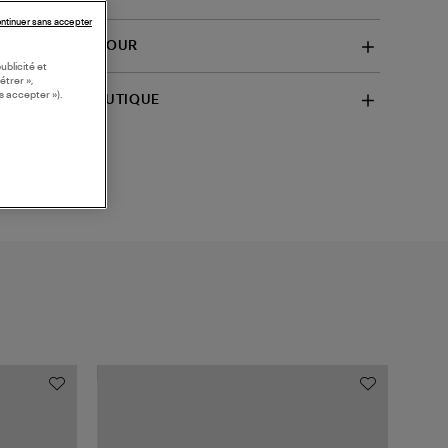
ntinuer sans accepter
VRAISON ET RETOUR
ublicité et
étrer »,
s accepter »).
SPONIBILITÉ BOUTIQUE