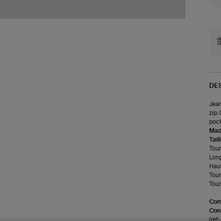
DE
Jean
zip.
poc
Made
Tail
Tour 
Long
Haut
Tour
Tour
Com
Cons
(re