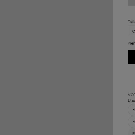
Tail
Pren
VOT
Une