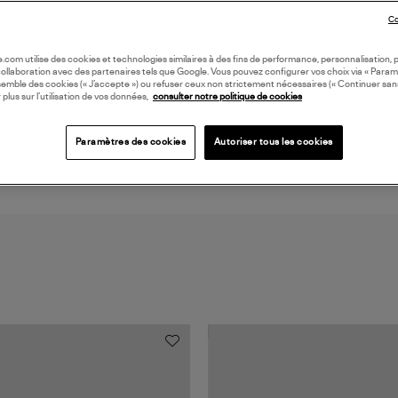
Co
LI
oile.com utilise des cookies et technologies similaires à des fins de performance, personnalisation, p
collaboration avec des partenaires tels que Google. Vous pouvez configurer vos choix via « Param
semble des cookies (« J’accepte ») ou refuser ceux non strictement nécessaires (« Continuer san
DI
 plus sur l’utilisation de vos données,
consulter notre politique de cookies
Paramètres des cookies
Autoriser tous les cookies