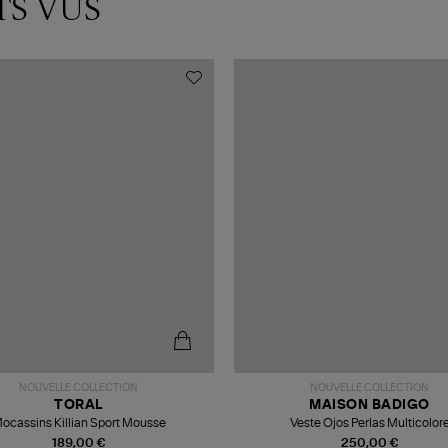
TS VUS
NOUVELLE COLLECTION
NOUVELLE COLLECTION
TORAL
MAISON BADIGO
ocassins Killian Sport Mousse
Veste Ojos Perlas Multicolor
189,00 €
250,00 €