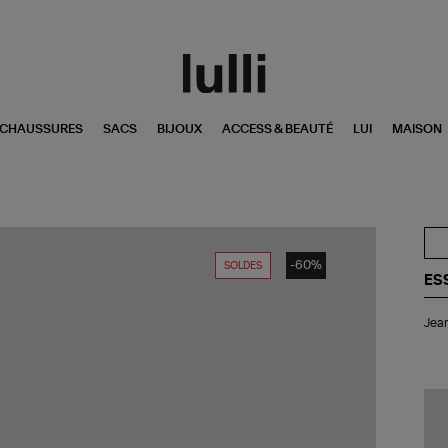
CHAUSSURES
SACS
BIJOUX
ACCESS & BEAUTÉ
LUI
MAISON
-60%
SOLDES
ES
Je
Jean
Bir
De
Écr