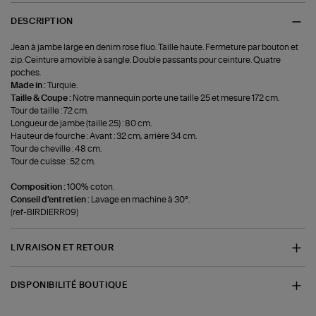
DESCRIPTION
Jean à jambe large en denim rose fluo. Taille haute. Fermeture par bouton et
zip. Ceinture amovible à sangle. Double passants pour ceinture. Quatre
poches.
Made in :
Turquie.
Taille & Coupe :
Notre mannequin porte une taille 25 et mesure 172 cm.
Tour de taille : 72 cm.
Longueur de jambe (taille 25) : 80 cm.
Hauteur de fourche : Avant : 32 cm, arrière 34 cm.
Tour de cheville : 48 cm.
Tour de cuisse : 52 cm.
Composition :
100% coton.
Conseil d'entretien :
Lavage en machine à 30°.
(ref-BIRDIERR09)
LIVRAISON ET RETOUR
DISPONIBILITÉ BOUTIQUE