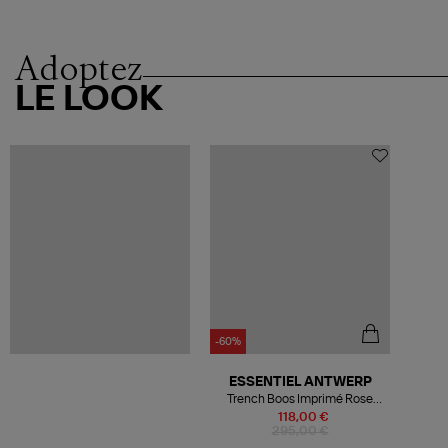
Adoptez
LE LOOK
-60%
ESSENTIEL ANTWERP
Trench Boos Imprimé Rose
Framboise
118,00 €
295,00 €