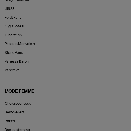
Serge Thoraval
d1928
Feidt Paris
Gigi Clozeau
Ginette NY
Pascale Monvoisin
Stone Paris
Vanessa Baroni
Vanrycke
MODE FEMME
Choisi pour vous
Best-Sellers
Robes
Baskets femme