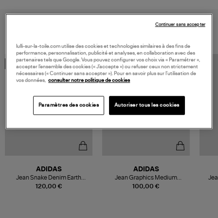
VOUS AIMEREZ AUSSI
Continuer sans accepter
lulli-sur-la-toile.com utilise des cookies et technologies similaires à des fins de
performance, personnalisation, publicité et analyses, en collaboration avec des
partenaires tels que Google. Vous pouvez configurer vos choix via « Paramétrer »,
COLLECTION CAPSULE
accepter l’ensemble des cookies (« J’accepte ») ou refuser ceux non strictement
nécessaires (« Continuer sans accepter »). Pour en savoir plus sur l’utilisation de
vos données,
consulter notre politique de cookies
Paramètres des cookies
Autoriser tous les cookies
ADIDAS
ADIDAS
Jean Snake Denim Earth
Jean Graphics Medium
Jea
Strata/Aurora Coffee, Capsule
Vintage/Light Denim
120,00 €
100,00 €
Snake Tweed