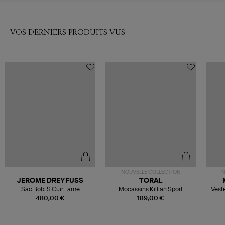
VOS DERNIERS PRODUITS VUS
NOUVELLE COLLECTION
N
JEROME DREYFUSS
TORAL
Sac Bobi S Cuir Lamé
Mocassins Killian Sport
Veste
Champagne
Mousse
480,00 €
189,00 €