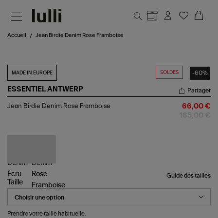
Aller au contenu principal
Accueil
Jean Birdie Denim Rose Framboise
SOLDES
-60%
MADE IN EUROPE
ESSENTIEL ANTWERP
Partager
Jean
Jean Birdie Denim Rose Framboise
66,00 €
Birdie
165,00 €
Denim
Rose
Framboise
Guide des tailles
Taille
Prendre votre taille habituelle.