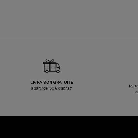
LIVRAISON GRATUITE
RET
à partir de 150 € d'achat*
d