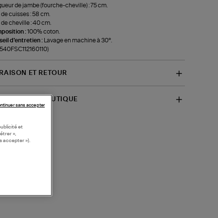
ueur de jambe (fourche-cheville) : 75 cm.
 de cuisses : 58 cm.
 de cheville : 40 cm.
position :
100% coton.
eil d'entretien :
Lavage en machine à 30°.
-540FSC112160110)
VRAISON ET RETOUR
SPONIBILITÉ BOUTIQUE
ntinuer sans accepter
ublicité et
étrer »,
s accepter »).