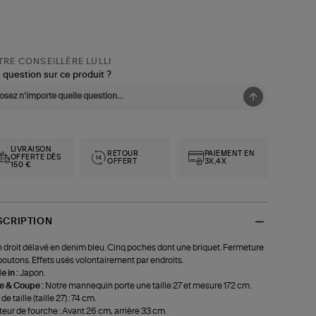
RE CONSEILLÈRE LULLI
 question sur ce produit ?
LIVRAISON
RETOUR
PAIEMENT EN
OFFERTE DÈS
OFFERT
3X,4X
150 €
SCRIPTION
 droit délavé en denim bleu. Cinq poches dont une briquet. Fermeture
boutons. Effets usés volontairement par endroits.
 in :
Japon.
le & Coupe :
Notre mannequin porte une taille 27 et mesure 172 cm.
de taille (taille 27) : 74 cm.
eur de fourche : Avant 26 cm, arrière 33 cm.