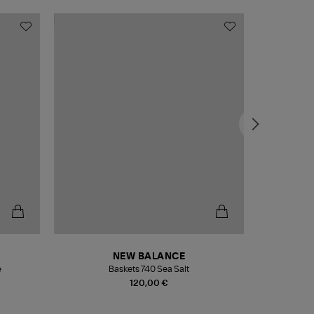
NEW BALANCE
e
Baskets 740 Sea Salt
Veste
120,00 €