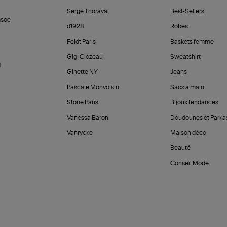
Serge Thoraval
Best-Sellers
soe
d1928
Robes
Feidt Paris
Baskets femme
Gigi Clozeau
Sweatshirt
d
Ginette NY
Jeans
Pascale Monvoisin
Sacs à main
Stone Paris
Bijoux tendances
Vanessa Baroni
Doudounes et Parka
Vanrycke
Maison déco
Beauté
Conseil Mode