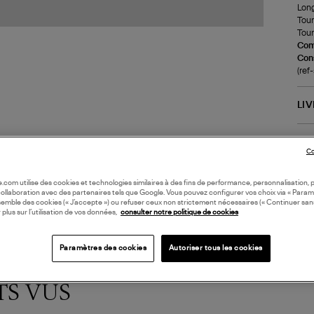
Long
Tour
Tour
Com
Cons
(ref
LI
DI
Co
oile.com utilise des cookies et technologies similaires à des fins de performance, personnalisation, p
collaboration avec des partenaires tels que Google. Vous pouvez configurer vos choix via « Param
semble des cookies (« J’accepte ») ou refuser ceux non strictement nécessaires (« Continuer san
 plus sur l’utilisation de vos données,
consulter notre politique de cookies
Paramètres des cookies
Autoriser tous les cookies
TS VUS