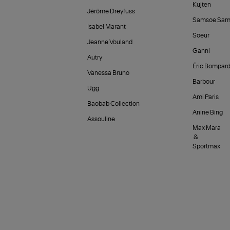
Kujten
Jérôme Dreyfuss
Samsoe Sam
Isabel Marant
Soeur
Jeanne Vouland
Ganni
Autry
Éric Bompar
Vanessa Bruno
Barbour
Ugg
Ami Paris
Baobab Collection
Anine Bing
Assouline
Max Mara
&
Sportmax