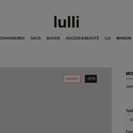
CHAUSSURES
SACS
BIJOUX
ACCESS & BEAUTÉ
LUI
MAISON
MO
-30%
SOLDES
Je
Jean
Fan
Lig
Oz
Str
De
Tail
Ble
Pren