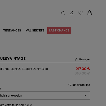
TENDANCES
VALISE D'ÉTÉ
LAST CHANCE
USSY VINTAGE
Partager
an
 Fanuel Light Oz Straight Denim Bleu
217,00 €
uel
ht
310,00 €
aight
nim
Guide des tailles
le
u
dre votre taille habituelle.