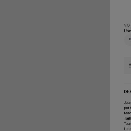
VOT
Une
DE
Jean
par 
Made
Tail
Tour 
Haut