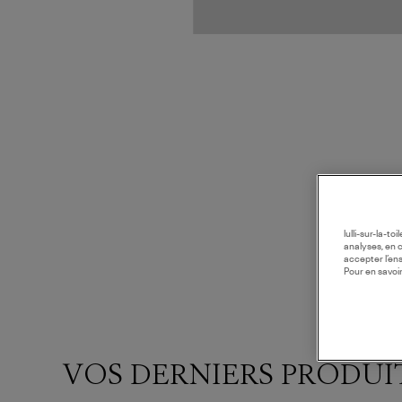
lulli-sur-la-t
analyses, en 
accepter l’en
Pour en savoir
VOS DERNIERS PRODUI