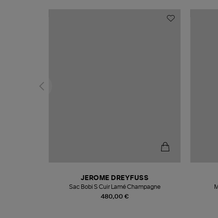
N
JEROME DREYFUSS
te
Sac Bobi S Cuir Lamé Champagne
M
480,00 €