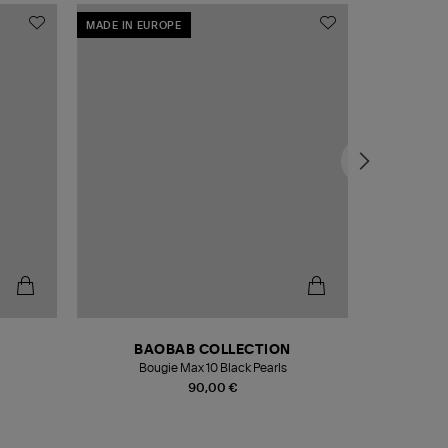
MADE IN EUROPE
MADE IN EU
BAOBAB COLLECTION
Bougie Max 10 Black Pearls
Paréo Fou
90,00 €