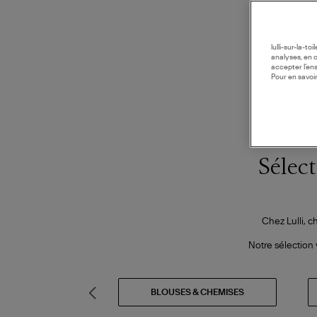
lulli-sur-la-t
analyses, en 
accepter l’en
Pour en savoir
Sélect
Chez Lulli, c
Notre sélection 
BLAZERS
BLOUSES & CHEMISES