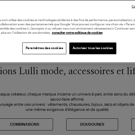
Co
oile.com utilise des cookies et technologies similaires à des fins de performance, personnalisation, p
collaboration avec des partenaires tels que Google. Vous pouvez configurer vos choix via « Param
semble des cookies (« J’accepte ») ou refuser ceux non strictement nécessaires (« Continuer san
 plus sur l’utilisation de vos données,
consulter notre politique de cookies
Paramètres des cookies
Autoriser tous les cookies
ions Lulli mode, accessoires et li
haque créateur, chaque marque incarne un univers à part, entre sens du dét
savoir-faire affirmé.
voyage entre ces univers : vêtements, chaussures, bijoux, sacs et objets d
une même exigence d’élégance et de qualité.
COMBINAISONS
DOUDOUNES