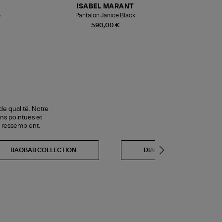
ISABEL MARANT
e
Pantalon Janice Black
590,00 €
de qualité. Notre
ns pointues et
s ressemblent.
BAOBAB COLLECTION
DIADORA