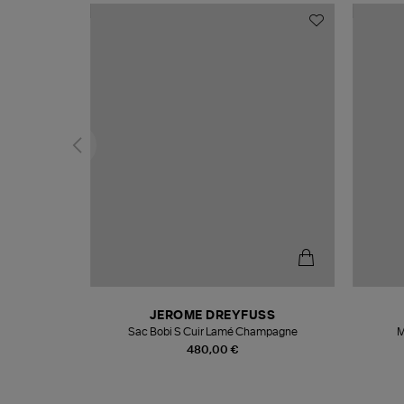
T
JEROME DREYFUSS
k
Sac Bobi S Cuir Lamé Champagne
M
480,00 €