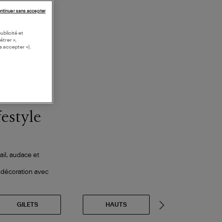
ntinuer sans accepter
ublicité et
étrer »,
s accepter »).
festyle
ail, audace et
e décoration avec
GILETS
HAUTS
JEANS