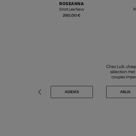
ROSEANNA
vité Lulli
Short Lee Navy
R
260,00 €
Chez Lulli, chaq
sélection met
coupes impecc
AGOLDE
ADIDAS
ANJA