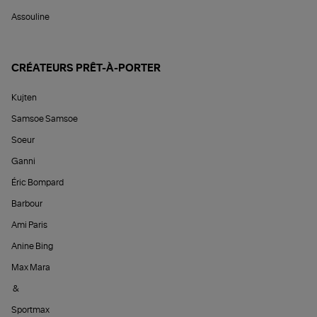
Assouline
CRÉATEURS PRÊT-À-PORTER
Kujten
Samsoe Samsoe
Soeur
Ganni
Éric Bompard
Barbour
Ami Paris
Anine Bing
Max Mara
&
Sportmax