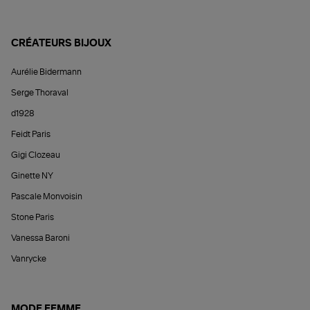
CRÉATEURS BIJOUX
Aurélie Bidermann
Serge Thoraval
d1928
Feidt Paris
Gigi Clozeau
Ginette NY
Pascale Monvoisin
Stone Paris
Vanessa Baroni
Vanrycke
MODE FEMME