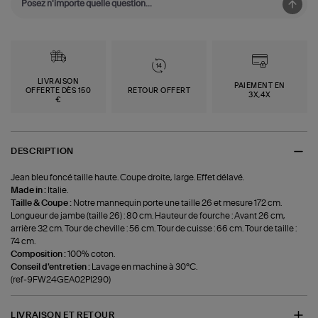
LIVRAISON
PAIEMENT EN
OFFERTE DÈS 150
RETOUR OFFERT
3X,4X
€
DESCRIPTION
Jean bleu foncé taille haute. Coupe droite, large. Effet délavé.
Made in :
Italie.
Taille & Coupe :
Notre mannequin porte une taille 26 et mesure 172 cm.
Longueur de jambe (taille 26) : 80 cm. Hauteur de fourche : Avant 26 cm,
arrière 32 cm. Tour de cheville : 56 cm. Tour de cuisse : 66 cm. Tour de taille :
74 cm.
Composition :
100% coton.
Conseil d'entretien :
Lavage en machine à 30°C.
(ref-9FW24GEA02PI290)
LIVRAISON ET RETOUR