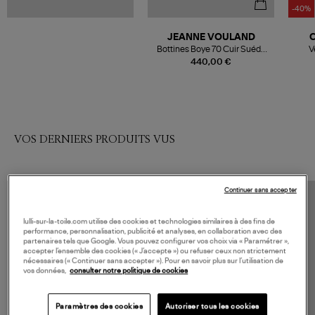
-40%
JEANNE VOULAND
C
Bottines Boye 70 Cuir Suédé
V
Noir
440,00 €
VOS DERNIERS PRODUITS VUS
Continuer sans accepter
lulli-sur-la-toile.com utilise des cookies et technologies similaires à des fins de
performance, personnalisation, publicité et analyses, en collaboration avec des
partenaires tels que Google. Vous pouvez configurer vos choix via « Paramétrer »,
accepter l’ensemble des cookies (« J’accepte ») ou refuser ceux non strictement
nécessaires (« Continuer sans accepter »). Pour en savoir plus sur l’utilisation de
vos données,
consulter notre politique de cookies
Paramètres des cookies
Autoriser tous les cookies