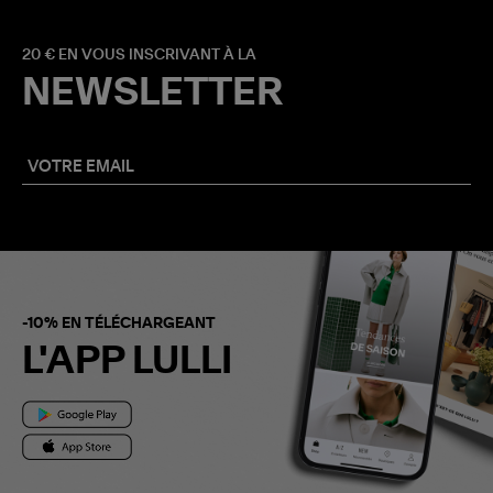
20 € EN VOUS INSCRIVANT À LA
NEWSLETTER
-10% EN TÉLÉCHARGEANT
L'APP LULLI