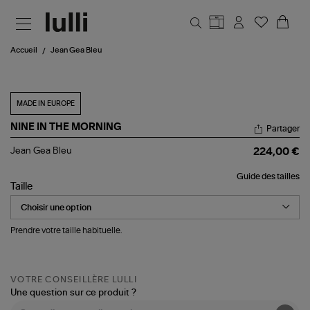
Aller au contenu principal
Accueil
Jean Gea Bleu
MADE IN EUROPE
NINE IN THE MORNING
Partager
Jean
Jean Gea Bleu
224,00 €
Gea
Bleu
Guide des tailles
Taille
Prendre votre taille habituelle.
VOTRE CONSEILLÈRE LULLI
Une question sur ce produit ?