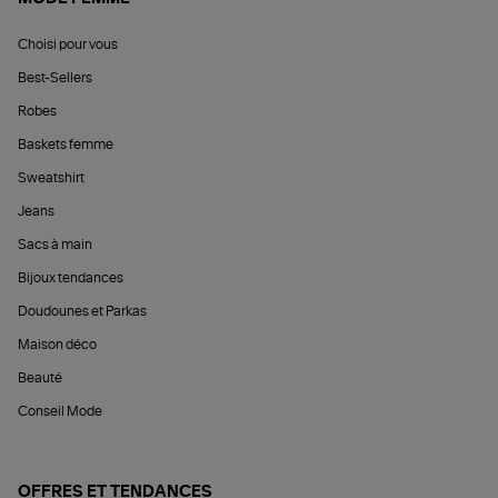
Choisi pour vous
Best-Sellers
Robes
Baskets femme
Sweatshirt
Jeans
Sacs à main
Bijoux tendances
Doudounes et Parkas
Maison déco
Beauté
Conseil Mode
OFFRES ET TENDANCES