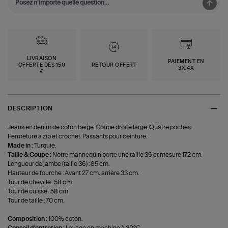
LIVRAISON
PAIEMENT EN
OFFERTE DÈS 150
RETOUR OFFERT
3X,4X
€
DESCRIPTION
Jeans en denim de coton beige. Coupe droite large. Quatre poches.
Fermeture à zip et crochet. Passants pour ceinture.
Made in :
Turquie.
Taille & Coupe :
Notre mannequin porte une taille 36 et mesure 172 cm.
Longueur de jambe (taille 36) : 85 cm.
Hauteur de fourche : Avant 27 cm, arrière 33 cm.
Tour de cheville : 58 cm.
Tour de cuisse : 58 cm.
Tour de taille : 70 cm.
Composition :
100% coton.
Conseil d'entretien :
Lavage en machine à 30°C.