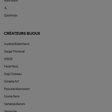
Max Mara
&
Sportmax
CRÉATEURS BIJOUX
Aurélie Bidermann
Serge Thoraval
d1928
Feidt Paris
Gigi Clozeau
Ginette NY
Pascale Monvoisin
Stone Paris
Vanessa Baroni
Vanrycke