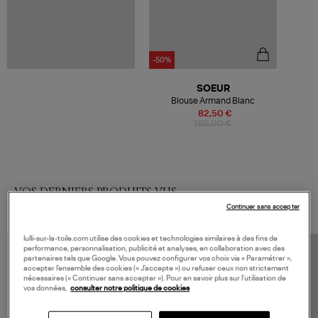
-50%
SOEUR
Blouse Armand Blanc
82,50 €
165,00 €
VOS DERNIERS PRODUITS VUS
Continuer sans accepter
lulli-sur-la-toile.com utilise des cookies et technologies similaires à des fins de
performance, personnalisation, publicité et analyses, en collaboration avec des
partenaires tels que Google. Vous pouvez configurer vos choix via « Paramétrer »,
accepter l’ensemble des cookies (« J’accepte ») ou refuser ceux non strictement
nécessaires (« Continuer sans accepter »). Pour en savoir plus sur l’utilisation de
vos données,
consulter notre politique de cookies