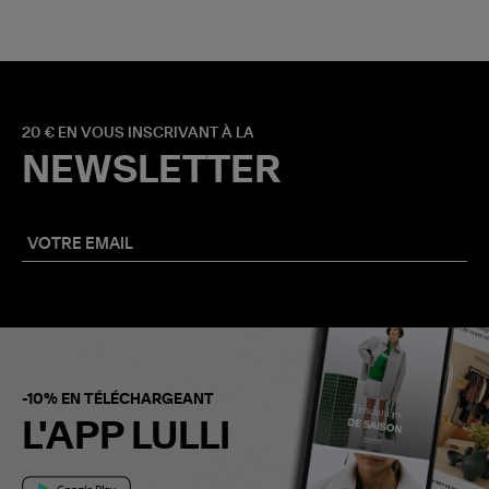
20 € EN VOUS INSCRIVANT À LA
NEWSLETTER
-10% EN TÉLÉCHARGEANT
L'APP LULLI