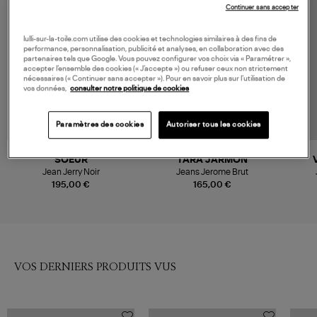
Continuer sans accepter
lulli-sur-la-toile.com utilise des cookies et technologies similaires à des fins de
performance, personnalisation, publicité et analyses, en collaboration avec des
partenaires tels que Google. Vous pouvez configurer vos choix via « Paramétrer »,
accepter l’ensemble des cookies (« J’accepte ») ou refuser ceux non strictement
nécessaires (« Continuer sans accepter »). Pour en savoir plus sur l’utilisation de
vos données,
consulter notre politique de cookies
Paramètres des cookies
Autoriser tous les cookies
SOEUR
TARA JARMON
Jean Jerry Noir
Jeans Jerome Brut
195,00 €
165,00 €
VOS DERNIERS PRODUITS VUS