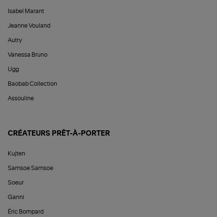
Isabel Marant
Jeanne Vouland
Autry
Vanessa Bruno
Ugg
Baobab Collection
Assouline
CRÉATEURS PRÊT-À-PORTER
Kujten
Samsoe Samsoe
Soeur
Ganni
Éric Bompard