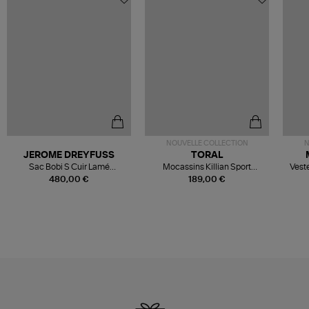
NOUVELLE COLLECTION
N
JEROME DREYFUSS
TORAL
Sac Bobi S Cuir Lamé
Mocassins Killian Sport
Veste
Champagne
Mousse
480,00 €
189,00 €