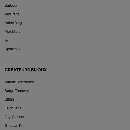
Barbour
Ami Paris
Anine Bing
Max Mara
&
Sportmax
CRÉATEURS BIJOUX
Aurélie Bidermann
Serge Thoraval
d1928
Feidt Paris
Gigi Clozeau
Ginette NY