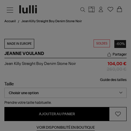
Aller au contenu principal
Accueil
Jean Killy Straight Boy Denim Stone Noir
SOLDES
-60%
MADE IN EUROPE
JEANNE VOULAND
Partager
Jean
Jean Killy Straight Boy Denim Stone Noir
104,00 €
Killy
260,00 €
Straight
Boy
Guide des tailles
Denim
Taille
Stone
Noir
Prendre votre taille habituelle.
AJOUTER AU PANIER
VOIR DISPONIBILITÉ EN BOUTIQUE