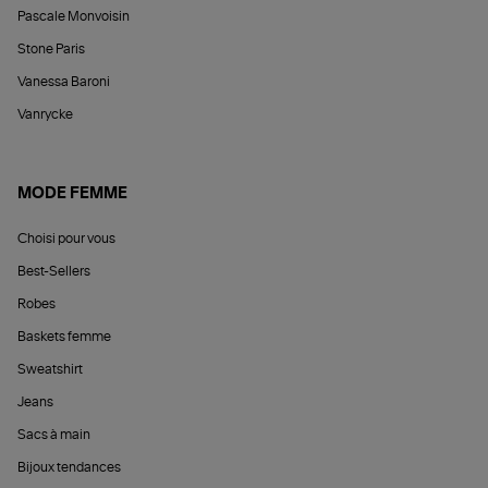
Pascale Monvoisin
Stone Paris
Vanessa Baroni
Vanrycke
MODE FEMME
Choisi pour vous
Best-Sellers
Robes
Baskets femme
Sweatshirt
Jeans
Sacs à main
Bijoux tendances