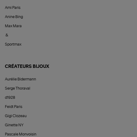
Ami Paris
Anine Bing
Max Mara
&
Sportmax
CRÉATEURS BIJOUX
Aurélie Bidermann
Serge Thoraval
d1928
Feidt Paris
Gigi Clozeau
Ginette NY
Pascale Monvoisin