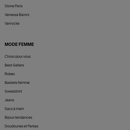
Stone Paris
Vanessa Baroni
Vanrycke
MODE FEMME
Choisi pour vous
Best-Sellers
Robes
Baskets femme
Sweatshirt
Jeans
Sacs à main
Bijoux tendances
Doudounes et Parkas