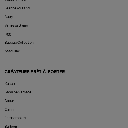
Jeanne Vouland
Autry
Vanessa Bruno
Ugg
Baobab Collection
Assouline
CRÉATEURS PRÊT-À-PORTER
Kujten
Samsoe Samsoe
Soeur
Ganni
Éric Bompard
Barbour