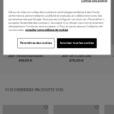
Continuer sans accepter
lulli-sur-la-toile.com utilise des cookies et technologies similaires à des fins de
performance, personnalisation, publicité et analyses, en collaboration avec des
partenaires tels que Google. Vous pouvez configurer vos choix via « Paramétrer »,
accepter l’ensemble des cookies (« J’accepte ») ou refuser ceux non strictement
nécessaires (« Continuer sans accepter »). Pour en savoir plus sur l’utilisation de
vos données,
consulter notre politique de cookies
Paramètres des cookies
Autoriser tous les cookies
NOUVELLE COLLECTION
MOTHER
CLOSED
Jean The Mid Rise Maven
Jean Tori-X Dark Grey
Ankle (Superior) Magpie
419,00 €
270,00 €
VOS DERNIERS PRODUITS VUS