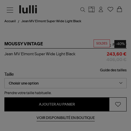
Aller au contenu principal
Accueil
Jean MV Elmont Super Wide Light Black
SOLDES
-40%
MOUSSY VINTAGE
Partager
Jean
Jean MV Elmont Super Wide Light Black
243,60 €
MV
406,00 €
Elmont
Super
Guide des tailles
Wide
Taille
Light
Black
Prendre votre taille habituelle.
AJOUTER AU PANIER
VOIR DISPONIBILITÉ EN BOUTIQUE