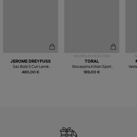
NOUVELLE COLLECTION
N
JEROME DREYFUSS
TORAL
Sac Bobi S Cuir Lamé
Mocassins Killian Sport
Veste
Champagne
Mousse
480,00 €
189,00 €