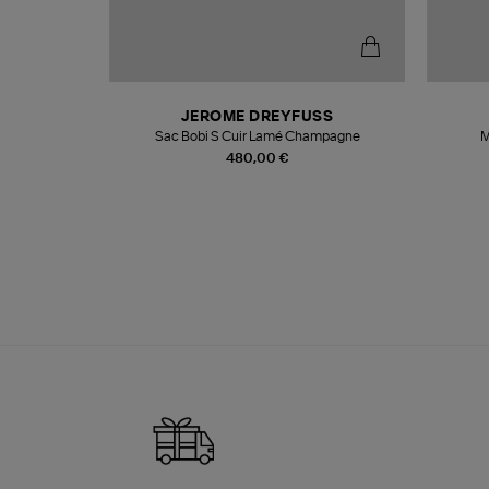
N
JEROME DREYFUSS
te
Sac Bobi S Cuir Lamé Champagne
M
480,00 €