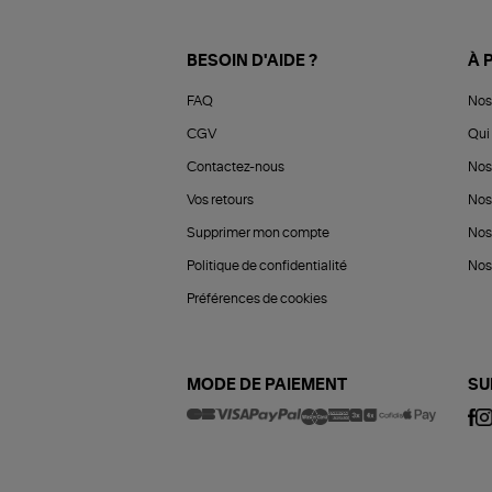
BESOIN D'AIDE ?
À 
FAQ
Nos
CGV
Qui 
Contactez-nous
Nos
Vos retours
Nos
Supprimer mon compte
Nos
Politique de confidentialité
Nos 
Préférences de cookies
MODE DE PAIEMENT
SU