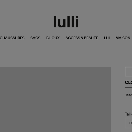
CHAUSSURES
SACS
BIJOUX
ACCESS & BEAUTÉ
LUI
MAISON
CL
Je
Jean
Nik
Ter
Ro
Tail