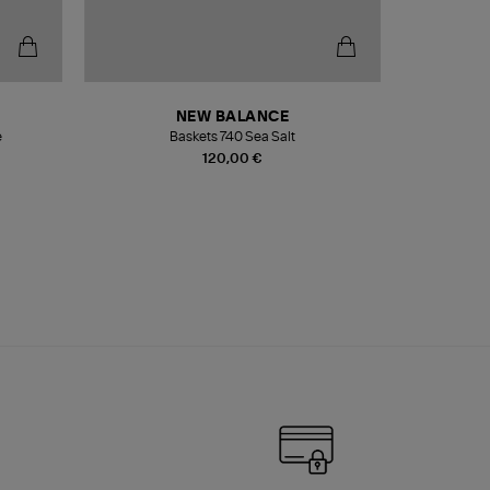
NEW BALANCE
e
Baskets 740 Sea Salt
Veste
120,00 €