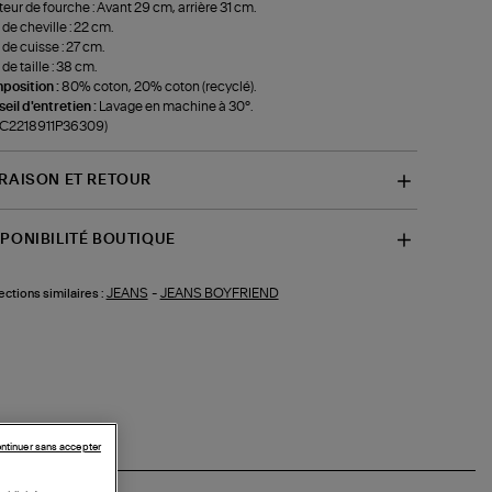
eur de fourche : Avant 29 cm, arrière 31 cm.
 de cheville : 22 cm.
 de cuisse : 27 cm.
de taille : 38 cm.
position :
80% coton, 20% coton (recyclé).
eil d'entretien :
Lavage en machine à 30°.
-C2218911P36309)
VRAISON ET RETOUR
SPONIBILITÉ BOUTIQUE
JEANS
-
JEANS BOYFRIEND
ections similaires :
ntinuer sans accepter