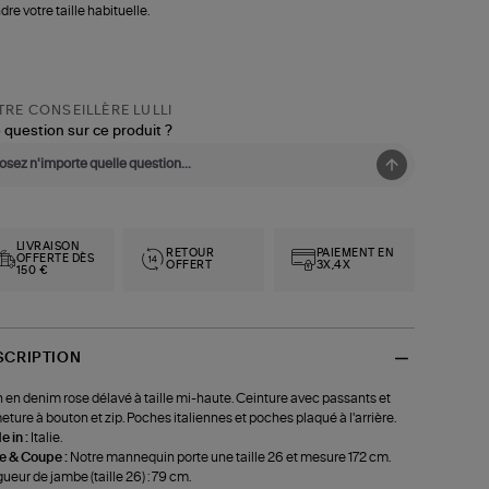
dre votre taille habituelle.
RE CONSEILLÈRE LULLI
 question sur ce produit ?
LIVRAISON
RETOUR
PAIEMENT EN
OFFERTE DÈS
OFFERT
3X,4X
150 €
SCRIPTION
 en denim rose délavé à taille mi-haute. Ceinture avec passants et
eture à bouton et zip. Poches italiennes et poches plaqué à l'arrière.
 in :
Italie.
le & Coupe :
Notre mannequin porte une taille 26 et mesure 172 cm.
ueur de jambe (taille 26) : 79 cm.