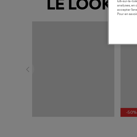
LE LOOK
lulli-sur-la-t
analyses, en 
accepter l’en
Pour en savoir
MADE I
-50%