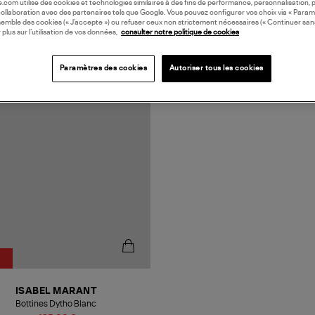
oile.com utilise des cookies et technologies similaires à des fins de performance, personnalisation, p
collaboration avec des partenaires tels que Google. Vous pouvez configurer vos choix via « Param
semble des cookies (« J’accepte ») ou refuser ceux non strictement nécessaires (« Continuer san
 plus sur l’utilisation de vos données,
consulter notre politique de cookies
N EUROPE
Paramètres des cookies
Autoriser tous les cookies
ISABEL MARANT
Bottines Dytho Blanc