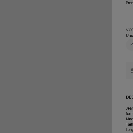
Pren
VOT
Une
DE
Jean
ferm
Made
Tail
Long