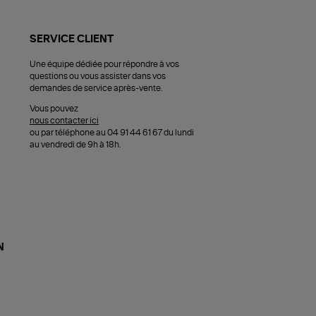
SERVICE CLIENT
Une équipe dédiée pour répondre à vos
questions ou vous assister dans vos
demandes de service après-vente.
Vous pouvez
nous contacter ici
ou par téléphone au 04 91 44 61 67 du lundi
au vendredi de 9h à 18h.
N