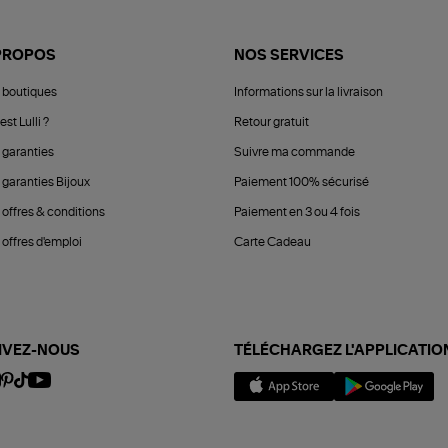
PROPOS
NOS SERVICES
 boutiques
Informations sur la livraison
est Lulli ?
Retour gratuit
 garanties
Suivre ma commande
 garanties Bijoux
Paiement 100% sécurisé
 offres & conditions
Paiement en 3 ou 4 fois
offres d'emploi
Carte Cadeau
IVEZ-NOUS
TÉLÉCHARGEZ L'APPLICATIO