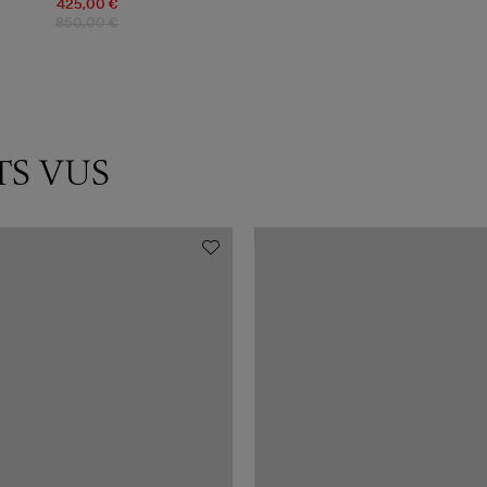
425,00 €
850,00 €
TS VUS