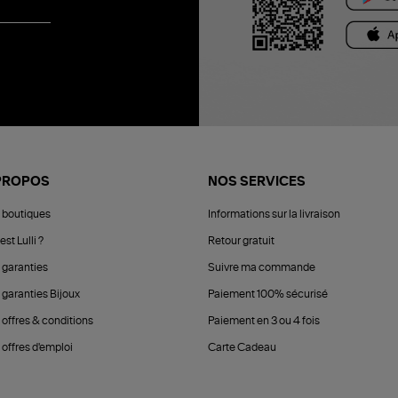
PROPOS
NOS SERVICES
 boutiques
Informations sur la livraison
est Lulli ?
Retour gratuit
 garanties
Suivre ma commande
 garanties Bijoux
Paiement 100% sécurisé
 offres & conditions
Paiement en 3 ou 4 fois
offres d'emploi
Carte Cadeau