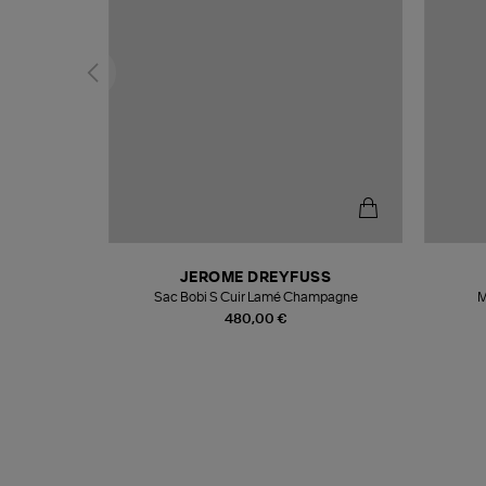
N
JEROME DREYFUSS
te
Sac Bobi S Cuir Lamé Champagne
M
480,00 €