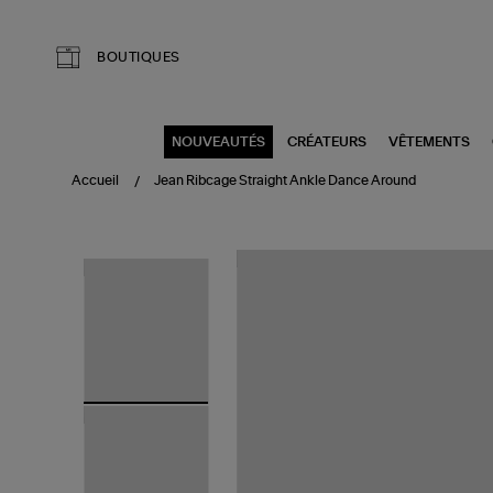
Aller au contenu principal
BOUTIQUES
NOUVEAUTÉS
CRÉATEURS
VÊTEMENTS
Accueil
Jean Ribcage Straight Ankle Dance Around