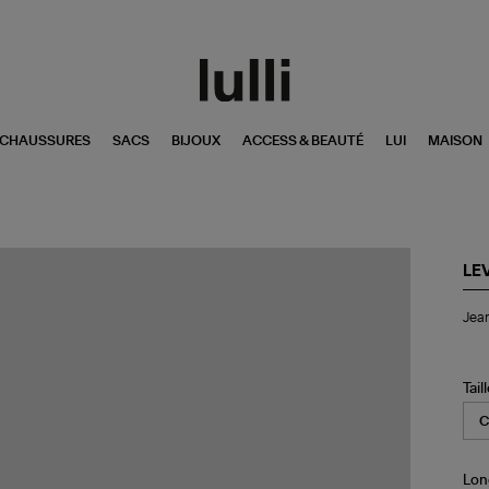
CHAUSSURES
SACS
BIJOUX
ACCESS & BEAUTÉ
LUI
MAISON
LEV
Je
Jean
Rib
Str
An
Da
Tail
Ar
Lon