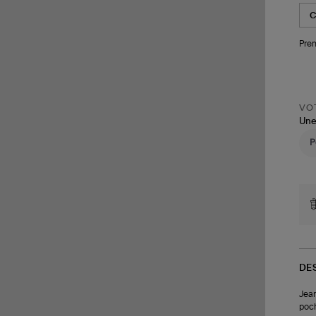
Pren
VOT
Une
DE
Jean
poch