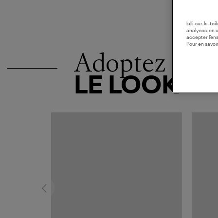
lulli-sur-la-t
analyses, en 
accepter l’en
Pour en savoir
Adoptez
LE LOOK