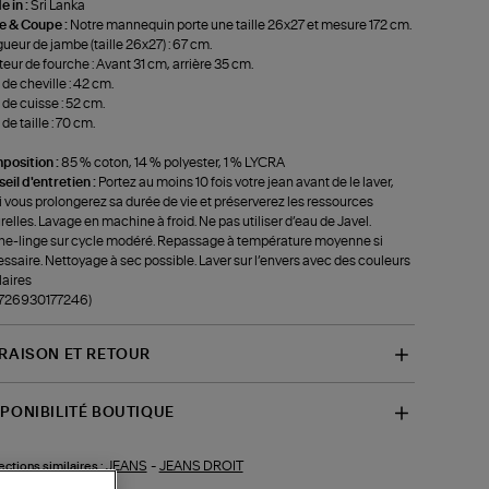
 in :
Sri Lanka
le & Coupe :
Notre mannequin porte une taille 26x27 et mesure 172 cm.
ueur de jambe (taille 26x27) : 67 cm.
eur de fourche : Avant 31 cm, arrière 35 cm.
 de cheville : 42 cm.
 de cuisse : 52 cm.
de taille : 70 cm.
position :
85 % coton, 14 % polyester, 1 % LYCRA
eil d'entretien :
Portez au moins 10 fois votre jean avant de le laver,
i vous prolongerez sa durée de vie et préserverez les ressources
relles. Lavage en machine à froid. Ne pas utiliser d’eau de Javel.
e-linge sur cycle modéré. Repassage à température moyenne si
ssaire. Nettoyage à sec possible. Laver sur l’envers avec des couleurs
laires
-726930177246)
VRAISON ET RETOUR
SPONIBILITÉ BOUTIQUE
JEANS
-
JEANS DROIT
ections similaires :