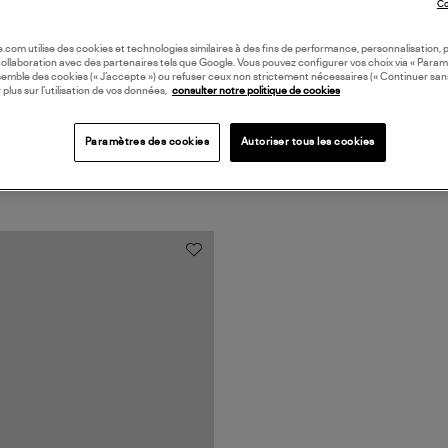
Co
oile.com utilise des cookies et technologies similaires à des fins de performance, personnalisation, p
collaboration avec des partenaires tels que Google. Vous pouvez configurer vos choix via « Param
semble des cookies (« J’accepte ») ou refuser ceux non strictement nécessaires (« Continuer san
 plus sur l’utilisation de vos données,
consulter notre politique de cookies
Paramètres des cookies
Autoriser tous les cookies