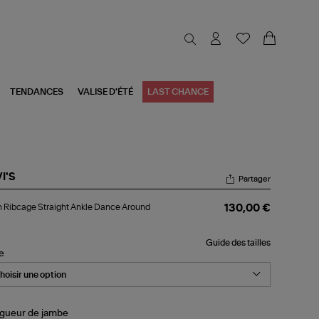
TENDANCES
VALISE D'ÉTÉ
LAST CHANCE
I'S
Partager
an
 Ribcage Straight Ankle Dance Around
130,00 €
cage
aight
kle
Guide des tailles
nce
le
ound
gueur de jambe