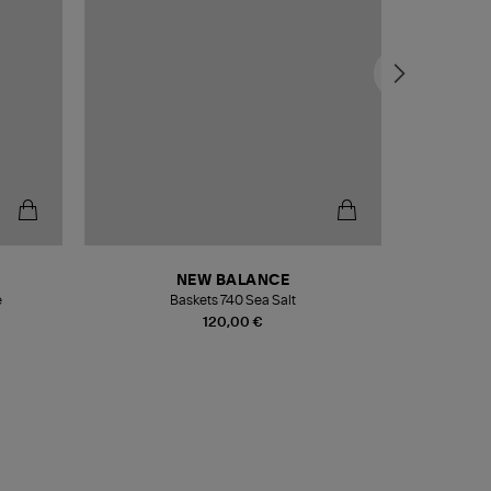
NEW BALANCE
e
Baskets 740 Sea Salt
Veste
120,00 €