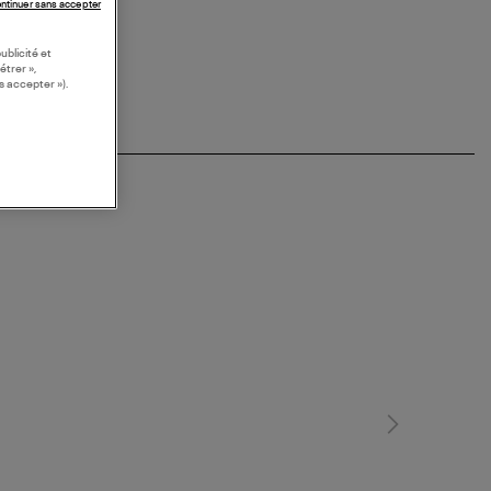
ntinuer sans accepter
ublicité et
étrer »,
s accepter »).