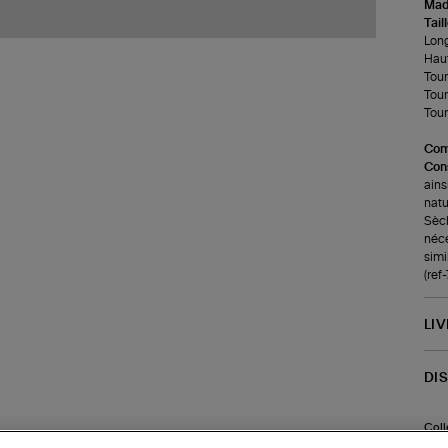
Made
Tail
Long
Haut
Tour
Tour
Tour 
Com
Cons
ains
natu
Sèch
néce
simi
(ref
LI
DI
Coll