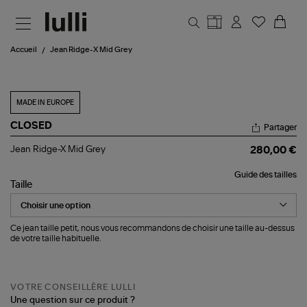
Aller au contenu principal
Accueil
Jean Ridge-X Mid Grey
MADE IN EUROPE
CLOSED
Partager
Jean
Jean Ridge-X Mid Grey
280,00 €
Ridge-
X
Guide des tailles
Mid
Taille
Grey
Ce jean taille petit, nous vous recommandons de choisir une taille au-dessus
de votre taille habituelle.
VOTRE CONSEILLÈRE LULLI
Une question sur ce produit ?