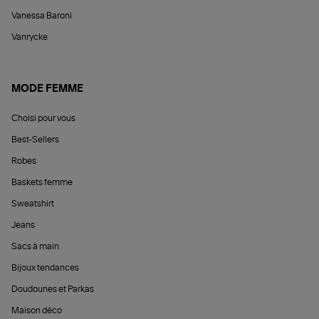
Vanessa Baroni
Vanrycke
MODE FEMME
Choisi pour vous
Best-Sellers
Robes
Baskets femme
Sweatshirt
Jeans
Sacs à main
Bijoux tendances
Doudounes et Parkas
Maison déco