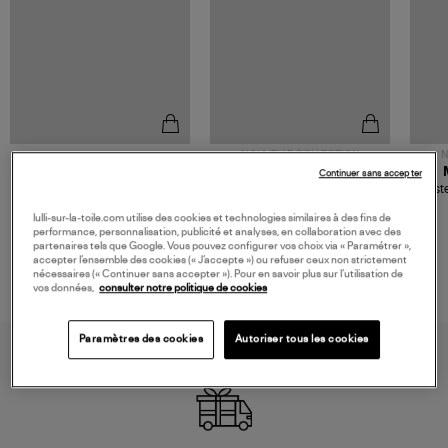
NOUVELLE COLLECTION
N
JEROME DREYFUSS
TORAL
Continuer sans accepter
Sac Bobi S Cuir Lamé
Mocassins Killian Sport
Veste
Champagne
Mousse
480,00 €
189,00 €
lulli-sur-la-toile.com utilise des cookies et technologies similaires à des fins de
performance, personnalisation, publicité et analyses, en collaboration avec des
partenaires tels que Google. Vous pouvez configurer vos choix via « Paramétrer »,
accepter l’ensemble des cookies (« J’accepte ») ou refuser ceux non strictement
nécessaires (« Continuer sans accepter »). Pour en savoir plus sur l’utilisation de
vos données,
consulter notre politique de cookies
Paramètres des cookies
Autoriser tous les cookies