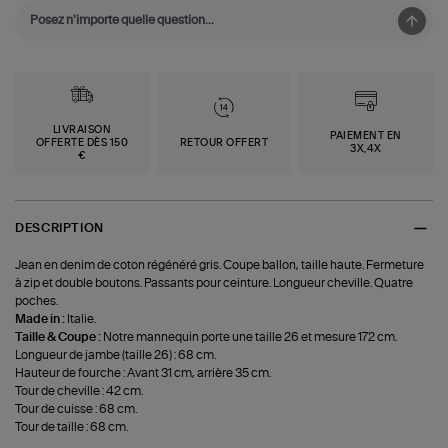
LIVRAISON
PAIEMENT EN
OFFERTE DÈS 150
RETOUR OFFERT
3X,4X
€
DESCRIPTION
Jean en denim de coton régénéré gris. Coupe ballon, taille haute. Fermeture
à zip et double boutons. Passants pour ceinture. Longueur cheville. Quatre
poches.
Made in :
Italie.
Taille & Coupe :
Notre mannequin porte une taille 26 et mesure 172 cm.
Longueur de jambe (taille 26) : 68 cm.
Hauteur de fourche : Avant 31 cm, arrière 35 cm.
Tour de cheville : 42 cm.
Tour de cuisse : 68 cm.
Tour de taille : 68 cm.