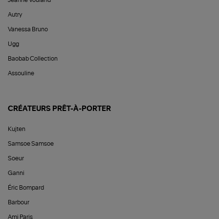
Jeanne Vouland
Autry
Vanessa Bruno
Ugg
Baobab Collection
Assouline
CRÉATEURS PRÊT-À-PORTER
Kujten
Samsoe Samsoe
Soeur
Ganni
Éric Bompard
Barbour
Ami Paris