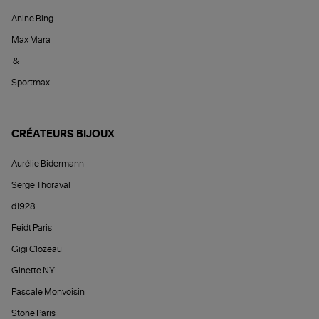
Anine Bing
Max Mara
&
Sportmax
CRÉATEURS BIJOUX
Aurélie Bidermann
Serge Thoraval
d1928
Feidt Paris
Gigi Clozeau
Ginette NY
Pascale Monvoisin
Stone Paris