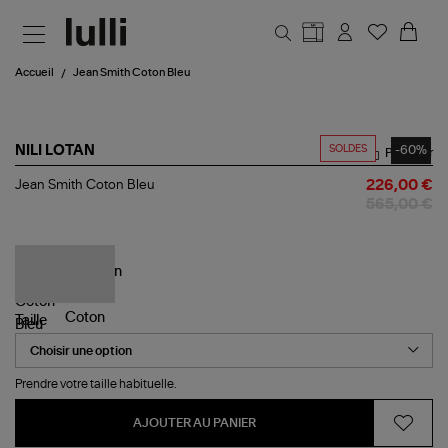
Aller au contenu principal
Accueil
Jean Smith Coton Bleu
SOLDES
-60%
NILI LOTAN
Partager
Jean
Jean Smith Coton Bleu
226,00 €
Smith
565,00 €
Coton
Bleu
Taille
Prendre votre taille habituelle.
AJOUTER AU PANIER