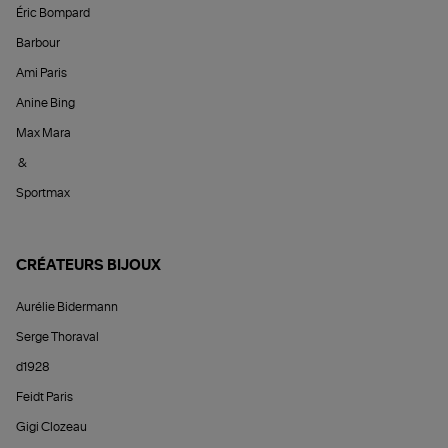
Éric Bompard
Barbour
Ami Paris
Anine Bing
Max Mara
&
Sportmax
CRÉATEURS BIJOUX
Aurélie Bidermann
Serge Thoraval
d1928
Feidt Paris
Gigi Clozeau