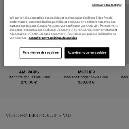
Continuer sans accepter
MADE IN EUROPE
lulli-sur-la-toile.com utilise des cookies et technologies similaires à des fins de
performance, personnalisation, publicité et analyses, en collaboration avec des
partenaires tels que Google. Vous pouvez configurer vos choix via « Paramétrer »,
accepter l’ensemble des cookies (« J’accepte ») ou refuser ceux non strictement
nécessaires (« Continuer sans accepter »). Pour en savoir plus sur l’utilisation de
vos données,
consulter notre politique de cookies
Paramètres des cookies
Autoriser tous les cookies
AMI PARIS
MOTHER
Jean Straight Fit Bleu Used
Jean The Dodger Ankle Green
Jean 
Thumb
A
270,00 €
360,00 €
VOS DERNIERS PRODUITS VUS