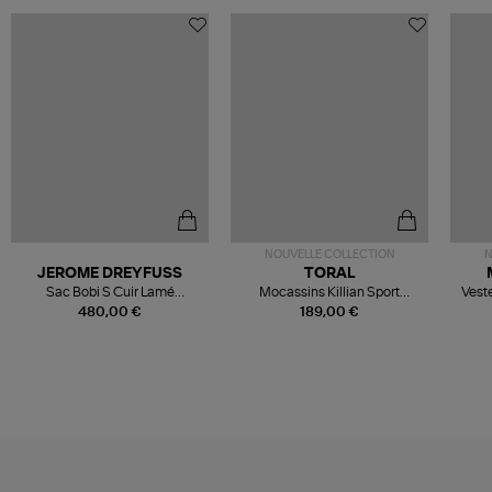
NOUVELLE COLLECTION
N
JEROME DREYFUSS
TORAL
Sac Bobi S Cuir Lamé
Mocassins Killian Sport
Veste
Champagne
Mousse
480,00 €
189,00 €