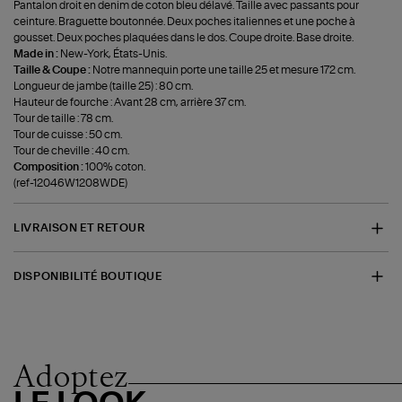
Pantalon droit en denim de coton bleu délavé. Taille avec passants pour
ceinture. Braguette boutonnée. Deux poches italiennes et une poche à
gousset. Deux poches plaquées dans le dos. Coupe droite. Base droite.
Made in :
New-York, États-Unis.
Taille & Coupe :
Notre mannequin porte une taille 25 et mesure 172 cm.
Longueur de jambe (taille 25) : 80 cm.
Hauteur de fourche : Avant 28 cm, arrière 37 cm.
Tour de taille : 78 cm.
Tour de cuisse : 50 cm.
Tour de cheville : 40 cm.
Composition :
100% coton.
(ref-12046W1208WDE)
LIVRAISON ET RETOUR
DISPONIBILITÉ BOUTIQUE
Adoptez