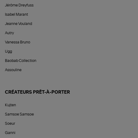
Jérôme Dreyfuss
Isabel Marant
Jeanne Vouland
Autry
Vanessa Bruno
Ugg
Baobab Collection
Assouline
CRÉATEURS PRÊT-À-PORTER
Kujten
Samsoe Samsoe
Soeur
Ganni