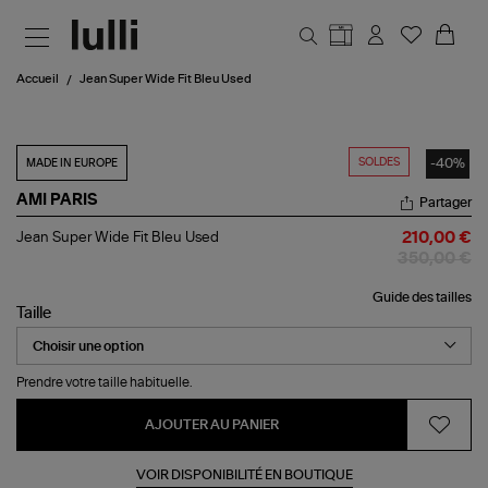
Aller au contenu principal
Accueil
Jean Super Wide Fit Bleu Used
SOLDES
-40%
MADE IN EUROPE
AMI PARIS
Partager
Jean
Jean Super Wide Fit Bleu Used
210,00 €
Super
350,00 €
Wide
Fit
Guide des tailles
Bleu
Taille
Used
Prendre votre taille habituelle.
AJOUTER AU PANIER
VOIR DISPONIBILITÉ EN BOUTIQUE