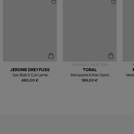
NOUVELLE COLLECTION
N
JEROME DREYFUSS
TORAL
Sac Bobi S Cuir Lamé
Mocassins Killian Sport
Veste
Champagne
Mousse
480,00 €
189,00 €