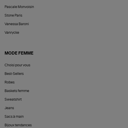
Pascale Monvoisin
Stone Paris
Vanessa Baroni
Vanrycke
MODE FEMME
Choisi pour vous
Best-Sellers
Robes
Baskets femme
Sweatshirt
Jeans
Sacs à main
Bijoux tendances