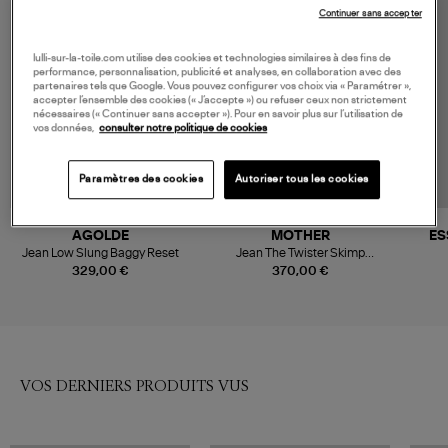
Continuer sans accepter
lulli-sur-la-toile.com utilise des cookies et technologies similaires à des fins de
performance, personnalisation, publicité et analyses, en collaboration avec des
partenaires tels que Google. Vous pouvez configurer vos choix via « Paramétrer »,
accepter l’ensemble des cookies (« J’accepte ») ou refuser ceux non strictement
nécessaires (« Continuer sans accepter »). Pour en savoir plus sur l’utilisation de
vos données,
consulter notre politique de cookies
Paramètres des cookies
Autoriser tous les cookies
AGOLDE
MOTHER
ES
Jean Low Slung Baggy Reset
Jean The Twister Skimp
Horseback To Quarter
329,00 €
370,00 €
VOS DERNIERS PRODUITS VUS