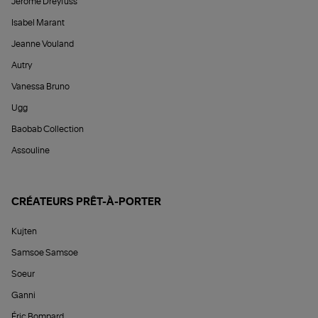
Jérôme Dreyfuss
Isabel Marant
Jeanne Vouland
Autry
Vanessa Bruno
Ugg
Baobab Collection
Assouline
CRÉATEURS PRÊT-À-PORTER
Kujten
Samsoe Samsoe
Soeur
Ganni
Éric Bompard