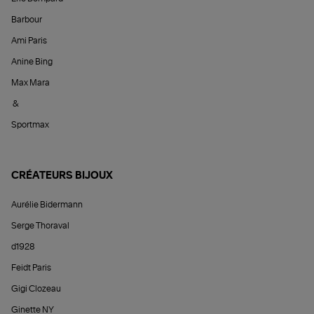
Barbour
Ami Paris
Anine Bing
Max Mara
&
Sportmax
CRÉATEURS BIJOUX
Aurélie Bidermann
Serge Thoraval
d1928
Feidt Paris
Gigi Clozeau
Ginette NY