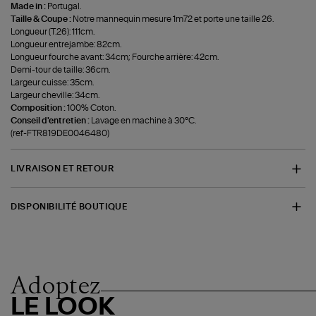
Made in :
Portugal.
Taille & Coupe :
Notre mannequin mesure 1m72 et porte une taille 26.
Longueur (T.26): 111cm.
Longueur entrejambe: 82cm.
Longueur fourche avant: 34cm; Fourche arrière: 42cm.
Demi-tour de taille: 36cm.
Largeur cuisse: 35cm.
Largeur cheville: 34cm.
Composition :
100% Coton.
Conseil d'entretien :
Lavage en machine à 30°C.
(ref-FTR819DE0046480)
LIVRAISON ET RETOUR
DISPONIBILITÉ BOUTIQUE
Adoptez
LE LOOK