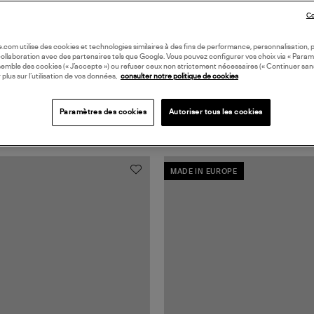
Co
oile.com utilise des cookies et technologies similaires à des fins de performance, personnalisation, p
collaboration avec des partenaires tels que Google. Vous pouvez configurer vos choix via « Param
semble des cookies (« J’accepte ») ou refuser ceux non strictement nécessaires (« Continuer san
 plus sur l’utilisation de vos données,
consulter notre politique de cookies
Paramètres des cookies
Autoriser tous les cookies
MADE IN EUROPE