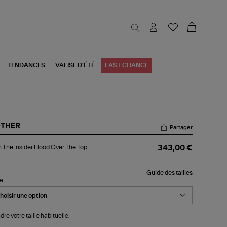
TENDANCES
VALISE D'ÉTÉ
LAST CHANCE
THER
Partager
an
 The Insider Flood Over The Top
343,00 €
e
ider
od
Guide des tailles
er
le
e
p
dre votre taille habituelle.