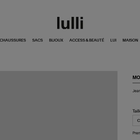
CHAUSSURES
SACS
BIJOUX
ACCESS & BEAUTÉ
LUI
MAISON
MO
Je
Jean
Th
Ins
Flo
Ov
Tail
Th
To
Pren