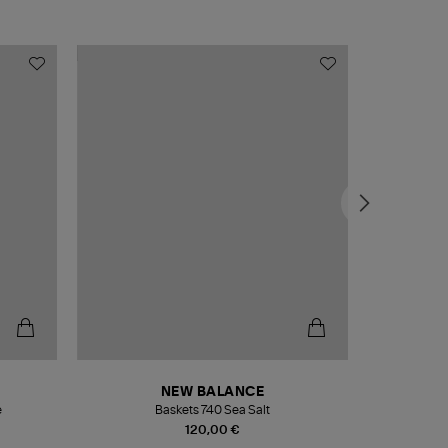
NEW BALANCE
e
Baskets 740 Sea Salt
Veste
120,00 €