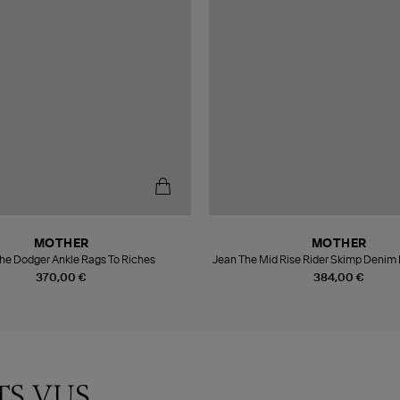
MOTHER
MOTHER
he Dodger Ankle Rags To Riches
Jean The Mid Rise Rider Skimp Denim 
370,00 €
384,00 €
TS VUS