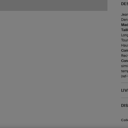
DE
Jean
Deni
Made
Tail
Long
Tour
Haut
Com
Recy
Cons
simi
temp
(re
LI
DI
Coll