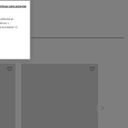
ntinuer sans accepter
ublicité et
étrer »,
s accepter »).