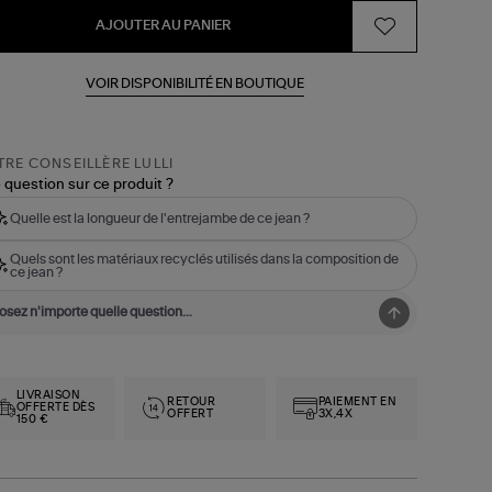
AJOUTER AU PANIER
VOIR DISPONIBILITÉ EN BOUTIQUE
RE CONSEILLÈRE LULLI
 question sur ce produit ?
Quelle est la longueur de l'entrejambe de ce jean ?
Quels sont les matériaux recyclés utilisés dans la composition de
ce jean ?
LIVRAISON
RETOUR
PAIEMENT EN
OFFERTE DÈS
OFFERT
3X,4X
150 €