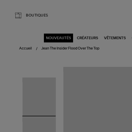
Aller au contenu principal
BOUTIQUES
NOUVEAUTÉS
CRÉATEURS
VÊTEMENTS
Accueil
Jean The Insider Flood Over The Top