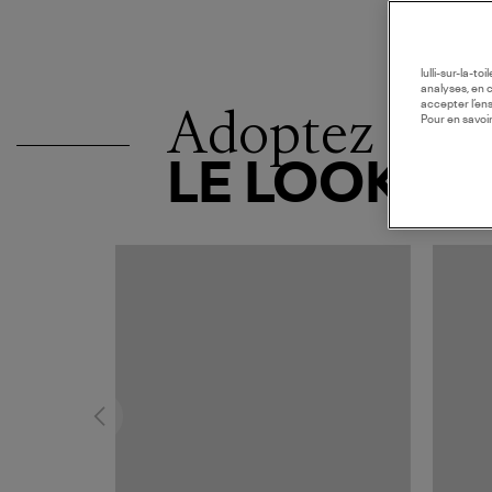
lulli-sur-la-t
analyses, en 
Adoptez
accepter l’en
Pour en savoir
LE LOOK