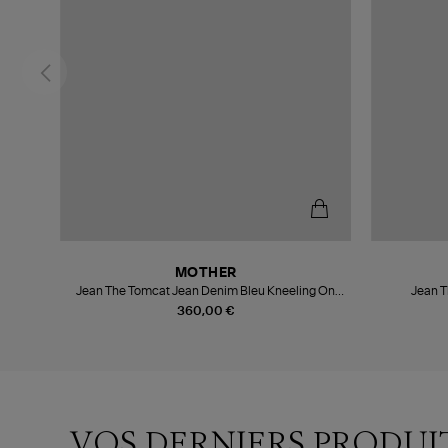
MOTHER
Jean The Tomcat Jean Denim Bleu Kneeling On
Jean T
Stones
360,00 €
VOS DERNIERS PRODUI