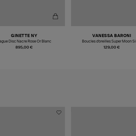
GINETTE NY
VANESSA BARONI
ague Disc Nacre Rose Or Blanc
Boucles d'oreilles Super Moon Si
895,00 €
129,00 €