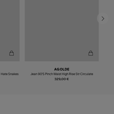
AGOLDE
I Hate Snakes
Jean 90'S Pinch Waist High Rise Str Circulate
Je
329,00 €