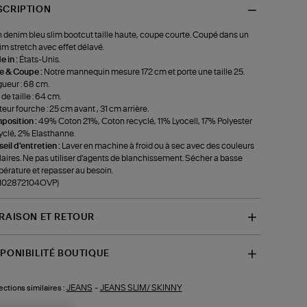
SCRIPTION
 denim bleu slim bootcut taille haute, coupe courte. Coupé dans un
m stretch avec effet délavé.
 in :
États-Unis.
le & Coupe :
Notre mannequin mesure 172 cm et porte une taille 25.
ueur : 68 cm.
 de taille : 64 cm.
eur fourche : 25 cm avant , 31 cm arrière.
position :
49% Coton 21%, Coton recyclé, 11% Lyocell, 17% Polyester
clé, 2% Elasthanne.
eil d'entretien :
Laver en machine à froid ou à sec avec des couleurs
laires. Ne pas utiliser d'agents de blanchissement. Sécher a basse
érature et repasser au besoin.
f-102872104OVP)
VRAISON ET RETOUR
SPONIBILITÉ BOUTIQUE
JEANS
-
JEANS SLIM/ SKINNY
ections similaires :