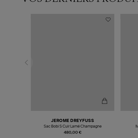
N
JEROME DREYFUSS
te
Sac Bobi S Cuir Lamé Champagne
M
480,00 €