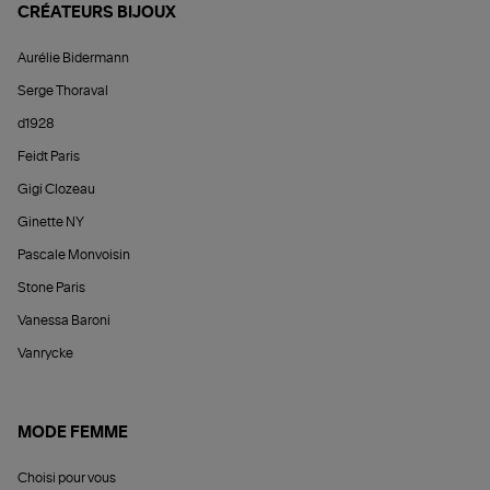
CRÉATEURS BIJOUX
Aurélie Bidermann
Serge Thoraval
d1928
Feidt Paris
Gigi Clozeau
Ginette NY
Pascale Monvoisin
Stone Paris
Vanessa Baroni
Vanrycke
MODE FEMME
Choisi pour vous