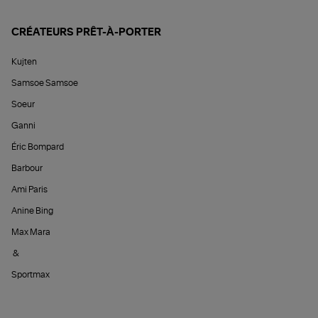
CRÉATEURS PRÊT-À-PORTER
Kujten
Samsoe Samsoe
Soeur
Ganni
Éric Bompard
Barbour
Ami Paris
Anine Bing
Max Mara
&
Sportmax