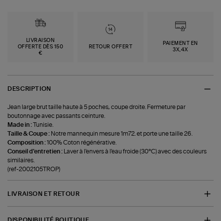
LIVRAISON
PAIEMENT EN
OFFERTE DÈS 150
RETOUR OFFERT
3X,4X
€
DESCRIPTION
Jean large brut taille haute à 5 poches, coupe droite. Fermeture par
boutonnage avec passants ceinture.
Made in :
Tunisie.
Taille & Coupe :
Notre mannequin mesure 1m72. et porte une taille 26.
Composition :
100% Coton régénérative.
Conseil d'entretien :
Laver à l'envers à l'eau froide (30°C) avec des couleurs
similaires.
(ref-2002105TROP)
LIVRAISON ET RETOUR
DISPONIBILITÉ BOUTIQUE