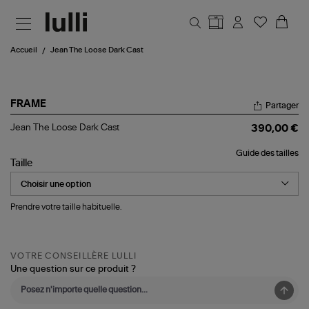
Aller au contenu principal
Accueil
Jean The Loose Dark Cast
FRAME
Partager
Jean
Jean The Loose Dark Cast
390,00 €
The
Loose
Guide des tailles
Dark
Taille
Cast
Prendre votre taille habituelle.
VOTRE CONSEILLÈRE LULLI
Une question sur ce produit ?