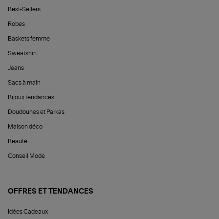
Best-Sellers
Robes
Baskets femme
Sweatshirt
Jeans
Sacs à main
Bijoux tendances
Doudounes et Parkas
Maison déco
Beauté
Conseil Mode
OFFRES ET TENDANCES
Idées Cadeaux