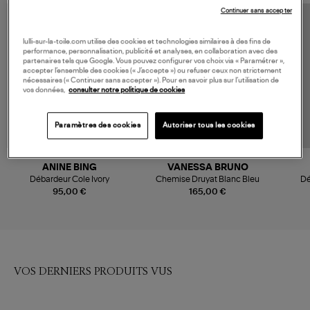
Continuer sans accepter
lulli-sur-la-toile.com utilise des cookies et technologies similaires à des fins de
performance, personnalisation, publicité et analyses, en collaboration avec des
partenaires tels que Google. Vous pouvez configurer vos choix via « Paramétrer »,
accepter l’ensemble des cookies (« J’accepte ») ou refuser ceux non strictement
nécessaires (« Continuer sans accepter »). Pour en savoir plus sur l’utilisation de
vos données,
consulter notre politique de cookies
Paramètres des cookies
Autoriser tous les cookies
ANINE BING
VANESSA BRUNO
Débardeur Cole Ivory
Chemise Druyat Blanc Bleu
Dé
95,00 €
165,00 €
VOS DERNIERS PRODUITS VUS