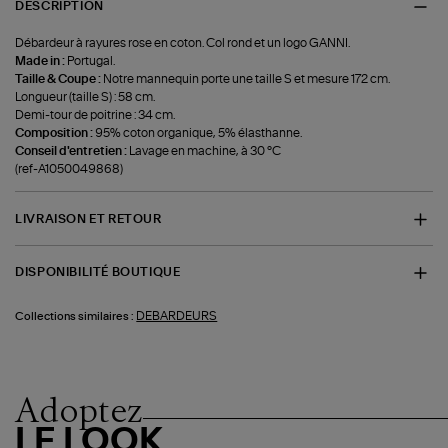
DESCRIPTION
Débardeur à rayures rose en coton. Col rond et un logo GANNI.
Made in :
Portugal.
Taille & Coupe :
Notre mannequin porte une taille S et mesure 172 cm.
Longueur (taille S) : 58 cm.
Demi-tour de poitrine : 34 cm.
Composition :
95% coton organique, 5% élasthanne.
Conseil d'entretien :
Lavage en machine, à 30 °C
(ref-A1050049868)
LIVRAISON ET RETOUR
DISPONIBILITÉ BOUTIQUE
DEBARDEURS
Collections similaires :
Adoptez
LE LOOK