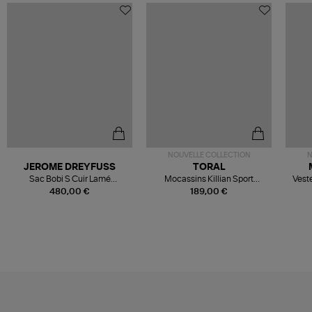
NOUVELLE COLLECTION
N
JEROME DREYFUSS
TORAL
Sac Bobi S Cuir Lamé
Mocassins Killian Sport
Veste
Champagne
Mousse
480,00 €
189,00 €