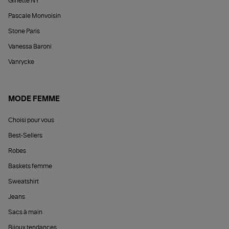
Ginette NY
Pascale Monvoisin
Stone Paris
Vanessa Baroni
Vanrycke
MODE FEMME
Choisi pour vous
Best-Sellers
Robes
Baskets femme
Sweatshirt
Jeans
Sacs à main
Bijoux tendances