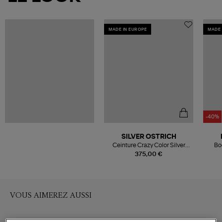
MADE IN EUROPE
MADE 
-40%
SILVER OSTRICH
Ceinture Crazy Color Silver
Bo
Brown Shades Brown Suede
375,00 €
VOUS AIMEREZ AUSSI