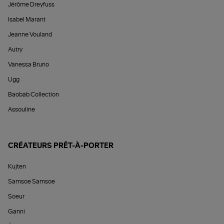
Jérôme Dreyfuss
Isabel Marant
Jeanne Vouland
Autry
Vanessa Bruno
Ugg
Baobab Collection
Assouline
CRÉATEURS PRÊT-À-PORTER
Kujten
Samsoe Samsoe
Soeur
Ganni