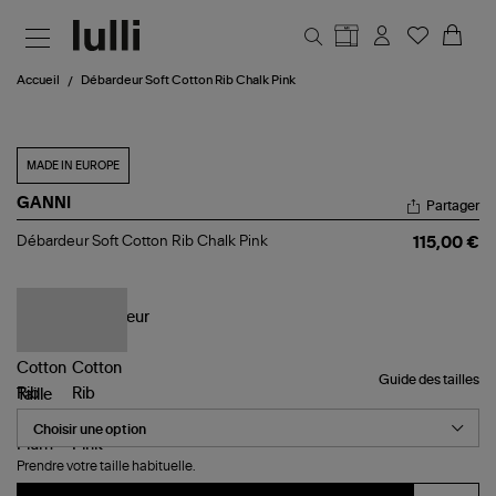
Aller au contenu principal
Accueil
Débardeur Soft Cotton Rib Chalk Pink
MADE IN EUROPE
GANNI
Partager
Débardeur
Débardeur Soft Cotton Rib Chalk Pink
115,00 €
Soft
Cotton
Rib
Chalk
Pink
Guide des tailles
Taille
Prendre votre taille habituelle.