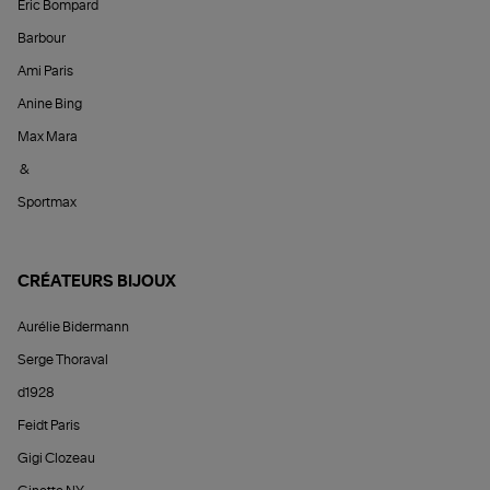
Éric Bompard
Barbour
Ami Paris
Anine Bing
Max Mara
&
Sportmax
CRÉATEURS BIJOUX
Aurélie Bidermann
Serge Thoraval
d1928
Feidt Paris
Gigi Clozeau