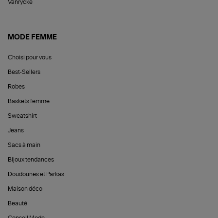
Vanrycke
MODE FEMME
Choisi pour vous
Best-Sellers
Robes
Baskets femme
Sweatshirt
Jeans
Sacs à main
Bijoux tendances
Doudounes et Parkas
Maison déco
Beauté