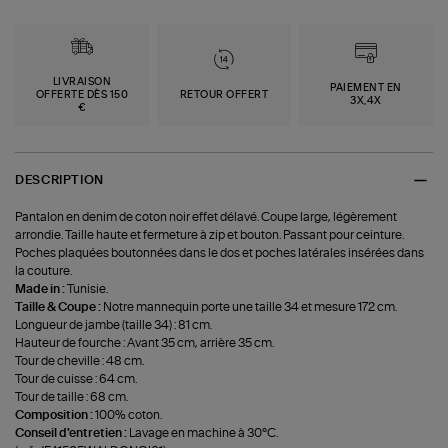
LIVRAISON
PAIEMENT EN
OFFERTE DÈS 150
RETOUR OFFERT
3X,4X
€
DESCRIPTION
Pantalon en denim de coton noir effet délavé. Coupe large, légèrement
arrondie. Taille haute et fermeture à zip et bouton. Passant pour ceinture.
Poches plaquées boutonnées dans le dos et poches latérales insérées dans
la couture.
Made in :
Tunisie.
Taille & Coupe :
Notre mannequin porte une taille 34 et mesure 172 cm.
Longueur de jambe (taille 34) : 81 cm.
Hauteur de fourche : Avant 35 cm, arrière 35 cm.
Tour de cheville : 48 cm.
Tour de cuisse : 64 cm.
Tour de taille : 68 cm.
Composition :
100% coton.
Conseil d'entretien :
Lavage en machine à 30°C.