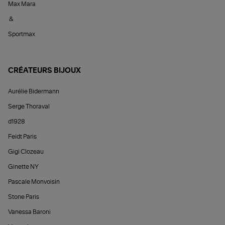
Max Mara
&
Sportmax
CRÉATEURS BIJOUX
Aurélie Bidermann
Serge Thoraval
d1928
Feidt Paris
Gigi Clozeau
Ginette NY
Pascale Monvoisin
Stone Paris
Vanessa Baroni