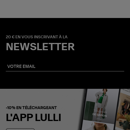
20 € EN VOUS INSCRIVANT À LA
NEWSLETTER
-10% EN TÉLÉCHARGEANT
L'APP LULLI