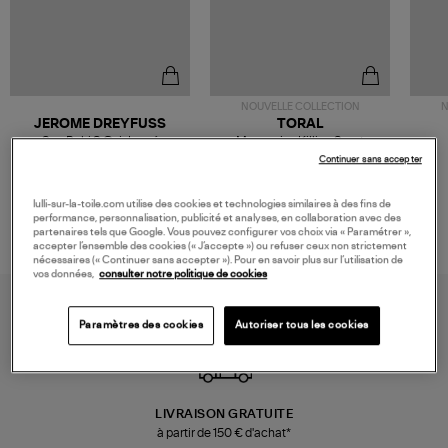
NOUVELLE COLLECTION
N
JEROME DREYFUSS
TORAL
Sac Bobi S Cuir Lamé
Mocassins Killian Sport
Champagne
Mousse
480,00 €
189,00 €
Continuer sans accepter
lulli-sur-la-toile.com utilise des cookies et technologies similaires à des fins de
performance, personnalisation, publicité et analyses, en collaboration avec des
partenaires tels que Google. Vous pouvez configurer vos choix via « Paramétrer »,
accepter l’ensemble des cookies (« J’accepte ») ou refuser ceux non strictement
nécessaires (« Continuer sans accepter »). Pour en savoir plus sur l’utilisation de
vos données,
consulter notre politique de cookies
Paramètres des cookies
Autoriser tous les cookies
LIVRAISON GRATUITE
à partir de 150 € d'achat*