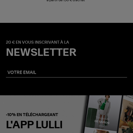
20 € EN VOUS INSCRIVANT À LA
NEWSLETTER
-10% EN TÉLÉCHARGEANT
L'APP LULLI