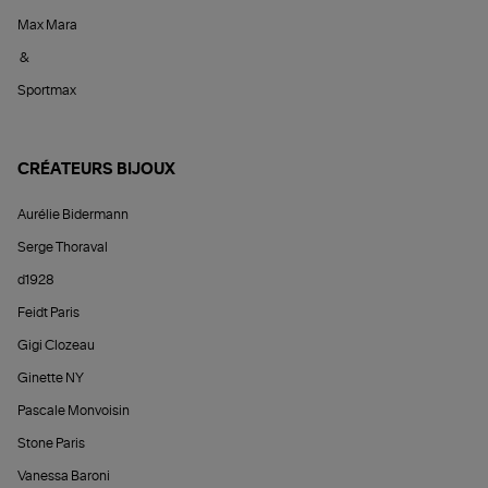
Max Mara
&
Sportmax
CRÉATEURS BIJOUX
Aurélie Bidermann
Serge Thoraval
d1928
Feidt Paris
Gigi Clozeau
Ginette NY
Pascale Monvoisin
Stone Paris
Vanessa Baroni