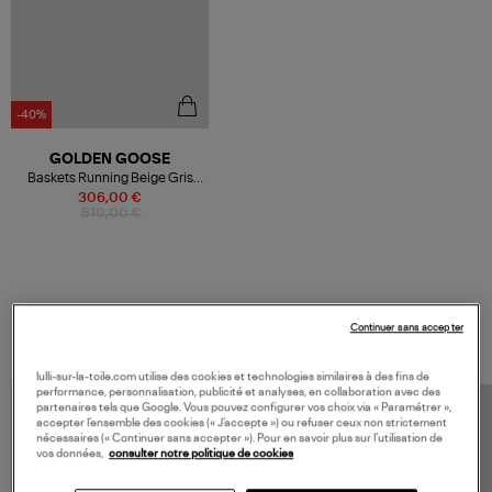
-40%
GOLDEN GOOSE
Baskets Running Beige Gris
Clair
306,00 €
510,00 €
VOS DERNIERS PRODUITS VUS
Continuer sans accepter
lulli-sur-la-toile.com utilise des cookies et technologies similaires à des fins de
performance, personnalisation, publicité et analyses, en collaboration avec des
partenaires tels que Google. Vous pouvez configurer vos choix via « Paramétrer »,
accepter l’ensemble des cookies (« J’accepte ») ou refuser ceux non strictement
nécessaires (« Continuer sans accepter »). Pour en savoir plus sur l’utilisation de
vos données,
consulter notre politique de cookies