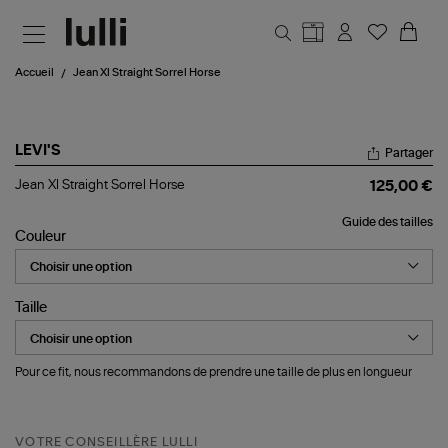
Aller au contenu principal
Accueil
Jean Xl Straight Sorrel Horse
LEVI'S
Partager
Jean
Jean Xl Straight Sorrel Horse
125,00 €
Xl
Straight
Guide des tailles
Sorrel
Couleur
Horse
Taille
Pour ce fit, nous recommandons de prendre une taille de plus en longueur
VOTRE CONSEILLÈRE LULLI