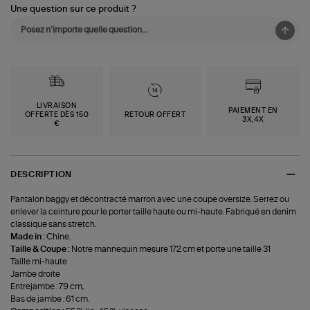
Une question sur ce produit ?
LIVRAISON
PAIEMENT EN
OFFERTE DÈS 150
RETOUR OFFERT
3X,4X
€
DESCRIPTION
Pantalon baggy et décontracté marron avec une coupe oversize. Serrez ou
enlever la ceinture pour le porter taille haute ou mi-haute. Fabriqué en denim
classique sans stretch.
Made in :
Chine.
Taille & Coupe :
Notre mannequin mesure 172 cm et porte une taille 31
Taille mi-haute
Jambe droite
Entrejambe : 79 cm,
Bas de jambe : 61 cm.