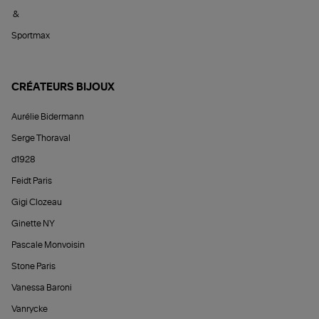
&
Sportmax
CRÉATEURS BIJOUX
Aurélie Bidermann
Serge Thoraval
d1928
Feidt Paris
Gigi Clozeau
Ginette NY
Pascale Monvoisin
Stone Paris
Vanessa Baroni
Vanrycke