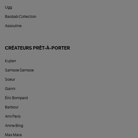
Ugg
Baobab Collection
Assouline
CRÉATEURS PRÊT-À-PORTER
Kujten
Samsoe Samsoe
Soeur
Ganni
Éric Bompard
Barbour
Ami Paris
Anine Bing
Max Mara