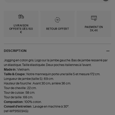
LIVRAISON
PAIEMENT EN
OFFERTE DÈS 150
RETOUR OFFERT
3X,4X
€
DESCRIPTION
Jogging en coton gris. Logo sur la jambe gauche. Bas de jambe resserré par
un élastique. Taille élastiquée. Deux poches italiennes à l'avant.
Made in :
Vietnam.
Taille & Coupe :
Notre mannequin porte une taille S et mesure 172 cm.
Longueur de jambe (taille S) : 69 cm.
Hauteur de fourche : Avant 30 cm, arrière 36 cm.
Tour de cheville : 22 cm.
Tour de cuisse : 58 cm.
Tour de taille : 68 cm.
Composition :
100% coton.
Conseil d'entretien :
Lavage en machine à 30°.
(ref-WP31503AG)