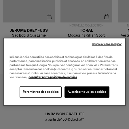
NOUVELLE COLLECTION
N
JEROME DREYFUSS
TORAL
Sac Bobi S Cuir Lamé
Mocassins Killian Sport
Veste
Champagne
Mousse
480,00 €
189,00 €
Continuer sans accepter
lulli-sur-la-toile.com utilise des cookies et technologies similaires à des fins de
performance, personnalisation, publicité et analyses, en collaboration avec des
partenaires tels que Google. Vous pouvez configurer vos choix via « Paramétrer »,
accepter l’ensemble des cookies (« J’accepte ») ou refuser ceux non strictement
nécessaires (« Continuer sans accepter »). Pour en savoir plus sur l’utilisation de
vos données,
consulter notre politique de cookies
Paramètres des cookies
Autoriser tous les cookies
LIVRAISON GRATUITE
à partir de 150 € d'achat*