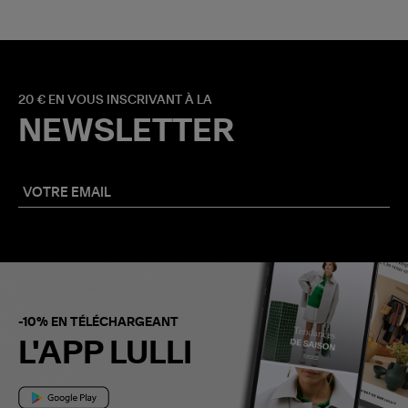
20 € EN VOUS INSCRIVANT À LA
NEWSLETTER
-10% EN TÉLÉCHARGEANT
L'APP LULLI