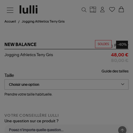
Aller au contenu principal
Accueil
Jogging Athletics Terry Gris
SOLDES
-40%
NEW BALANCE
Partager
Jogging
Jogging Athletics Terry Gris
48,00 €
Athletics
80,00 €
Terry
Gris
Guide des tailles
Taille
Prendre votre taille habituelle.
VOTRE CONSEILLÈRE LULLI
Une question sur ce produit ?