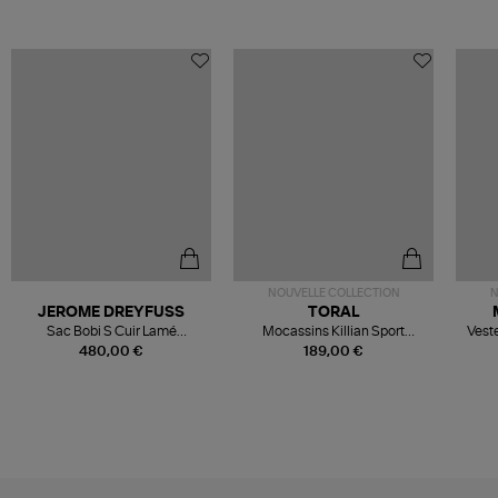
NOUVELLE COLLECTION
N
JEROME DREYFUSS
TORAL
Sac Bobi S Cuir Lamé
Mocassins Killian Sport
Veste
Champagne
Mousse
480,00 €
189,00 €