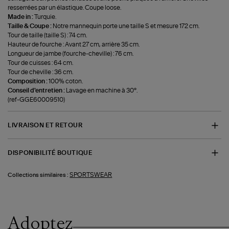
resserrées par un élastique. Coupe loose.
Made in :
Turquie.
Taille & Coupe :
Notre mannequin porte une taille S et mesure 172 cm.
Tour de taille (taille S) : 74 cm.
Hauteur de fourche : Avant 27 cm, arrière 35 cm.
Longueur de jambe (fourche-cheville) : 76 cm.
Tour de cuisses : 64 cm.
Tour de cheville : 36 cm.
Composition :
100% coton.
Conseil d'entretien :
Lavage en machine à 30°.
(ref-GGE60009510)
LIVRAISON ET RETOUR
DISPONIBILITÉ BOUTIQUE
SPORTSWEAR
Collections similaires :
Adoptez