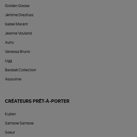
Golden Goose
Jérôme Dreyfuss
Isabel Marant
Jeanne Vouland
Autry
Vanessa Bruno
Ugg
Baobab Collection
Assouline
CRÉATEURS PRÊT-À-PORTER
Kujten
Samsoe Samsoe
Soeur