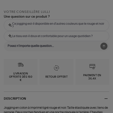
VOTRE CONSEILLÈRE LULLI
Une question sur ce produit ?
Ce jogging est-il disponible en d'autres couleurs que le rouge et noir
?
Le tissu est-il doux et confortable pour un usage quotidien ?
LIVRAISON
PAIEMENT EN
OFFERTE DÈS 150
RETOUR OFFERT
3X,4X
€
DESCRIPTION
Jogging en coton à imprimé tigré rouge et noir. Taille élastiquée avec liens de
serrage. Deux poches fendues et une poche plaquée à l'arrière. Chevilles