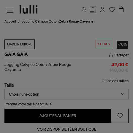
Aller au contenu principal
Accueil
Jogging Calypso Coton Zebra Rouge Cayenne
SOLDES
-70%
MADE IN EUROPE
GAÏA GAÏA
Partager
Jogging
Jogging Calypso Coton Zebra Rouge
42,00 €
Calypso
Cayenne
140,00 €
Coton
Zebra
Guide des tailles
Rouge
Taille
Cayenne
Prendre votre taille habituelle.
AJOUTER AU PANIER
VOIR DISPONIBILITÉ EN BOUTIQUE