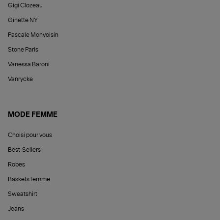
Gigi Clozeau
Ginette NY
Pascale Monvoisin
Stone Paris
Vanessa Baroni
Vanrycke
MODE FEMME
Choisi pour vous
Best-Sellers
Robes
Baskets femme
Sweatshirt
Jeans