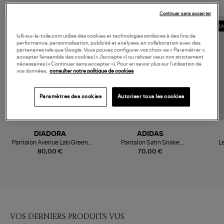
Continuer sans accepter
COLLECTION CAPSULE
COLL
lulli-sur-la-toile.com utilise des cookies et technologies similaires à des fins de
performance, personnalisation, publicité et analyses, en collaboration avec des
partenaires tels que Google. Vous pouvez configurer vos choix via « Paramétrer »,
accepter l’ensemble des cookies (« J’accepte ») ou refuser ceux non strictement
nécessaires (« Continuer sans accepter »). Pour en savoir plus sur l’utilisation de
vos données,
consulter notre politique de cookies
Paramètres des cookies
Autoriser tous les cookies
DIADORA
ADIDAS
Pantalon Avenue Lab Green
Pantalon Satin Snake
L
Khaki
Linen/Magic Beige, Capsule
Coll
80,00 €
70,00 €
Snake Tweed
VOS DERNIERS PRODUITS VUS