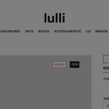
CHAUSSURES
SACS
BIJOUX
ACCESS & BEAUTÉ
LUI
MAISON
-50%
SOLDES
GO
Jog
Jogg
Do
Co
Ver
Tail