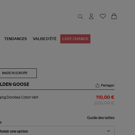
TENDANCES
VALISE D'ÉTÉ
LAST CHANCE
MADE IN EUROPE
LDEN GOOSE
Partager
ging
ing Dorotea Coton Vert
110,00 €
rotea
ton
220,00 €
t
Guide des tailles
le