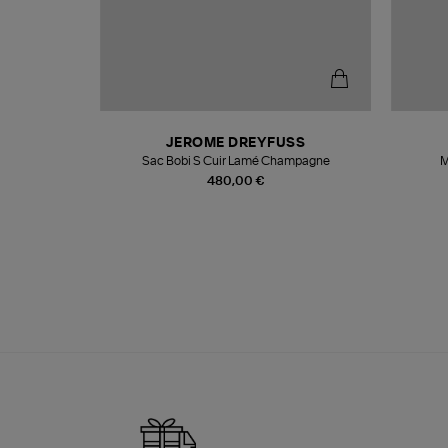
N
JEROME DREYFUSS
te
Sac Bobi S Cuir Lamé Champagne
M
480,00 €