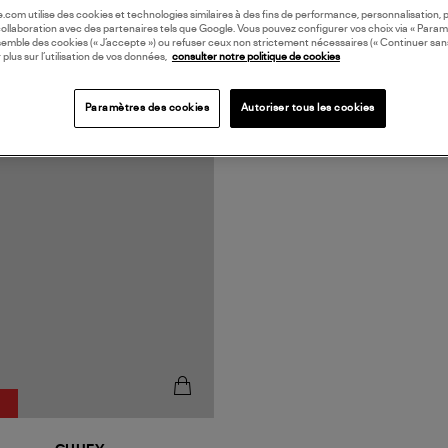
oile.com utilise des cookies et technologies similaires à des fins de performance, personnalisation, p
collaboration avec des partenaires tels que Google. Vous pouvez configurer vos choix via « Param
semble des cookies (« J’accepte ») ou refuser ceux non strictement nécessaires (« Continuer san
 plus sur l’utilisation de vos données,
consulter notre politique de cookies
Paramètres des cookies
Autoriser tous les cookies
ORATION