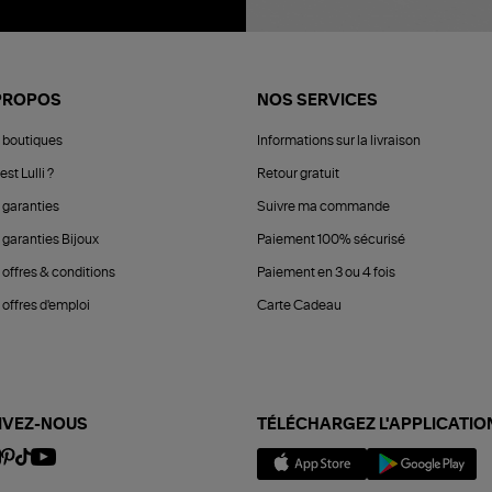
PROPOS
NOS SERVICES
 boutiques
Informations sur la livraison
est Lulli ?
Retour gratuit
 garanties
Suivre ma commande
 garanties Bijoux
Paiement 100% sécurisé
 offres & conditions
Paiement en 3 ou 4 fois
offres d'emploi
Carte Cadeau
IVEZ-NOUS
TÉLÉCHARGEZ L'APPLICATIO