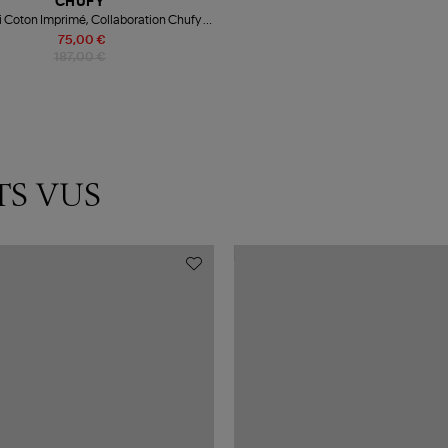
CHUFY
ri Coton Imprimé, Collaboration Chufy x
André
75,00 €
187,00 €
TS VUS