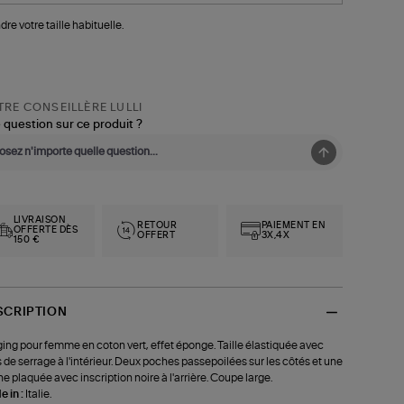
dre votre taille habituelle.
RE CONSEILLÈRE LULLI
 question sur ce produit ?
LIVRAISON
RETOUR
PAIEMENT EN
OFFERTE DÈS
OFFERT
3X,4X
150 €
SCRIPTION
ing pour femme en coton vert, effet éponge. Taille élastiquée avec
s de serrage à l'intérieur. Deux poches passepoilées sur les côtés et une
e plaquée avec inscription noire à l'arrière. Coupe large.
 in :
Italie.