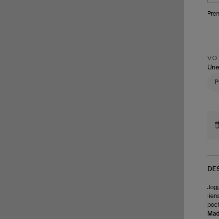
Pren
VOT
Une
DE
Jogg
lien
poch
Made