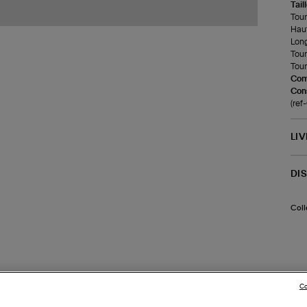
Tail
Tour 
Haut
Long
Tour
Tour
Com
Cons
(re
LI
DI
Coll
Co