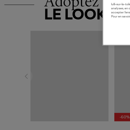
Adoptez
lulli-sur-la-t
analyses, en 
LE LOOK
accepter l’en
Pour en savoir
COLLAB
-60%