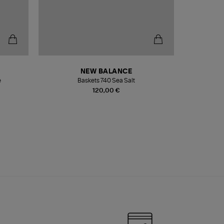
NEW BALANCE
e
Baskets 740 Sea Salt
Veste
120,00 €