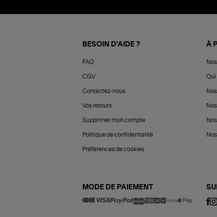
BESOIN D'AIDE ?
À 
FAQ
Nos
CGV
Qui 
Contactez-nous
Nos
Vos retours
Nos
Supprimer mon compte
Nos
Politique de confidentialité
Nos 
Préférences de cookies
MODE DE PAIEMENT
SU