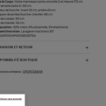
le & Coupe :
Notre mannequin porte une taille S et mesure 172 cm.
de taille (taille S) : 66 cm.
eur de fourche : Avant 32 cm, arrière 43 cm.
ueur de jambe (fourche-cheville) : 88 cm.
 de cuisses : 60 cm.
 de cheville : 54 cm.
position :
92% coton, 6% polyamide, 2% élasthanne.
eil d'entretien :
Lavage en machine à 30°.
f-GWP01014P00058535754)
VRAISON ET RETOUR
SPONIBILITÉ BOUTIQUE
SPORTSWEAR
ections similaires :
ntinuer sans accepter