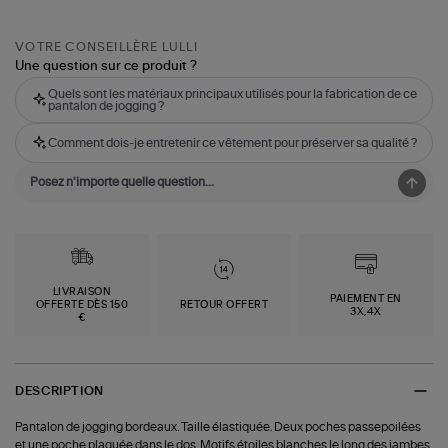
VOTRE CONSEILLÈRE LULLI
Une question sur ce produit ?
Quels sont les matériaux principaux utilisés pour la fabrication de ce
pantalon de jogging ?
Comment dois-je entretenir ce vêtement pour préserver sa qualité ?
LIVRAISON
PAIEMENT EN
OFFERTE DÈS 150
RETOUR OFFERT
3X,4X
€
DESCRIPTION
Pantalon de jogging bordeaux. Taille élastiquée. Deux poches passepoilées
et une poche plaquée dans le dos. Motifs étoiles blanches le long des jambes.