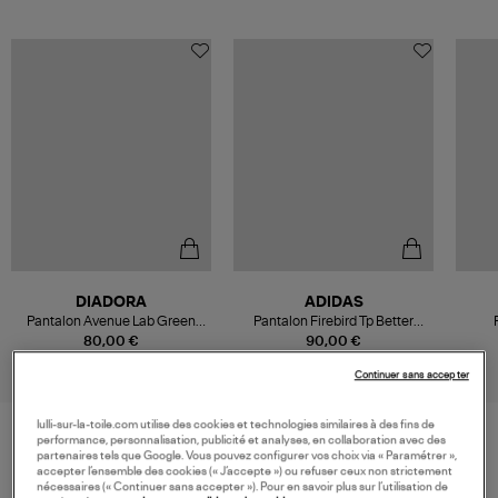
DIADORA
ADIDAS
Pantalon Avenue Lab Green
Pantalon Firebird Tp Better
Khaki
Scarlet/White
A
80,00 €
90,00 €
Continuer sans accepter
lulli-sur-la-toile.com utilise des cookies et technologies similaires à des fins de
performance, personnalisation, publicité et analyses, en collaboration avec des
partenaires tels que Google. Vous pouvez configurer vos choix via « Paramétrer »,
VOS DERNIERS PRODUITS VUS
accepter l’ensemble des cookies (« J’accepte ») ou refuser ceux non strictement
nécessaires (« Continuer sans accepter »). Pour en savoir plus sur l’utilisation de