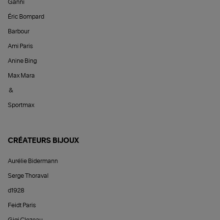
Ganni
Éric Bompard
Barbour
Ami Paris
Anine Bing
Max Mara
&
Sportmax
CRÉATEURS BIJOUX
Aurélie Bidermann
Serge Thoraval
d1928
Feidt Paris
Gigi Clozeau