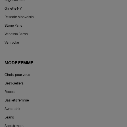
Ginette NY
Pascale Monvoisin
Stone Paris
Vanessa Baroni
Vanrycke
MODE FEMME
Choisi pour vous
Best-Sellers
Robes
Baskets femme
Sweatshirt
Jeans
Sacs à main