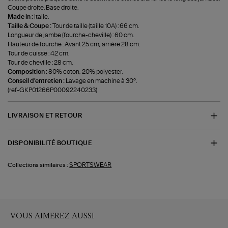
Coupe droite. Base droite.
Made in :
Italie.
Taille & Coupe :
Tour de taille (taille 10A) : 66 cm.
Longueur de jambe (fourche-cheville) : 60 cm.
Hauteur de fourche : Avant 25 cm, arrière 28 cm.
Tour de cuisse : 42 cm.
Tour de cheville : 28 cm.
Composition :
80% coton, 20% polyester.
Conseil d'entretien :
Lavage en machine à 30°.
(ref-GKP01266P00092240233)
LIVRAISON ET RETOUR
DISPONIBILITÉ BOUTIQUE
SPORTSWEAR
Collections similaires :
VOUS AIMEREZ AUSSI