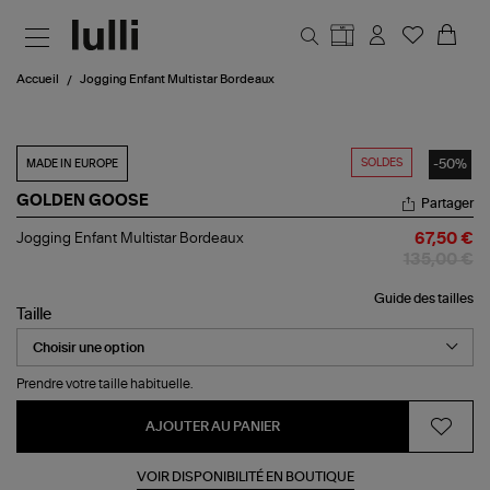
Aller au contenu principal
Accueil
Jogging Enfant Multistar Bordeaux
SOLDES
-50%
MADE IN EUROPE
GOLDEN GOOSE
Partager
Jogging
Jogging Enfant Multistar Bordeaux
67,50 €
Enfant
135,00 €
Multistar
Bordeaux
Guide des tailles
Taille
Prendre votre taille habituelle.
AJOUTER AU PANIER
VOIR DISPONIBILITÉ EN BOUTIQUE