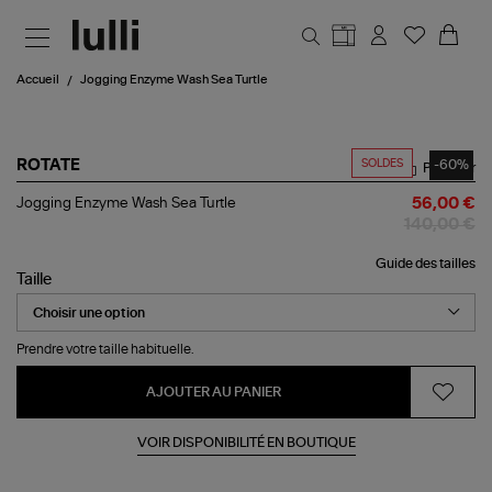
Aller au contenu principal
Accueil
Jogging Enzyme Wash Sea Turtle
SOLDES
-60%
ROTATE
Partager
Jogging
Jogging Enzyme Wash Sea Turtle
56,00 €
Enzyme
140,00 €
Wash
Sea
Guide des tailles
Turtle
Taille
Prendre votre taille habituelle.
AJOUTER AU PANIER
VOIR DISPONIBILITÉ EN BOUTIQUE