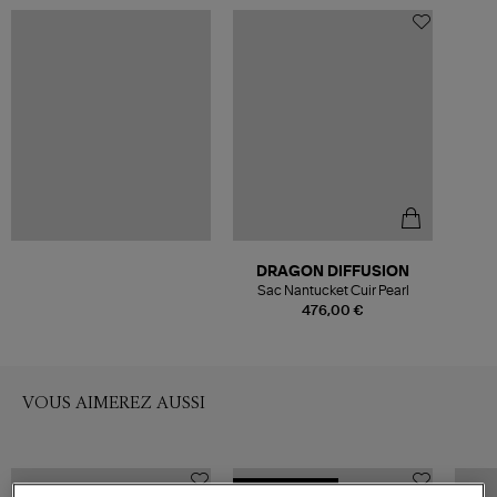
DRAGON DIFFUSION
Sac Nantucket Cuir Pearl
476,00 €
VOUS AIMEREZ AUSSI
MADE IN EUROPE