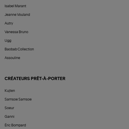
Isabel Marant
Jeanne Vouland
Autry
Vanessa Bruno
Ugg
Baobab Collection
Assouline
CRÉATEURS PRÊT-À-PORTER
Kujten
Samsoe Samsoe
Soeur
Ganni
Éric Bompard