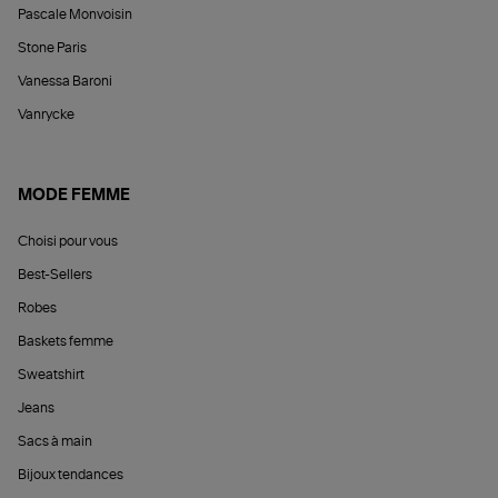
Pascale Monvoisin
Stone Paris
Vanessa Baroni
Vanrycke
MODE FEMME
Choisi pour vous
Best-Sellers
Robes
Baskets femme
Sweatshirt
Jeans
Sacs à main
Bijoux tendances