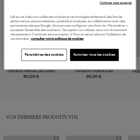
Continuer sans accepter
lulli-sur-la-toile.com utilise des cookies et technologies similaires à des fins de
performance, personnalisation, publicité et analyses, en collaboration avec des
partenaires tels que Google. Vous pouvez configurer vos choix via « Paramétrer »,
accepter l’ensemble des cookies (« J’accepte ») ou refuser ceux non strictement
nécessaires (« Continuer sans accepter »). Pour en savoir plus sur l’utilisation de
vos données,
consulter notre politique de cookies
Paramètres des cookies
Autoriser tous les cookies
DIADORA
AOKYANOS
Pantalon Avenue Lab Green
Pantalon Phoenix Kaki
Leg
Khaki
80,00 €
95,00 €
VOS DERNIERS PRODUITS VUS