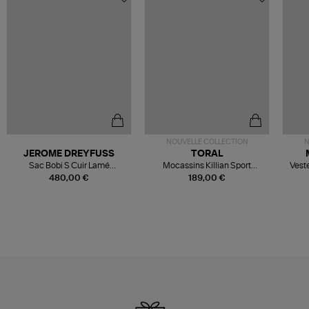
NOUVELLE COLLECTION
N
JEROME DREYFUSS
TORAL
Sac Bobi S Cuir Lamé
Mocassins Killian Sport
Veste
Champagne
Mousse
480,00 €
189,00 €