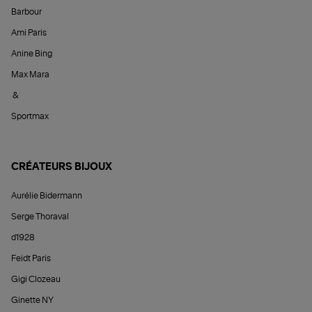
Barbour
Ami Paris
Anine Bing
Max Mara
&
Sportmax
CRÉATEURS BIJOUX
Aurélie Bidermann
Serge Thoraval
d1928
Feidt Paris
Gigi Clozeau
Ginette NY