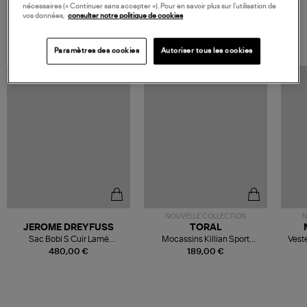
nécessaires (« Continuer sans accepter »). Pour en savoir plus sur l’utilisation de
vos données,
consulter notre politique de cookies
VOS DERNIERS PRODUITS VUS
Paramètres des cookies
Autoriser tous les cookies
NOUVELLE COLLECTION
N
JEROME DREYFUSS
TORAL
Sac Bobi S Cuir Lamé
Mocassins Killian Sport
Veste
Champagne
Mousse
480,00 €
189,00 €