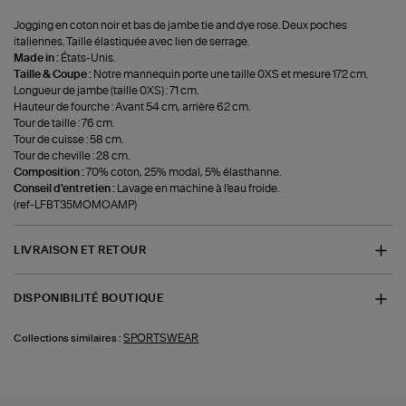
Jogging en coton noir et bas de jambe tie and dye rose. Deux poches
italiennes. Taille élastiquée avec lien de serrage.
Made in :
États-Unis.
Taille & Coupe :
Notre mannequin porte une taille 0XS et mesure 172 cm.
Longueur de jambe (taille 0XS) : 71 cm.
Hauteur de fourche : Avant 54 cm, arrière 62 cm.
Tour de taille : 76 cm.
Tour de cuisse : 58 cm.
Tour de cheville : 28 cm.
Composition :
70% coton, 25% modal, 5% élasthanne.
Conseil d'entretien :
Lavage en machine à l'eau froide.
(ref-LFBT35MOMOAMP)
LIVRAISON ET RETOUR
DISPONIBILITÉ BOUTIQUE
SPORTSWEAR
Collections similaires :