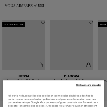
VOUS AIMEREZ AUSSI
MADE IN EUROPE
MADE 
NESSA
DIADORA
Jogging Coton Gris Cendre
Pantalon Avenue Lab Green
Jog
Rose
Khaki
170,00 €
80,00 €
Continuer sans accepter
lulli-sur-la-toile.com utilise des cookies et technologies similaires à des fins de
performance, personnalisation, publicité et analyses, en collaboration avec des
partenaires tels que Google. Vous pouvez configurer vos choix via « Paramétrer »,
accepter l’ensemble des cookies (« J’accepte ») ou refuser ceux non strictement