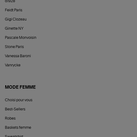
d1928
Feidt Paris
Gigi Clozeau
Ginette NY
Pascale Monvoisin
Stone Paris
Vanessa Baroni
Vanrycke
MODE FEMME
Choisi pour vous
Best-Sellers
Robes
Baskets femme
Sweatshirt