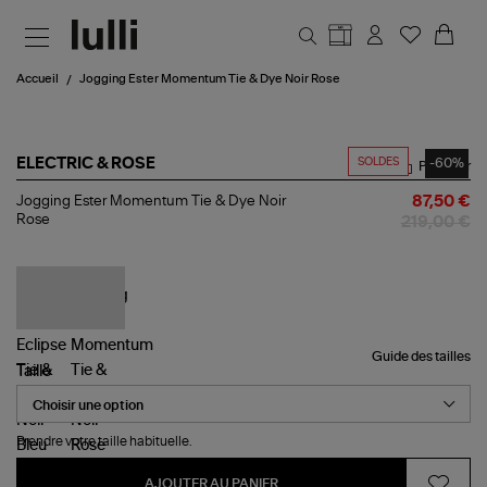
Aller au contenu principal
Accueil
Jogging Ester Momentum Tie & Dye Noir Rose
SOLDES
-60%
ELECTRIC & ROSE
Partager
Jogging
Jogging Ester Momentum Tie & Dye Noir
87,50 €
Ester
Rose
219,00 €
Momentum
Tie
&
Dye
Noir
Rose
Guide des tailles
Taille
Prendre votre taille habituelle.
AJOUTER AU PANIER