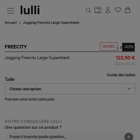
Aller au contenu principal
Accueil
Jogging Freecity Large Superblack
SOLDES
-40%
FREECITY
Partager
Jogging
Jogging Freecity Large Superblack
122,50 €
Freecity
204,00 €
Large
Superblack
Guide des tailles
Taille
Prendre votre taille habituelle.
VOTRE CONSEILLÈRE LULLI
Une question sur ce produit ?