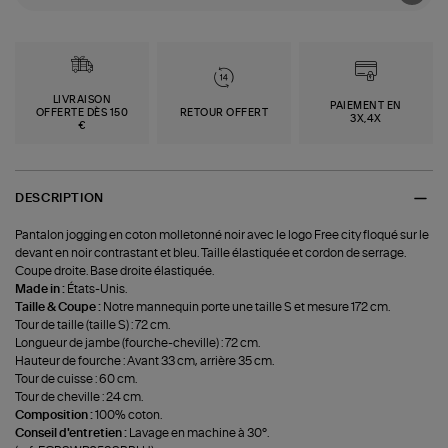
LIVRAISON
PAIEMENT EN
OFFERTE DÈS 150
RETOUR OFFERT
3X,4X
€
DESCRIPTION
Pantalon jogging en coton molletonné noir avec le logo Free city floqué sur le
devant en noir contrastant et bleu. Taille élastiquée et cordon de serrage.
Coupe droite. Base droite élastiquée.
Made in :
États-Unis.
Taille & Coupe :
Notre mannequin porte une taille S et mesure 172 cm.
Tour de taille (taille S) : 72 cm.
Longueur de jambe (fourche-cheville) : 72 cm.
Hauteur de fourche : Avant 33 cm, arrière 35 cm.
Tour de cuisse : 60 cm.
Tour de cheville : 24 cm.
Composition :
100% coton.
Conseil d'entretien :
Lavage en machine à 30°.