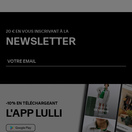
20 € EN VOUS INSCRIVANT À LA
NEWSLETTER
-10% EN TÉLÉCHARGEANT
L'APP LULLI