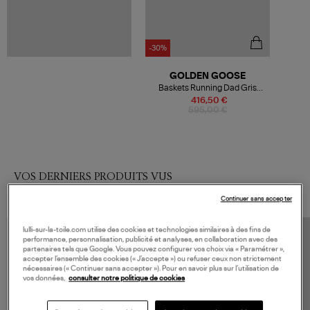
-30%
GOLDEN GOOSE
Baskets Running Dad Gris
Argenté Blanc
416,50 €
595,00 €
VOS DERNIERS PRODUITS VUS
Continuer sans accepter
lulli-sur-la-toile.com utilise des cookies et technologies similaires à des fins de
performance, personnalisation, publicité et analyses, en collaboration avec des
partenaires tels que Google. Vous pouvez configurer vos choix via « Paramétrer »,
accepter l’ensemble des cookies (« J’accepte ») ou refuser ceux non strictement
nécessaires (« Continuer sans accepter »). Pour en savoir plus sur l’utilisation de
vos données,
consulter notre politique de cookies