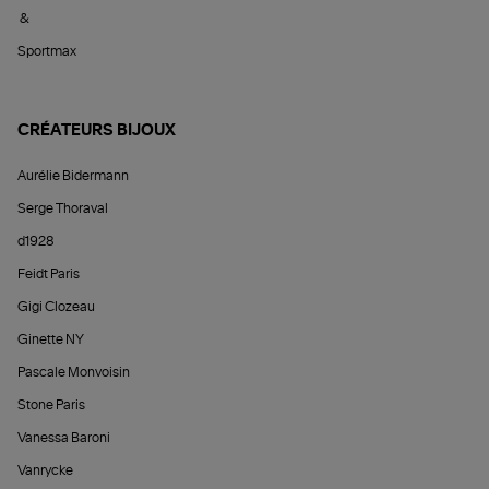
&
Sportmax
CRÉATEURS BIJOUX
Aurélie Bidermann
Serge Thoraval
d1928
Feidt Paris
Gigi Clozeau
Ginette NY
Pascale Monvoisin
Stone Paris
Vanessa Baroni
Vanrycke