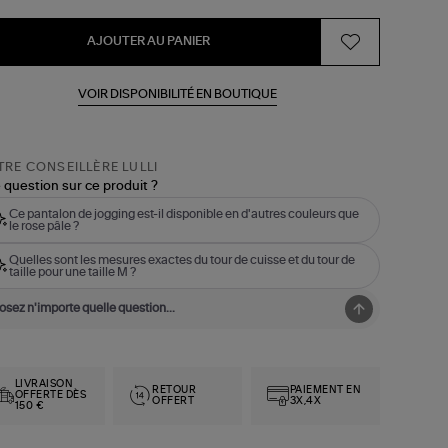
AJOUTER AU PANIER
VOIR DISPONIBILITÉ EN BOUTIQUE
RE CONSEILLÈRE LULLI
 question sur ce produit ?
Ce pantalon de jogging est-il disponible en d'autres couleurs que
le rose pâle ?
Quelles sont les mesures exactes du tour de cuisse et du tour de
taille pour une taille M ?
LIVRAISON
RETOUR
PAIEMENT EN
OFFERTE DÈS
OFFERT
3X,4X
150 €