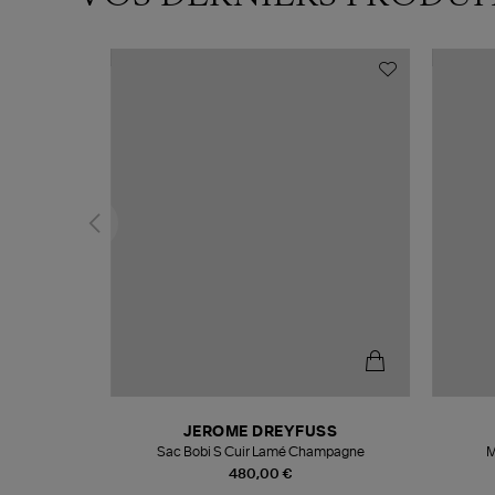
N
JEROME DREYFUSS
te
Sac Bobi S Cuir Lamé Champagne
M
480,00 €