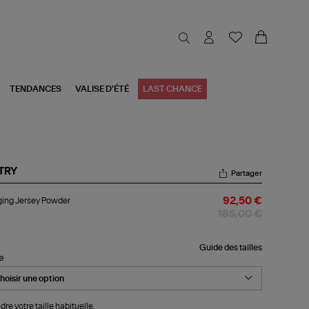
TENDANCES
VALISE D'ÉTÉ
LAST CHANCE
TRY
Partager
ging
ing Jersey Powder
92,50 €
sey
wder
185,00 €
Guide des tailles
le
dre votre taille habituelle.