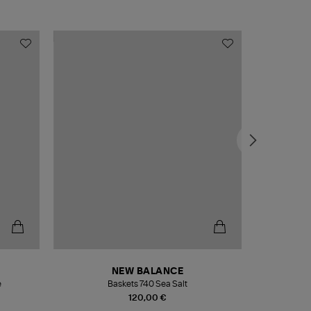
NEW BALANCE
e
Baskets 740 Sea Salt
Veste
120,00 €