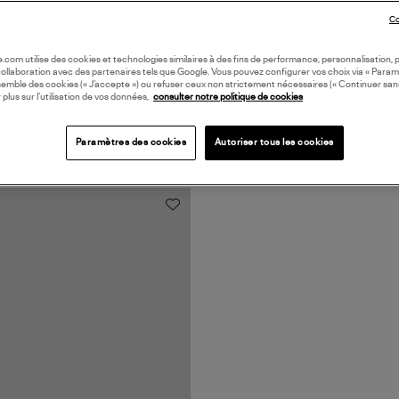
Co
oile.com utilise des cookies et technologies similaires à des fins de performance, personnalisation, p
collaboration avec des partenaires tels que Google. Vous pouvez configurer vos choix via « Param
semble des cookies (« J’accepte ») ou refuser ceux non strictement nécessaires (« Continuer san
 plus sur l’utilisation de vos données,
consulter notre politique de cookies
Paramètres des cookies
Autoriser tous les cookies