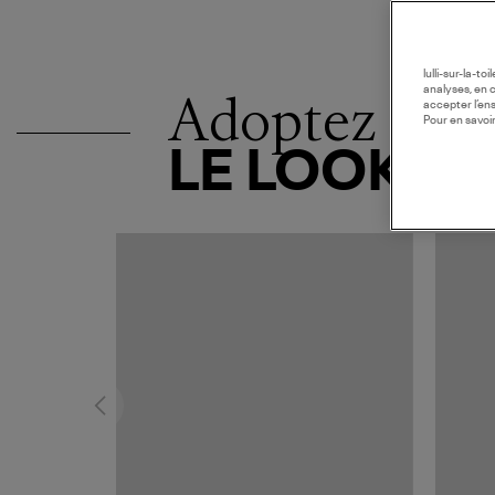
lulli-sur-la-t
analyses, en 
Adoptez
accepter l’en
Pour en savoir
LE LOOK