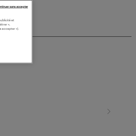
ntinuer sans accepter
ublicité et
étrer »,
s accepter »).