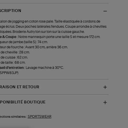
SCRIPTION
alon de jogging en coton rose pale. Taille élastiquée à cordons de
age écrus. Deux poches latérales fendues. Coupe arrondie à chevilles
tiquées. Broderie Autry ton sur ton sur la cuisse gauche.
le & Coupe :
Notre mannequin porte une taille S et mesure 172 cm.
ueur de jambe (taille S) : 74 cm.
eur de fourche : Avant 30 cm, arrière 36 cm.
 de cheville : 28 cm.
 de cuisse : 62 cm.
 de taille : 68 cm.
eil d'entretien :
Lavage machine à 30°C.
f-SPPW83JP)
VRAISON ET RETOUR
SPONIBILITÉ BOUTIQUE
SPORTSWEAR
ections similaires :