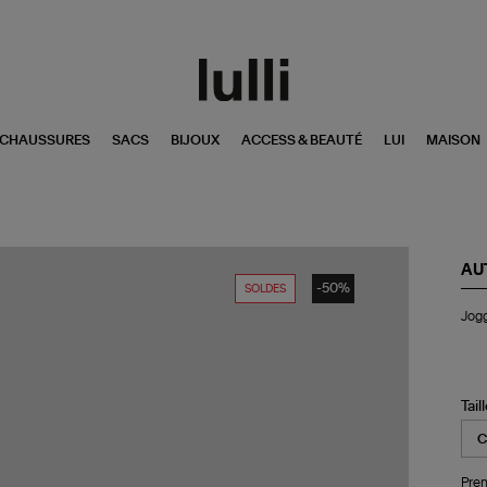
CHAUSSURES
SACS
BIJOUX
ACCESS & BEAUTÉ
LUI
MAISON
AU
-50%
SOLDES
Jog
Jogg
Jer
Po
Tail
Pren