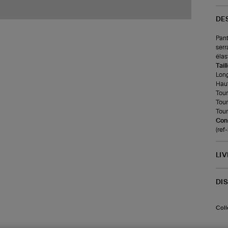
DE
Pant
serr
élas
Tail
Long
Haut
Tour
Tour
Tour
Cons
(re
LI
DI
Coll