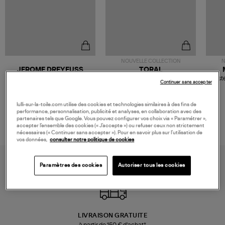
NOUVELLE COLLECTION
N
JEROME DREYFUSS
TORAL
Sac Bobi S Cuir Lamé
Mocassins Killian Sport
Veste
Continuer sans accepter
Champagne
Mousse
480,00 €
189,00 €
lulli-sur-la-toile.com utilise des cookies et technologies similaires à des fins de
performance, personnalisation, publicité et analyses, en collaboration avec des
partenaires tels que Google. Vous pouvez configurer vos choix via « Paramétrer »,
accepter l’ensemble des cookies (« J’accepte ») ou refuser ceux non strictement
nécessaires (« Continuer sans accepter »). Pour en savoir plus sur l’utilisation de
vos données,
consulter notre politique de cookies
Paramètres des cookies
Autoriser tous les cookies
LIVRAISON GRATUITE
à partir de 150 € d'achat*