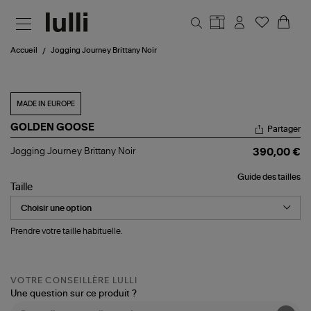
Aller au contenu principal
Accueil
Jogging Journey Brittany Noir
MADE IN EUROPE
GOLDEN GOOSE
Partager
Jogging
Jogging Journey Brittany Noir
390,00 €
Journey
Brittany
Guide des tailles
Noir
Taille
Prendre votre taille habituelle.
VOTRE CONSEILLÈRE LULLI
Une question sur ce produit ?