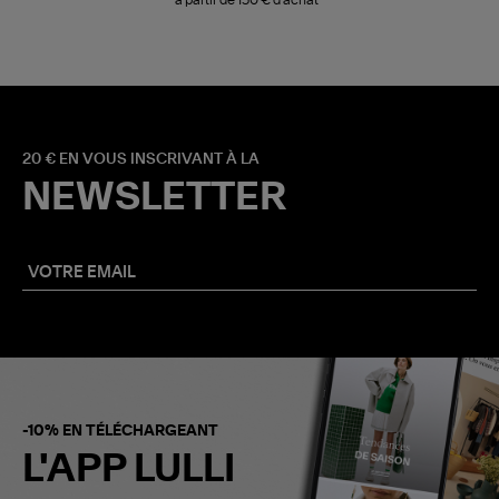
20 € EN VOUS INSCRIVANT À LA
NEWSLETTER
-10% EN TÉLÉCHARGEANT
L'APP LULLI