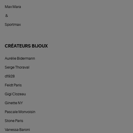
Max Mara
&
Sportmax
CRÉATEURS BIJOUX
Aurélie Bidermann
Serge Thoraval
d1928
Feidt Paris
Gigi Clozeau
Ginette NY
Pascale Monvoisin
Stone Paris
Vanessa Baroni