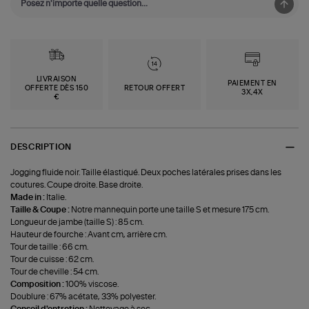
LIVRAISON
PAIEMENT EN
OFFERTE DÈS 150
RETOUR OFFERT
3X,4X
€
DESCRIPTION
Jogging fluide noir. Taille élastiqué. Deux poches latérales prises dans les
coutures. Coupe droite. Base droite.
Made in :
Italie.
Taille & Coupe :
Notre mannequin porte une taille S et mesure 175 cm.
Longueur de jambe (taille S) : 85 cm.
Hauteur de fourche : Avant cm, arrière cm.
Tour de taille : 66 cm.
Tour de cuisse : 62 cm.
Tour de cheville : 54 cm.
Composition :
100% viscose.
Doublure : 67% acétate, 33% polyester.
Conseil d'entretien :
Nettoyage à sec.