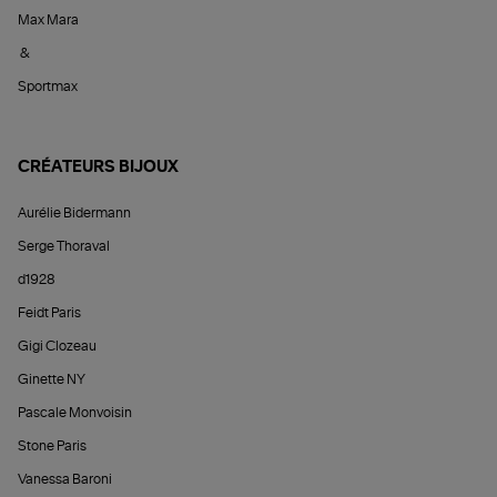
Max Mara
&
Sportmax
CRÉATEURS BIJOUX
Aurélie Bidermann
Serge Thoraval
d1928
Feidt Paris
Gigi Clozeau
Ginette NY
Pascale Monvoisin
Stone Paris
Vanessa Baroni