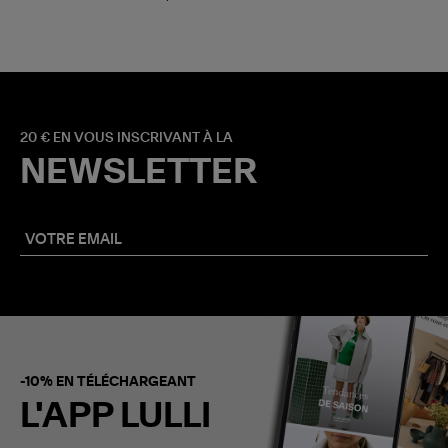
20 € EN VOUS INSCRIVANT À LA
NEWSLETTER
-10% EN TÉLÉCHARGEANT
L'APP LULLI