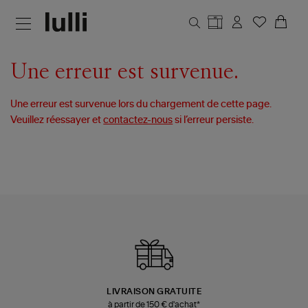
Aller au contenu principal
Une erreur est survenue.
Une erreur est survenue lors du chargement de cette page.
Veuillez réessayer et
contactez-nous
si l’erreur persiste.
LIVRAISON GRATUITE
à partir de 150 € d'achat*