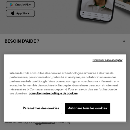
BESOIN D'AIDE ?
À PROPOS
Continuer sans accepter
NOS SERVICES
lulli-sur-la-toile.com utilise des cookies et technologies similaires à des fins de
performance, personnalisation, publicité et analyses, en collaboration avec des
partenaires tels que Google. Vous pouvez configurer vos choix via « Paramétrer »,
accepter l’ensemble des cookies (« J’accepte ») ou refuser ceux non strictement
SERVICE CLIENT
nécessaires (« Continuer sans accepter »). Pour en savoir plus sur l’utilisation de
vos données,
consulter notre politique de cookies
Paramètres des cookies
Autoriser tous les cookies
MODE DE PAIEMENT