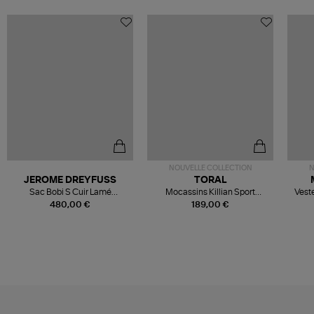
NOUVELLE COLLECTION
N
JEROME DREYFUSS
TORAL
Sac Bobi S Cuir Lamé
Mocassins Killian Sport
Veste
Champagne
Mousse
480,00 €
189,00 €