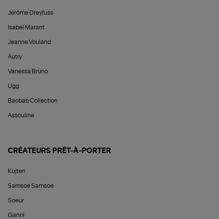
Jérôme Dreyfuss
Isabel Marant
Jeanne Vouland
Autry
Vanessa Bruno
Ugg
Baobab Collection
Assouline
CRÉATEURS PRÊT-À-PORTER
Kujten
Samsoe Samsoe
Soeur
Ganni