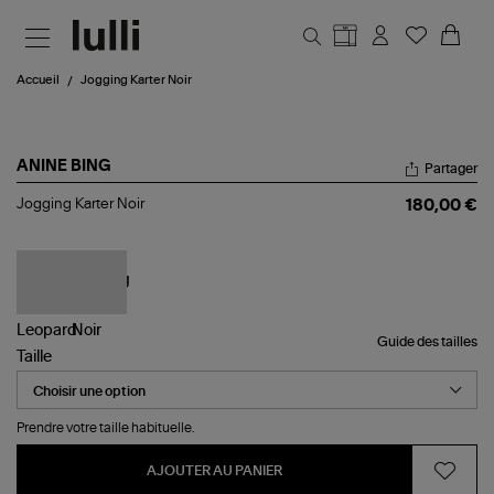
Aller au contenu principal
Accueil
Jogging Karter Noir
ANINE BING
Partager
Jogging
Jogging Karter Noir
180,00 €
Karter
Noir
Guide des tailles
Taille
Prendre votre taille habituelle.
AJOUTER AU PANIER