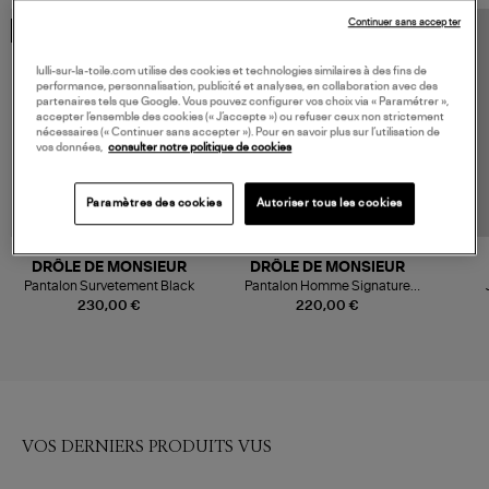
Continuer sans accepter
MADE IN EUROPE
MADE IN EUROPE
lulli-sur-la-toile.com utilise des cookies et technologies similaires à des fins de
performance, personnalisation, publicité et analyses, en collaboration avec des
partenaires tels que Google. Vous pouvez configurer vos choix via « Paramétrer »,
accepter l’ensemble des cookies (« J’accepte ») ou refuser ceux non strictement
nécessaires (« Continuer sans accepter »). Pour en savoir plus sur l’utilisation de
vos données,
consulter notre politique de cookies
Paramètres des cookies
Autoriser tous les cookies
DRÔLE DE MONSIEUR
DRÔLE DE MONSIEUR
Pantalon Survetement Black
Pantalon Homme Signature
Noir
230,00 €
220,00 €
VOS DERNIERS PRODUITS VUS