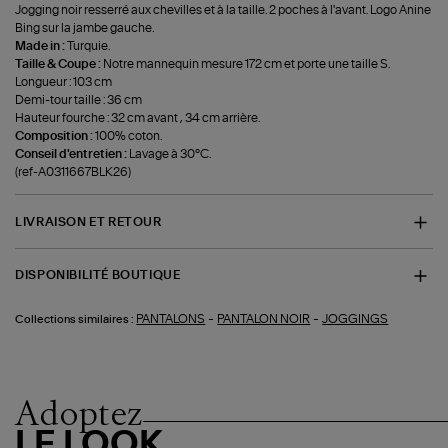
Jogging noir resserré aux chevilles et à la taille. 2 poches à l'avant. Logo Anine
Bing sur la jambe gauche.
Made in :
Turquie.
Taille & Coupe :
Notre mannequin mesure 172 cm et porte une taille S.
Longueur : 103 cm
Demi-tour taille : 36 cm
Hauteur fourche : 32 cm avant , 34 cm arrière.
Composition :
100% coton.
Conseil d'entretien :
Lavage à 30°C.
(ref-A0311667BLK26)
LIVRAISON ET RETOUR
DISPONIBILITÉ BOUTIQUE
-
-
PANTALONS
PANTALON NOIR
JOGGINGS
Collections similaires :
Adoptez
LE LOOK