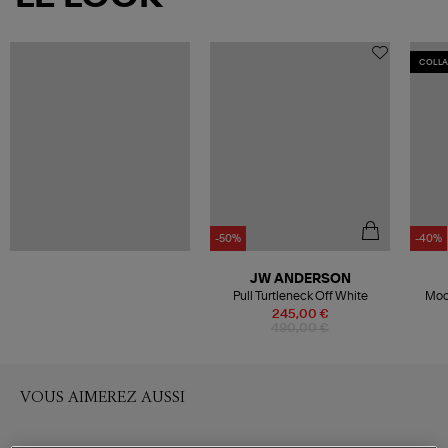
COLL
-50%
-40%
JW ANDERSON
Pull Turtleneck Off White
Moo
Fur, 
245,00 €
490,00 €
VOUS AIMEREZ AUSSI