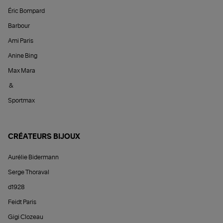
Éric Bompard
Barbour
Ami Paris
Anine Bing
Max Mara
&
Sportmax
CRÉATEURS BIJOUX
Aurélie Bidermann
Serge Thoraval
d1928
Feidt Paris
Gigi Clozeau