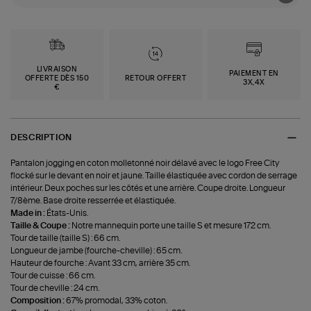
LIVRAISON
PAIEMENT EN
OFFERTE DÈS 150
RETOUR OFFERT
3X,4X
€
DESCRIPTION
Pantalon jogging en coton molletonné noir délavé avec le logo Free City
flocké sur le devant en noir et jaune. Taille élastiquée avec cordon de serrage
intérieur. Deux poches sur les côtés et une arrière. Coupe droite. Longueur
7/8ème. Base droite resserrée et élastiquée.
Made in :
États-Unis.
Taille & Coupe :
Notre mannequin porte une taille S et mesure 172 cm.
Tour de taille (taille S) : 66 cm.
Longueur de jambe (fourche-cheville) : 65 cm.
Hauteur de fourche : Avant 33 cm, arrière 35 cm.
Tour de cuisse : 66 cm.
Tour de cheville : 24 cm.
Composition :
67% promodal, 33% coton.