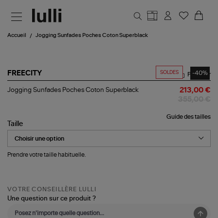
Aller au contenu principal
Accueil
Jogging Sunfades Poches Coton Superblack
SOLDES
-40%
FREECITY
Partager
Jogging
Jogging Sunfades Poches Coton Superblack
213,00 €
Sunfades
355,00 €
Poches
Coton
Guide des tailles
Superblack
Taille
Prendre votre taille habituelle.
VOTRE CONSEILLÈRE LULLI
Une question sur ce produit ?