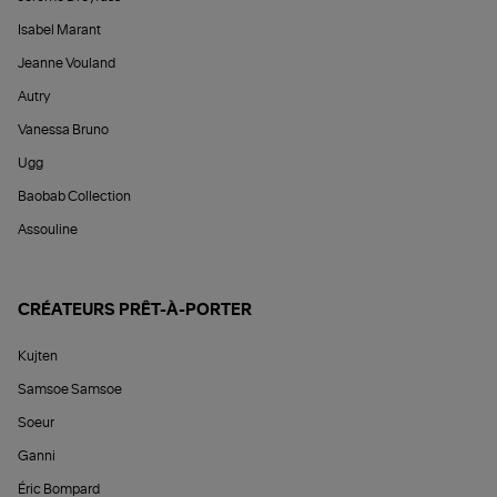
Isabel Marant
Jeanne Vouland
Autry
Vanessa Bruno
Ugg
Baobab Collection
Assouline
CRÉATEURS PRÊT-À-PORTER
Kujten
Samsoe Samsoe
Soeur
Ganni
Éric Bompard