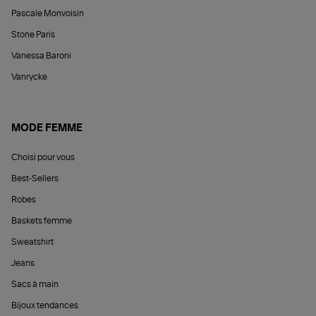
Pascale Monvoisin
Stone Paris
Vanessa Baroni
Vanrycke
MODE FEMME
Choisi pour vous
Best-Sellers
Robes
Baskets femme
Sweatshirt
Jeans
Sacs à main
Bijoux tendances