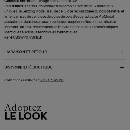
Conseil d'entretien :
Lavage en machine à 30°.
Plus d'infos :
Le tissu ProModal est la combinaison de deux matériaux
uniques : le Lenzing Modal, issu de cellulose reconstituée du bois de hêtre, et
le Tencel, issu de cellulose de pulpe de bois d’eucalyptus. Le ProModal
associe ces deux tissus aux propriétés exceptionnelles pour un résultat
innovant : un tissu respectueux de l’environnement, aux caractéristiques
identiques aux tissus techniques synthétiques.
(ref-FCBSWP077SPBLK)
LIVRAISON ET RETOUR
DISPONIBILITÉ BOUTIQUE
SPORTSWEAR
Collections similaires :
Adoptez
LE LOOK