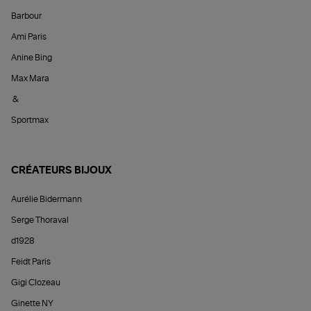
Barbour
Ami Paris
Anine Bing
Max Mara
&
Sportmax
CRÉATEURS BIJOUX
Aurélie Bidermann
Serge Thoraval
d1928
Feidt Paris
Gigi Clozeau
Ginette NY