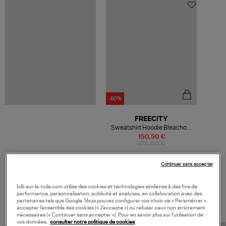
-60%
FREECITY
Sweatshirt Hoodie Bleachout
Coton Heather
150,50 €
376,00 €
Continuer sans accepter
lulli-sur-la-toile.com utilise des cookies et technologies similaires à des fins de
VOS DERNIERS PRODUITS VUS
performance, personnalisation, publicité et analyses, en collaboration avec des
partenaires tels que Google. Vous pouvez configurer vos choix via « Paramétrer »,
accepter l’ensemble des cookies (« J’accepte ») ou refuser ceux non strictement
nécessaires (« Continuer sans accepter »). Pour en savoir plus sur l’utilisation de
vos données,
consulter notre politique de cookies