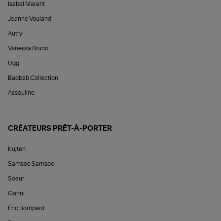
Isabel Marant
Jeanne Vouland
Autry
Vanessa Bruno
Ugg
Baobab Collection
Assouline
CRÉATEURS PRÊT-À-PORTER
Kujten
Samsoe Samsoe
Soeur
Ganni
Éric Bompard