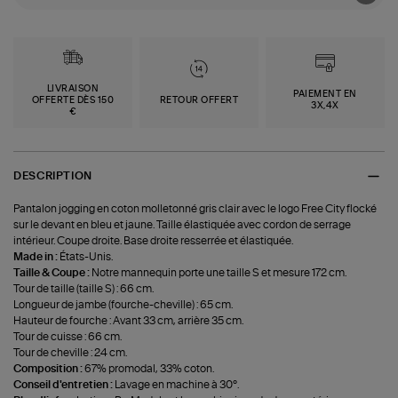
LIVRAISON
PAIEMENT EN
OFFERTE DÈS 150
RETOUR OFFERT
3X,4X
€
DESCRIPTION
Pantalon jogging en coton molletonné gris clair avec le logo Free City flocké
sur le devant en bleu et jaune. Taille élastiquée avec cordon de serrage
intérieur. Coupe droite. Base droite resserrée et élastiquée.
Made in :
États-Unis.
Taille & Coupe :
Notre mannequin porte une taille S et mesure 172 cm.
Tour de taille (taille S) : 66 cm.
Longueur de jambe (fourche-cheville) : 65 cm.
Hauteur de fourche : Avant 33 cm, arrière 35 cm.
Tour de cuisse : 66 cm.
Tour de cheville : 24 cm.
Composition :
67% promodal, 33% coton.
Conseil d'entretien :
Lavage en machine à 30°.