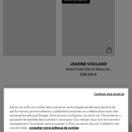
MADE IN EUROPE
JEANNE VOULAND
Veste Folka Denim Bleached
Bleu
330,00 €
Continuer sans accepter
VOS DERNIERS PRODUITS VUS
lulli-sur-la-toile.com utilise des cookies et technologies similaires à des fins de
performance, personnalisation, publicité et analyses, en collaboration avec des
partenaires tels que Google. Vous pouvez configurer vos choix via « Paramétrer »,
accepter l’ensemble des cookies (« J’accepte ») ou refuser ceux non strictement
nécessaires (« Continuer sans accepter »). Pour en savoir plus sur l’utilisation de
vos données,
consulter notre politique de cookies