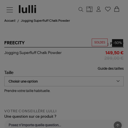
Aller au contenu principal
Accueil
Jogging Superfluff Chalk Powder
SOLDES
-50%
FREECITY
Partager
Jogging
Jogging Superfluff Chalk Powder
149,50 €
Superfluff
299,00 €
Chalk
Powder
Guide des tailles
Taille
Prendre votre taille habituelle.
VOTRE CONSEILLÈRE LULLI
Une question sur ce produit ?