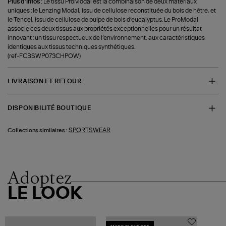
Plus d'infos :
Le tissu ProModal est la combinaison de deux matériaux
uniques : le Lenzing Modal, issu de cellulose reconstituée du bois de hêtre, et
le Tencel, issu de cellulose de pulpe de bois d’eucalyptus. Le ProModal
associe ces deux tissus aux propriétés exceptionnelles pour un résultat
innovant : un tissu respectueux de l’environnement, aux caractéristiques
identiques aux tissus techniques synthétiques.
(ref-FCBSWP073CHPOW)
LIVRAISON ET RETOUR
DISPONIBILITÉ BOUTIQUE
SPORTSWEAR
Collections similaires :
Adoptez
LE LOOK