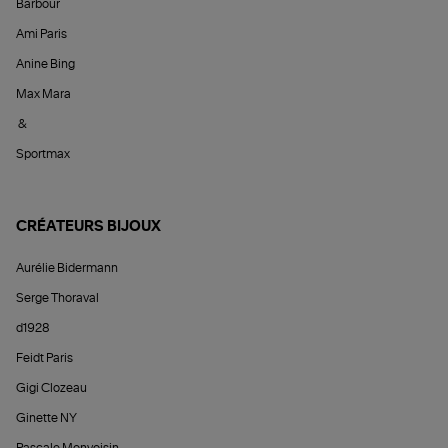
Barbour
Ami Paris
Anine Bing
Max Mara
&
Sportmax
CRÉATEURS BIJOUX
Aurélie Bidermann
Serge Thoraval
d1928
Feidt Paris
Gigi Clozeau
Ginette NY