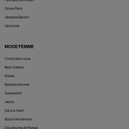
Pascale Monvoisin
Stone Paris
Vanessa Baroni
Vanrycke
MODE FEMME
Choisi pour vous
Best-Sellers
Robes
Baskets femme
Sweatshirt
Jeans
Sacs à main
Bijoux tendances
Doudounes et Parkas