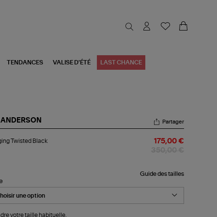
TENDANCES
VALISE D'ÉTÉ
LAST CHANCE
 ANDERSON
Partager
ging
ing Twisted Black
175,00 €
sted
ck
350,00 €
Guide des tailles
le
dre votre taille habituelle.