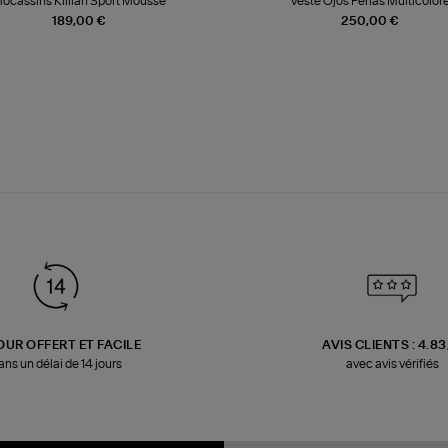
ocassins Killian Sport Mousse
Veste Ojos Perlas Multicolor
189,00 €
250,00 €
OUR OFFERT ET FACILE
AVIS CLIENTS : 4.8
ans un délai de 14 jours
avec avis vérifiés