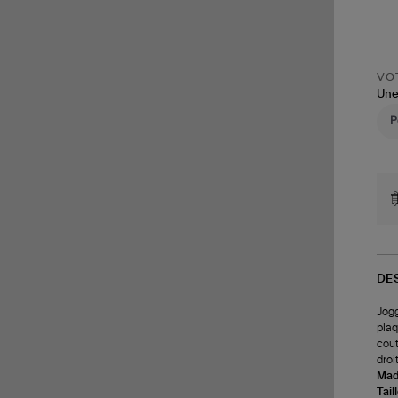
VOT
Une
DE
Jogg
plaq
cout
droi
Made
Tail