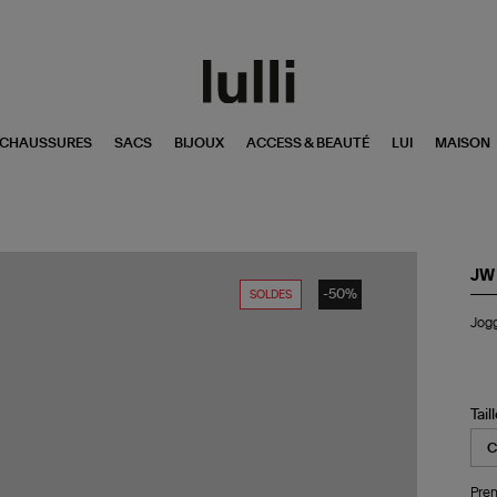
CHAUSSURES
SACS
BIJOUX
ACCESS & BEAUTÉ
LUI
MAISON
JW
-50%
SOLDES
Jog
Jogg
Twi
Bla
Tail
Pren