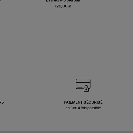
e
Baskets 740 Sea Salt
Veste
120,00 €
3/5
PAIEMENT SÉCURISÉ
en 3 ou 4 fois possible