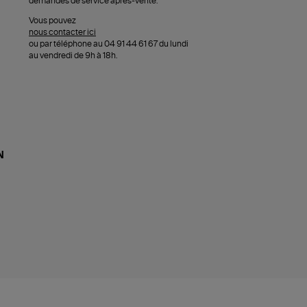
demandes de service après-vente.
Vous pouvez
nous contacter ici
ou par téléphone au 04 91 44 61 67 du lundi
au vendredi de 9h à 18h.
N