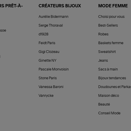
S PRÊT-À-
CRÉATEURS BIJOUX
MODE FEMME
Aurélie Bidermann
Choisi pour vous
Serge Thoraval
Best-Sellers
soe
d1928
Robes
Feidt Paris
Baskets femme
Gigi Clozeau
Sweatshirt
d
Ginette NY
Jeans
Pascale Monvoisin
Sacs à main
Stone Paris
Bijoux tendances
Vanessa Baroni
Doudounes et Parka
Vanrycke
Maison déco
Beauté
Conseil Mode