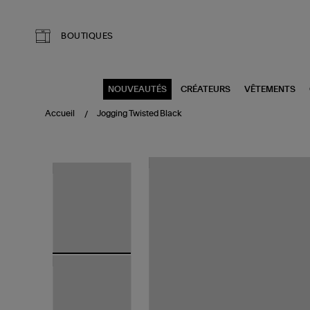
Aller au contenu principal
BOUTIQUES
NOUVEAUTÉS
CRÉATEURS
VÊTEMENTS
Accueil
Jogging Twisted Black