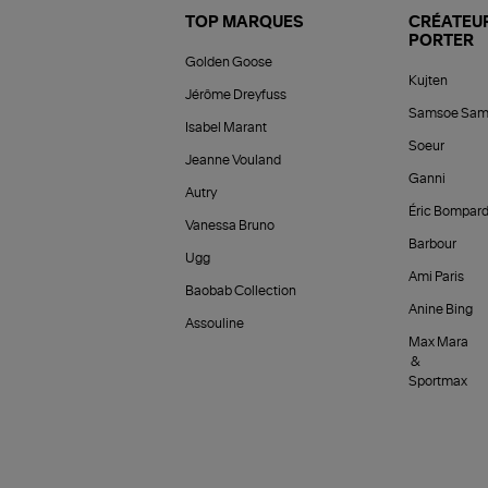
TOP MARQUES
CRÉATEUR
PORTER
Golden Goose
Kujten
Jérôme Dreyfuss
Samsoe Sam
Isabel Marant
Soeur
Jeanne Vouland
Ganni
Autry
Éric Bompar
Vanessa Bruno
Barbour
Ugg
Ami Paris
Baobab Collection
Anine Bing
Assouline
Max Mara
&
Sportmax