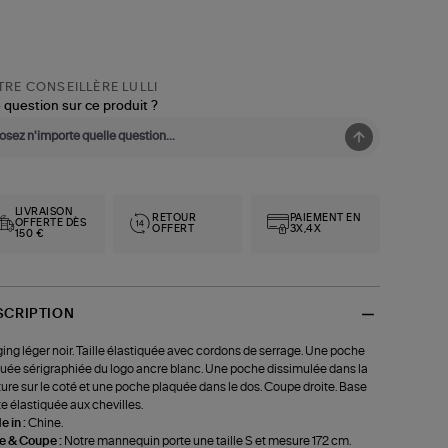
RE CONSEILLÈRE LULLI
 question sur ce produit ?
LIVRAISON
RETOUR
PAIEMENT EN
OFFERTE DÈS
OFFERT
3X,4X
150 €
SCRIPTION
ing léger noir. Taille élastiquée avec cordons de serrage. Une poche
uée sérigraphiée du logo ancre blanc. Une poche dissimulée dans la
ure sur le coté et une poche plaquée dans le dos. Coupe droite. Base
te élastiquée aux chevilles.
 in :
Chine.
le & Coupe :
Notre mannequin porte une taille S et mesure 172 cm.