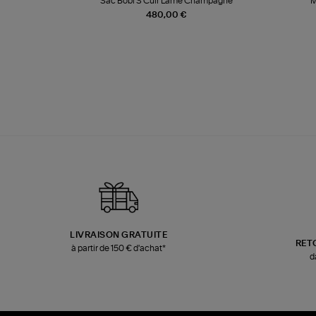
te
Sac Bobi S Cuir Lamé Champagne
M
480,00 €
LIVRAISON GRATUITE
RET
à partir de 150 € d'achat*
d